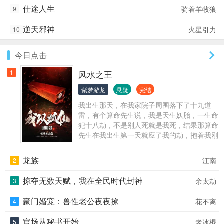
仕途人生
骑着羊牧狼
9
逆天邪神
火星引力
10
今日点击
1
风水之王
紫梦游龙
悬疑
完结
我出生那天，在我家院子周围落下了十九道
雷，有个算命先生说，我是天生妖胎，一生命
犯十八劫，不是别人死就是我死，结果那算命
先生在我出生第一天就应了我的劫，抱着我刚
出了村口就突然暴毙！
龙族
江南
2
掠夺无数天赋，我在全民时代封神
余太劫
3
豪门婚宠：兽性老公夜夜撩
花不离
4
官场从秘书开始
老冰棍
5