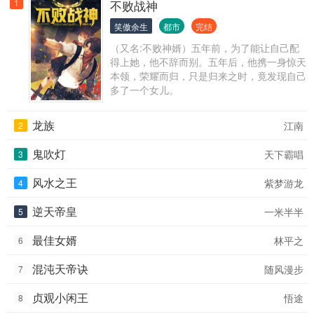
1
不败战神
笑傲余生
都市
完结
（又名:不败神婿）五年前，为了能让自己配
得上她，他不辞而别。五年后，他携一身惊天
本领，荣耀而归，只是归来之时，竟发现自己
多了一个女儿。
龙族
江南
2
鬼吹灯
天下霸唱
3
风水之王
紫梦游龙
4
逆天帝皇
一米半半
5
最佳女婿
林平之
6
混沌天帝诀
随风漫步
7
贞观小闲王
悟途
8