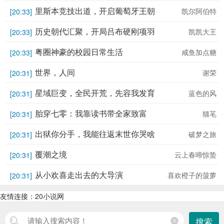
里斯本竞技出道，开启葡萄牙王朝
凯尔阿伯特
[20:33]
历史朝代汇聚，开局吕布硬刚项羽
凯凯大王
[20:33]
粤圈神豪的校园日常生活
咸鱼加点糖
[20:33]
世界，人间
谢荣
[20:31]
星域巨变，全民开荒，先容我发育
蓝色的风
[20:31]
胎穿七零：我靠读书带全家致富
猫芼
[20:31]
出狱你分手，我能往返末世你哭啥
破梦之旅
[20:31]
覆潮之境
云上春啼惊蛰
[20:31]
从小欢喜走出去的大导演
喜欢橙子的菠萝
[20:31]
友情连接：
20小说网
搜索