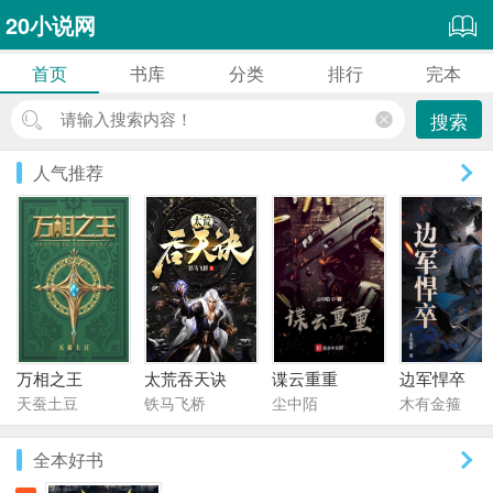
20小说网
首页
书库
分类
排行
完本
搜索
人气推荐
万相之王
太荒吞天诀
谍云重重
边军悍卒
天蚕土豆
铁马飞桥
尘中陌
木有金箍
全本好书