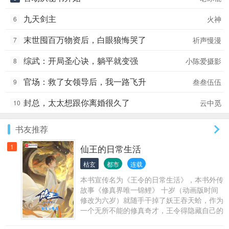
九天剑主
火神
6
末世囤百万物资后，白眼狼悔哭了
祈声慢漫
7
综武：开局圣心诀，躺平就变强
小陈爱摄影
8
官场：救了女领导后，我一路飞升
叁叁伍伍
9
封总，太太想跟你离婚很久了
云中觅
10
书友推荐
1
仙王的日常生活
枯玄
都市
连载
本书宣传名为《王令的日常生活》，本书外传
故事《修真界唯一锦鲤》 十岁（动画版时间
修改为六岁）就随手干掉了妖王吞天蛤，作为
一个无所不能的修真奇才，王令得隐藏自己的
大能，在一群平凡的修真学生中活下去。普通