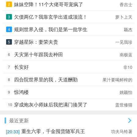
人追求的钱财，仙术，法宝，声名，这个年轻
妹妹空降！11个大佬哥哥宠疯了
香吉士
2
人都不在意。无论豪门千金孙蓉的爱慕、影流
顶级杀手的狙杀、父母无间断的啰嗦，都无法
欠债两亿？我靠玄学出道成顶流！
萝卜上天
3
阻止他对干脆面的追求。不是在吃干脆面，就
是在去小卖部买干脆面的路上。面对困难，王
规则世界入侵，我们是第一批学生
颖杰
4
令会碾压对手？还是低调的躺倒装死？ PS:仙
王公众粉丝群①：497204521 公众粉丝群
穿越星际：妻荣夫贵
一见我珍
5
②：1031978228 VIP读者群：
704620442（7000粉丝值以上订阅可入）
天灾第十年跟我去种田
南极蓝
6
【小说封面绘制】 《仙王的日常生活》小说
主题曲《仙王的无奈》，小说中国风新插曲
长安好
非10
7
《共书仙侠》，小说流行插曲《星空恋语》欢
迎搜索收听~
四合院世界里的我，天道酬勤
果汁要喝鲜榨的
8
惊鸿楼
姚颖怡
9
穿成炮灰小师妹后我把满门揍哭了
盖世修猫
10
最近更新
重生六零，千金囤货随军兵王
功夫马铃薯
[20:33]