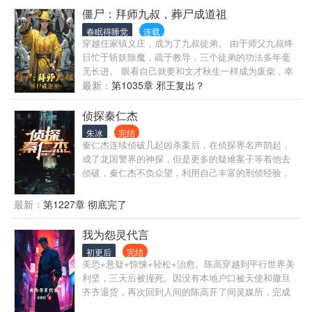
坟野冢，挖开尘封棺椁，不为惊扰亡灵，只为替沉冤
僵尸：拜师九叔，葬尸成道祖
昭雪。 只要骨头还在，她就能让真相，重见天日。
春眠得睡觉
连载
…… “陆大人你说世间像这样的冤案，还有多少？” “很
穿越任家镇义庄，成为了九叔徒弟。 由于师父九叔终
多，但会比昨天少一点。”
日忙于斩妖除魔，疏于教导，三个徒弟的功法多年毫
无长进。 眼看自己就要和文才秋生一样成为废柴，幸
好系统及时降临。 变化来得猝不及防， 九叔吓傻了：
最新：
第1035章 邪王复出？
这真是我教出来的徒弟吗？
侦探秦仁杰
朱冰
完结
秦仁杰连续侦破几起凶杀案后，在侦探界名声鹊起，
成了龙国警界的神探，但是更多的疑难案子等着他去
侦破，秦仁杰不负众望，利用自己丰富的刑侦经验，
抽丝剥茧，一层一层剥开案子的真相，抓出真凶，为
受害者申张正义。
最新：
第1227章 彻底完了
我为怨灵代言
初更后
完结
美恐+悬疑+惊悚+轻松+治愈。陈高穿越到平行世界美
利坚，三天后被撞死。因没有本地户口被天使和撒旦
齐齐退货，再次回到人间的陈高开了间灵媒所，完成
枉死的怨灵们最后心愿。于是被谋杀的律师患绝症的