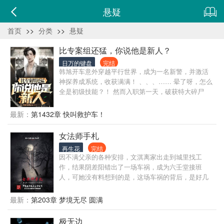
悬疑
首页
>>
分类
>>
悬疑
比专案组还猛，你说他是新人？
日万的键盘
完结
韩旭开车意外穿越平行世界，成为一名新警，并激活
神探养成系统，收获满满！ 、、、…… 晕了呀，怎么
全是初级技能？！ 然而入职第一天，破获特大碎尸
案，震惊专案组！ 紧接着又是一个个诡异离奇的案
件！ 密室、藏尸、异装癖…… 没关系，来多少破多
最新：
第1432章 快叫救护车！
少！ 至此，一颗警界的未来之星冉冉升起……
女法师手札
再生花
完结
因不满父亲的各种安排，文淇离家出走到城里找工
作，结果阴差阳错出了一场车祸，成为六壬堂接班
人，可她没有料想到的是，这场车祸的背后，是好几
波人的精心策划，每个人都想在文淇身上取出他们想
要的东西，以弥补他们曾经的遗憾，一件件灵异怪
最新：
第203章 梦境无尽 圆满
事，一场场道法较量，夹杂着前世今生诸多因果，随
着文淇另辟蹊径的抽丝剥茧，逐一呈现，六道轮回，
极无边