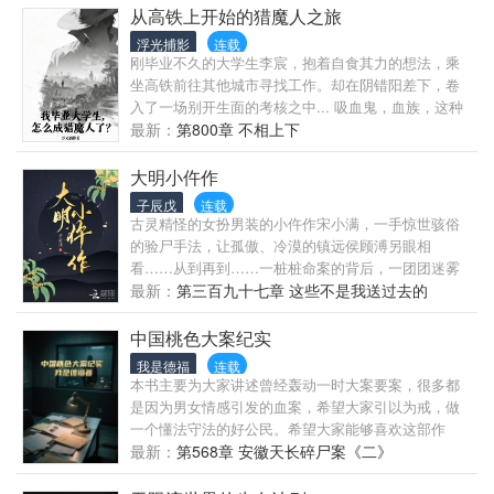
而沈休的能力名为！ 不知名液体＋自己的树皮＋狗熊
避雷：女主比较渣，比较怂，为了做任务道德感不
从高铁上开始的猎魔人之旅
岭泥巴＝污浊的土木精灵 混合诡·超级无敌怪兽的触手
高。
浮光捕影
连载
＋扭曲诡的脑袋＋自己的手＝万物扭曲之手 光头强的
刚毕业不久的大学生李宸，抱着自食其力的想法，乘
手机＋时间之力＋金鹿角（虚）＝时轮光器 枭诡的羽
坐高铁前往其他城市寻找工作。却在阴错阳差下，卷
翼羽毛＋天才威的眼球＋熊妈妈的眼球＋被污染的铁
入了一场别开生面的考核之中... 吸血鬼，血族，这种
链＝天使之眼 当无数诡异被他创造出来，他便是邪
只存在于西方故事中的怪物，居然真的存在？ 血狩
最新：
第800章 不相上下
神！ “暗黑童话？能有我黑吗？” “无以名状者！万物归
者，专门狩猎血族的官方人员？感觉好像很酷啊？ 但
一者！盲目痴愚之神！出来吧！
是，他只是个普通人，只是坐了个高铁，为什么一转
大明小仵作
眼就要和吸血鬼拼命了啊？！ 这不对吧？！
子辰戊
连载
古灵精怪的女扮男装的小仵作宋小满，一手惊世骇俗
的验尸手法，让孤傲、冷漠的镇远侯顾溥另眼相
看……从到再到……一桩桩命案的背后，一团团迷雾
散去，血色朝服下暗藏多少大明王朝不为人知真相…
最新：
第三百九十七章 这些不是我送过去的
中国桃色大案纪实
我是德福
连载
本书主要为大家讲述曾经轰动一时大案要案，很多都
是因为男女情感引发的血案，希望大家引以为戒，做
一个懂法守法的好公民。希望大家能够喜欢这部作
品，多多支持，分享给你的朋友，也可以留言要求作
最新：
第568章 安徽天长碎尸案《二》
者讲述那个案件。