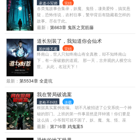
秘密？一切答案，就在书中。
承道小写师
完结
凶手来的快啊。 关于男女主 女主：又美又飒，看似温
各类鬼故事合集录，妖魔、鬼怪，凄美爱怜，搞笑悬
柔多情实则没有心，一心都是享受之余做任务 男主：
疑，恐怖传说，农村往事，繁华背后有隐藏着怎样的
有些偏执但怂的恋爱脑，内心想法越多，可不敢实
故事。尽在于此。
践，只能偷偷阴暗扭曲爬行。一心一意谈恋爱。
最新：
第663章 鬼医之宽筋藤
道长别装了，我知道你会仙术
困的睡不着
完结
终南山，世人只知终南山有全真教，却不知终南山
下，有一座破败的道观。 那一天，古井观的人横空出
世。 从此，名冠天下！
最新：
第5534章 全是坑
我在警局破诡案
老枪不纠结
连载
根据真实案例改编。 胡不凡被招进了公安系统一个神
秘的部门。上班的第一件事居然是拜钟馗！你们要是
这么搞，小爷我可就不困了。妖、魔、鬼、怪、巫
师、恶灵，统统都要逮捕。从此，一桩桩颠覆人三观
最新：
第716章 鸡鬼案5
的神秘案件接踵而至。 作品经过20多年资料收集而
成，曾以漫画方式引起过热度，也引来过麻烦，但小
恐怖的地下世界