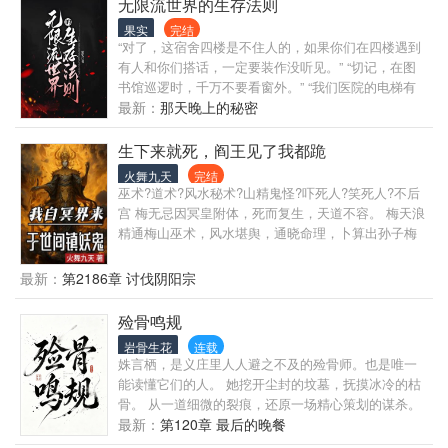
无限流世界的生存法则
果实
完结
“对了，这宿舍四楼是不住人的，如果你们在四楼遇到
有人和你们搭话，一定要装作没听见。” “切记，在图
书馆巡逻时，千万不要看窗外。” “我们医院的电梯有
时候会出点小故障，如果这电梯停在地下一层不动
最新：
那天晚上的秘密
了，你们也不要太紧张，只要闭上眼睛，等电梯重新
运行就行。” “什么？你有没有好好看过医院的地图？
生下来就死，阎王见了我都跪
地下一层哪有什么脑科四室？那里只有太平间！” “你
火舞九天
完结
是说，李主任通过电话机告诉你，让你去趟他的办公
巫术?道术?风水秘术?山精鬼怪?吓死人?笑死人?不后
室？但是，我们宿舍根本就没有电话机啊！” 尹菲也不
宫 梅无忌因冥皇附体，死而复生，天道不容。 梅天浪
知道自己究竟是做了什么孽，莫名其妙成为任务者，
精通梅山巫术，风水堪舆，通晓命理，卜算出孙子梅
来到一个名为“诡异世界”的地方。在这里，发生着各种
无忌此生三灾六劫十八难，灾灾要人命，劫劫不安
离奇诡异的事件，而她需要完成的任务，就是在一个
生，不是他死，就是一群人死。 为了保命，爷孙俩与
最新：
第2186章 讨伐阴阳宗
个怪异的世界里，活下去……
鬼斗，与妖斗，与人斗，九死一生。 五仙镇阴尸，黄
毛尸怪，僵尸鱼，人面怪蛇，邪灵鬼婴，鳖幽灵，血
殓骨鸣规
尸傀儡，通灵猫煞... 梅无忌自此踏上了一条诡秘莫测
岩骨生花
连载
的玄门之路，游走于达官显贵之间，相天相地相风
姝言栖，是义庄里人人避之不及的殓骨师。也是唯一
水，看人看事看前程，驱鬼降妖，以正天道。 我自冥
能读懂它们的人。 她挖开尘封的坟墓，抚摸冰冷的枯
界来，于天地间镇妖鬼... 小鬼子阴阳师，东南亚降头
骨。 从一道细微的裂痕，还原一场精心策划的谋杀。
师，阴山黑法师，通通给我死。 华夏境内，妖鬼禁
从一枚残缺的牙齿，锁定一个消失十年的凶手。 从一
最新：
第120章 最后的晚餐
行，谁人不服，提头来战。
堆散落的骨骸，拼凑出一段被掩埋的过往。 她走遍荒