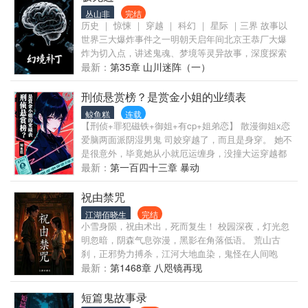
平行空间，看似有规律的运作，却藏着不为人知的秘
丛山非
完结
密。
历史 ｜ 惊悚 ｜ 穿越 ｜ 科幻 ｜ 星际 ｜三界 故事以
世界三大爆炸事件之一明朝天启年间北京王恭厂大爆
炸为切入点，讲述鬼魂、梦境等灵异故事，深度探索
脑波共振、意识入侵等神经领域话题，进而引发了灵
最新：
第35章 山川迷阵（一）
魂提取、存储、格式化及加载的研究，并打开了脑机
接口、虚拟现实、星际旅行等领域应用新局面。同时
刑侦悬赏榜？是赏金小姐的业绩表
通过穿越及平行世界揭示了世界运行规则？故事将奇
鲸鱼糕
连载
幻融入现实，让你身临其境；同时将现实写进奇幻，
【刑侦+罪犯磁铁+御姐+有cp+姐弟恋】 散漫御姐x恋
引人深思……
爱脑两面派阴湿男鬼 司姣穿越了，而且是身穿。 她不
是很意外，毕竟她从小就厄运缠身，没撞大运穿越都
是运气爆表的一种体现了。 但她穿越居然有金手指
最新：
第一百四十三章 暴动
——赏金猎人系统！！！ 完蛋了，这可大事不妙啊！
幸运e也不是一直倒霉的，但她哪天交好运，就代表着
祝由禁咒
她要倒大霉了。 果然她穿越的这个世界不正常，各种
江湖佰晓生
完结
恶性案件频发，危险到处都是。 而她厄运缠身的体
小雪身陨，祝由术出，死而复生！ 校园深夜，灯光忽
质，让她成为了人群中最靓的仔，罪犯们前仆后继出
明忽暗，阴森气息弥漫，黑影在角落低语。 荒山古
现在她的生活，一群陌生的男男女女，仅仅只是见她
刹，正邪势力搏杀，江河大地血染，鬼怪在人间咆
一面，就对她魂牵梦绕，这怎么就不算一种另类的万
哮。 修行路远，神器能否重现？幽冥黄泉何在？ 拘魂
最新：
第1468章 八咫镜再现
人迷呢？ 还好她不仅有美貌，还有亿点点武力，只能
咒一出，亡魂哀号，破界咒开启，空间扭曲。主角是
撸起袖子干翻他们了。 各种悬案在她的体质加持下相
被黑暗吞噬，还是能凭借祝由术解开谜团，探寻背后
短篇鬼故事录
继破获，悬赏金拿到手软，毕竟想要破案，哪有直面