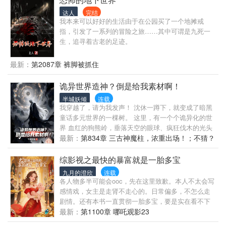
说版，因为版权原因始终未上线。现在发上来，算是
达人
完结
对喜欢这部作品的朋友，也是对自己的一份交代吧。
我本来可以好好的生活由于在公园买了一个地摊戒
指，引发了一系列的冒险之旅……其中可谓是九死一
生，追寻着古老的足迹。
最新：
第2087章 裤脚被抓住
诡异世界造神？倒是给我素材啊！
半城妖倾
连载
我穿越了，请为我发声！ 沈休一蹲下，就变成了暗黑
童话多元世界的一棵树。 这里，有一个个诡异化的世
界 血红的狗熊岭，垂落天空的眼球、疯狂伐木的光头
强，血雾中，大树在哀鸣，死灵在徘徊… 空荡荡的青
最新：
第834章 三古神魔柱，浓重出场！；不猜？
青草原，当漆黑的月轮圆月之时，一双羊角撕裂天
我们也让！
空，虚空后露出猩红的眼眸… 童话小镇的血腥小红帽
综影视之最快的暴富就是一胎多宝
摘下小红帽，是摘下的帽子，还是摘下的… 皇宫中的
九月的澄欣
连载
厨神大赛，却看不到一个厨师，只能热腾腾的锅气，
各人物多半可能会ooc，先在这里致歉。本人不太会写
伴随着肉香飘散… 无尽的海底世界，一只没有脑袋的
感情戏，女主是走肾不走心的。日常偏多，不怎么走
海星总会悄无声息出现，无数的眼球总在夜晚浮出水
剧情。还有本书一直贯彻一胎多宝，要是实在看不下
面… 每一个被扭曲的暗黑童话世界，都让人感到绝望
去，就放过自己，番茄小说千千万，总有一款适合
最新：
第1100章 哪吒观影23
所幸的是，全员穿越后，每个人都能得到一个能力。
你。 王一诺绑定生子系统后，被催生后暴富了。 注意