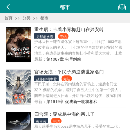
都市
首页
>>
分类
>>
都市
重生后：带着小青梅赶山在兴安岭
龙都老乡亲
完结
护林队长王谦在退休宴上醉酒重生，回到了1983年那
个改变命运的冬天。 十七岁的他再次站在兴安岭的雪
地里，身边是活生生的青梅杜小荷和爱犬大黄。 上辈
子，他们在这天遭遇野猪，杜小荷惨死，他背负骂名
最新：
第1087章 屯里纠纷
孤独一生； 这辈子，他带着四十多年的狩猎记忆归
来，誓要扭转乾坤。 从刀猎野猪到枪毙黑熊，从单枪
官场无痕：平民子弟逆袭世家名门
匹马到兄弟同心，王谦以重生者的老练技艺，在冰天
赶路的蜗牛君
完结
雪地中书写新的狩猎传奇。 他精通"低头香"与"抬头
平民子弟，怎样在弱肉强食的官场上，逆袭名门世
香"猎犬的驯养，深谙熊瞎子的脾性，懂得每一处兽踪
家？ 偶然的机会，遇到了自己人生中的第一个贵人，
背后的秘密。 但最珍贵的，是能重新守护那些曾经失
阴差阳错间进入仕途，开启自己跌宕起伏、波澜壮阔
去的人——活泼勇敢的杜小荷、忠厚义气的于子明、
的官场人生。 回望过去走过的路，爱过，恨过，幸福
最新：
第1919章 促成新一轮将相和
倔强刚直的父母，以及几条生死相随的猎犬。 真实还
过；输过，赢过，拼搏过，这样的人生无怨无悔！ 每
原八十年代东北林区的狩猎生活，展现赶山人的智慧
段路总会有不同的故事，回首时，也许我们无法找寻
四合院：穿成易中海的亲儿子
与豪情。 这里有雪地追踪的惊险、刀猎野猪的刺激、
曾经的步痕，但是那满满的经历，书写的正是自己的
夜里云
完结
智取黑熊的酣畅，更有醇厚的兄弟情义和质朴的山村
一生。 读书，就是读人生！
易天赐重生为大boss易中海亲儿子，妥妥的富二代，
爱情。 看王谦他们如何用三五杆老枪、十几条好狗、