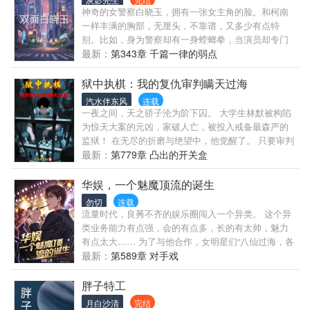
神奇的女警察白晓玉，拥有一张女主角的脸。和柯南
一样丰满的胸部，无厘头，不靠谱，又多少有点特
别。比如，身为警察却有一身螳螂拳，当演员却专门
演破坏自己婚姻的绿茶。
最新：
第343章 千篇一律的弱点
狱中执棋：我的复仇审判瞒天过海
汽水伴东风
连载
一夜之间，天之骄子沦为阶下囚。 大学生林默被构陷
为惊天大案的元凶，家破人亡，被投入戒备最森严的
监狱！ 在无尽的折磨与绝望中，他觉醒了。 只要审判
那些法律无法制裁的罪恶，就能获得奖励，甚至——
最新：
第779章 凸出的开关盒
复活家人！ 从此，一个拥有完美不在场证明的幕后审
判者诞生了。 商界巨鳄离奇暴毙，地下皇帝人间蒸
华娱，一个魅魔顶流的诞生
发，一手遮天的权贵家族分崩离析…… 治安系统为之
勿切
连载
疯狂，却永远想不到，始作俑者只是一个囚犯。 权贵
流量时代，良莠不齐的娱乐圈闯入一个异类。 这个异
在恐惧之中想要无差别地，除掉所有有动机的人，反
类业务能力有点强，会的有点多，长的有太帅，魅力
而被林默率先除掉。 谁能怀疑一个被24小时监控的囚
有点太大…… 为了与他合作，女明星们“八仙过海，各
犯呢？林默看着摄像头，和平常一样面无表情。
显神通”…… 顾知言：唉，太优秀了，没办法！
最新：
第589章 对手戏
胖子特工
月白沙清
完结