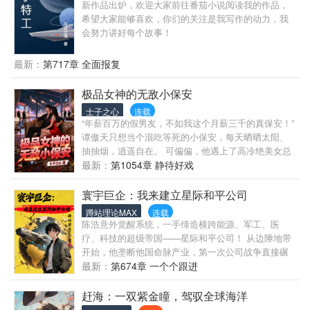
新作品出炉，欢迎大家前往番茄小说阅读我的作品，
希望大家能够喜欢，你们的关注是我写作的动力，我
会努力讲好每个故事！
最新：
第717章 全面报复
极品女神的无敌小保安
士子之心
连载
“年薪百万的假男友，不如我这个月薪三千的真保安！”
谭傲天只想当个混吃等死的小保安，每天晒晒太阳、
抽抽烟，逍遥自在。 可偏偏，他遇上了高冷绝美女总
裁。 第一次见面，他搅黄了她的“假男友”相亲计划；
最新：
第1054章 静待好戏
第二次见面，他徒手拆了杀手的枪； 第三次见面，他
直接住进了她的别墅…… “谭傲天！谁允许你睡我沙发
寰宇巨企：我来建立星际和平公司
的？！” “沈总，贴身保安，当然要‘贴身’保护啊。” 从
蹲站理论MAX
连载
此，兵王回归都市，扮猪吃虎，横扫商战黑帮，打脸
陈浩意外觉醒系统，一手缔造横跨能源、军工、医
豪门阔少，成为绝美女总裁身边最嚣张的保镖！
疗、科技的超级帝国——星际和平公司！ 从边陲地带
开始，他垄断他国命脉产业，第一次公司战争直接碾
碎帝国主义霸权！ 中东战火再起？第三次海湾战争？
最新：
第674章 一个个跟进
不，这是巨企的猎场！ 西方财团联手反扑？医药巨头
暗战非洲？在绝对的实力面前，一切反抗皆为蝼蚁！
赶海：一双紫金瞳，驾驭全球海洋
当星空之门开启，成为幼年星神的陈浩开始了壮大命