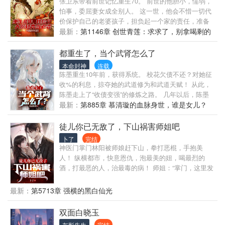
张卫东带着前世记忆重生70。 前世的他胆小，懦弱，
怕事，委屈妻女成全别人。 这一世，他会不惜一切代
价保护自己的老婆孩子，担负起一个家的责任，准备
扛起猎枪进山打猎！ 竟然意外激活的空间系统。 别人
最新：
第1146章 创世青莲：求求了，别拿喝剩的
不敢进深山打猎，他敢！ 凭借前世的神枪手记忆，野
茶水浇我！
猪，狼群，乃至老虎也成为他狩猎对象。 山里的奇珍
都重生了，当个武肾怎么了
异果，山珍野味，乃至珍贵的草药这些珍贵的资源，
本命封神
连载
让他发家致富。 他把老婆孩子宠上天，让全村人刮目
陈墨重生10年前，获得系统。 校花欠债不还？对她征
相看。
收%的利息，掠夺她的武道修为和武道天赋！ 从此，
陈墨走上了“收债变强”的修炼之路。 几年以后，陈墨
突破武神，成为世间最强者。 陈墨：“我能有今天的实
最新：
第885章 慕清璇的血脉身世，谁是女儿？
力，全靠努力和汗水——但你别管是谁的努力和汗
水。”
徒儿你已无敌了，下山祸害师姐吧
卜了
完结
神医门掌门林阳被师娘赶下山，拳打恶棍，手抱美
人！ 纵横都市，快意恩仇，泡最美的妞，喝最烈的
酒，打最恶的人，治最毒的病！ 师姐：“掌门，这里发
现妖女一枚，请速速降伏！” 林阳走过去看了一眼，将
妖女护在身后，义正言辞：“师姐，请自重，她是我老
最新：
第5713章 强横的黑白仙光
婆！”
双面白晓玉
灰影先生
完结