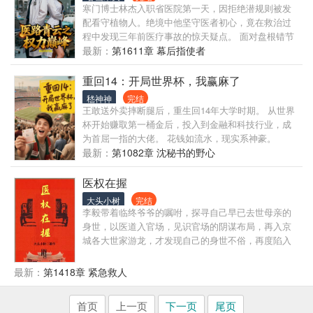
寒门博士林杰入职省医院第一天，因拒绝潜规则被发
配看守植物人。绝境中他坚守医者初心，竟在救治过
程中发现三年前医疗事故的惊天疑点。 面对盘根错节
的利益链条，他以病历为刀，以医术为盾，在师长和
最新：
第1611章 幕后指使者
同伴的帮助下，坚守医疗反腐底线。从急诊科到卫生
厅，从手术台到改革前沿，他将医者仁心化作破除沉
重回14：开局世界杯，我赢麻了
疴的利刃。 看当代青年医生如何用仁心仁术破除医疗
嵇神神
完结
困局，在守护生命的战场上，书写新时代医者的责任
王敢送外卖摔断腿后，重生回14年大学时期。 从世界
与担当。这是一场关于理想与现实的较量，更是一个
杯开始赚取第一桶金后，投入到金融和科技行业，成
普通医生坚守初心、守护生命的动人故事。
为首屈一指的大佬。 花钱如流水，现实系神豪。
最新：
第1082章 沈秘书的野心
医权在握
大头小树
完结
李毅带着临终爷爷的嘱咐，探寻自己早已去世母亲的
身世，以医道入官场，见识官场的阴谋布局，再入京
城各大世家游龙，才发现自己的身世不俗，再度陷入
世家之争，一人硬刚整个世家，最终成功踏上青云之
巅，位列中枢。
最新：
第1418章 紧急救人
首页
上一页
下一页
尾页