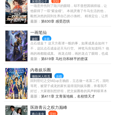
呆萌霞公子
完结
途的征途。 星球的对弈结束，宇宙的棋局才刚刚开
一场意外伤到了陆川的眼睛，却不曾想因祸得福，让
始。新生文明的垂死反扑、流亡者的复仇之火、机械
他获得了一双“紫金瞳”。 本就厌倦了牛马生活的他，
生命的觉醒、虫群吞噬星系的恐怖……而陈浩的目
毅然决然的回到生养自己的小渔村。 精准定位，让所
标，是让“存护”的命途照耀整个银河。 “若群星注定熄
有海洋生物无所遁形；同时“紫金瞳”分泌出来的“灵
最新：
第630章 感受恐惧
灭，若文明终将腐朽，便由我成为永恒的火种。我，
泪”更是如灵丹妙药般神奇。 赶海出海，每次都能满载
即是琥珀王。” 关键词：
而归。 后来陆川才明白，这紫金瞳的能力远远不止精
一画笔仙
准定位这么简单。 ：契约海洋大型海兽成为自己的坐
婕影
连载
骑，翱翔极寒深海，探寻沉船宝藏。 ：一念可观天下
点石成金？ 这天方夜谭一般的事，如果成真会如何？
灵，一眼可控万千海！ ：美女，我真的只是在看你胸
不，这比点石成金还天马行空。 神笔马良知道吗？ 他
前的项链。 ：是时候给那个“小岛”来一次海水倒灌
画的画都能成真。 画龙点睛，画的龙点了眼睛，也成
了。 …… 自此，主宰海洋，悠闲自在。 我叫陆川，
了真。 喏，这不，只要你有想要的东西，画就是了。
最新：
第619章 马杜功和林平的密谋
他们似乎更喜欢称呼我为……海神！
剩下的交接笔仙，让她成真。 等等，不会画画怎么
办？ 嗨，那就学啊。 不会啊？ 我教你啊。
内卷娱乐圈
懒散闲人吃瓜
连载
回到世纪之交b站up主杨皓，立志做一名富二代，混吃
等死，被望子成龙的家长逼得混到娱乐圈，奔着我不
好过，大家都别想舒坦，把文娱圈卷的风声鹤唳草木
皆兵，最终把自己卷成了文娱圈大佬
最新：
第411章 文青落地账，名校惜天才
医路青云之权力巅峰
春山未央
完结