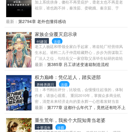
加上系统傍身，傻柱不再受庇护，聋老太也不再是老
凭着一身本事，在重生的岁月里守护挚爱，活出不一
祖宗，谁也跑不掉，秦淮茹、娄晓娥、秦京茹、于
样的猎户人生。
莉、于海棠、何雨水......
最新：
第2794章 老外也懂得感动
家族企业覆灭启示录
付建国
连载
老工人杨廷和带领全家白手起家，将齿轮厂经营得风
生水起。谁料二儿子仲昆暗藏野心，步步为营谋取工
厂法人之位，勾结岳父一家窃取父亲毕生钻研的齿轮
钢配方，另起炉灶抢走大批客户。为一夜暴.富，仲昆
最新：
第385章 吕工讲述变速箱制造流程
在岳父怂恿下豪赌房地产，不仅抵押父亲苦心经营的
齿轮厂贷款3500万，还抽走1500万流动资金。最终投
权力巅峰：凭亿近人，踏实进部
资失败，5000万血本无归，齿轮厂被银行拍卖，仲昆
养蜂养两只
连载
绝望自杀。从满心信任到痛失一切，杨廷和经历的不
注：本书刚出评分，比较低，会慢慢往起涨的，体制
仅是事业崩塌，更是亲情的轰然破碎
作者，请放心观看。 重回2010年，掌握众多商业机
密，清楚未来经济走向的姜永辉一心想着发财当首
富，可命运却偏偏不如他的意，他越是想放弃公务
最新：
第777章 这都什么年代了，竟然还有吃不上
员，升迁的反而越快。 从普通民警到刑侦大队长、常
干净水的地方
务副局长……再到主政一省的大员，当他回首时才发
重生荒年，我捡个大院知青当老婆
现，命运总是颠沛流离，命运总是曲折离奇，从不由
十里流年
连载
自己……