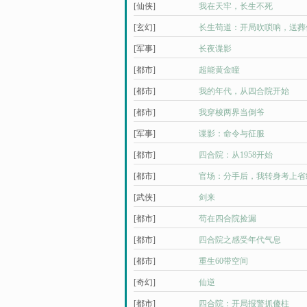
[仙侠]
我在天牢，长生不死
[玄幻]
长生苟道：开局吹唢呐，送葬
[军事]
长夜谍影
[都市]
超能黄金瞳
[都市]
我的年代，从四合院开始
[都市]
我穿梭两界当倒爷
[军事]
谍影：命令与征服
[都市]
四合院：从1958开始
[都市]
官场：分手后，我转身考上省
[武侠]
剑来
[都市]
苟在四合院捡漏
[都市]
四合院之感受年代气息
[都市]
重生60带空间
[奇幻]
仙逆
[都市]
四合院：开局报警抓傻柱