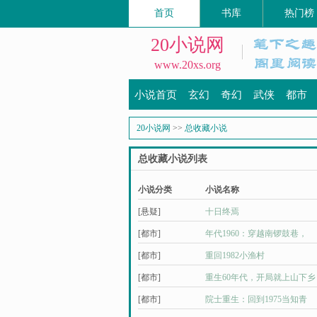
首页
书库
热门榜
20小说网
www.20xs.org
小说首页
玄幻
奇幻
武侠
都市
20小说网
>>
总收藏小说
总收藏小说列表
小说分类
小说名称
[悬疑]
十日终焉
[都市]
年代1960：穿越南锣鼓巷，
[都市]
重回1982小渔村
[都市]
重生60年代，开局就上山下乡
[都市]
院士重生：回到1975当知青