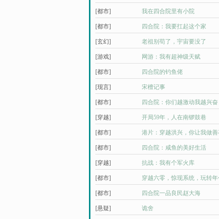
[都市]
我在四合院里有小院
[都市]
四合院：我要扛起这个家
[玄幻]
老祖别苟了，宇宙要没了
[游戏]
网游：我有超神级天赋
[都市]
四合院的钓鱼佬
[现言]
宋檀记事
[都市]
四合院：你们越激动我越兴奋
[穿越]
开局59年，人在南锣鼓巷
[都市]
港片：穿越洪兴，你让我做善
[都市]
四合院：咸鱼的美好生活
[穿越]
抗战：我有个军火库
[都市]
穿越六零，惊现系统，玩转年
[都市]
四合院一品良民赵大海
[悬疑]
诡舍