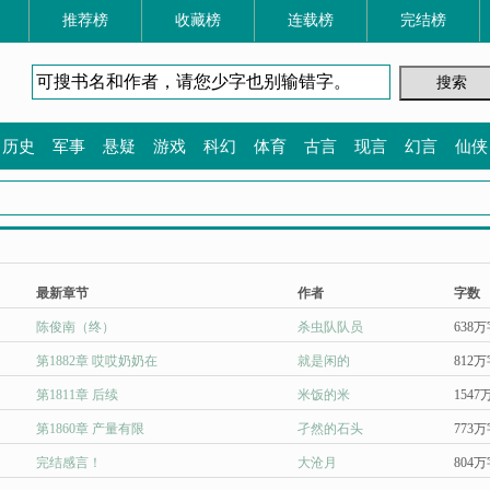
推荐榜
收藏榜
连载榜
完结榜
历史
军事
悬疑
游戏
科幻
体育
古言
现言
幻言
仙侠
最新章节
作者
字数
陈俊南（终）
杀虫队队员
638
第1882章 哎哎奶奶在
就是闲的
812
第1811章 后续
米饭的米
1547
第1860章 产量有限
孑然的石头
773
完结感言！
大沧月
804