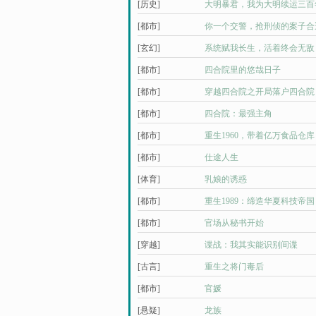
[历史]
大明暴君，我为大明续运三百
[都市]
你一个交警，抢刑侦的案子合
[玄幻]
系统赋我长生，活着终会无敌
[都市]
四合院里的悠哉日子
[都市]
穿越四合院之开局落户四合院
[都市]
四合院：最强主角
[都市]
重生1960，带着亿万食品仓库
[都市]
仕途人生
[体育]
乳娘的诱惑
[都市]
重生1989：缔造华夏科技帝国
[都市]
官场从秘书开始
[穿越]
谍战：我其实能识别间谍
[古言]
重生之将门毒后
[都市]
官媛
[悬疑]
龙族