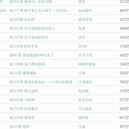
年
第2916章 番外16，未来可期
昆吾
1215
适吗
第1177章 那个男人又出现了（大结局）
似水留年
494
第3010章 长生烬
紫灵风雪
1217
第2452章 许大茂到街道办找人
风觉
1004
第2167章 当了母亲的艾玛
步兵
1035
第3518章 好坏不分
宝哥0
1724
第967章 游戏规则的年代来了
月下小河
426
第2188章 免门票的效果
骑着羊牧狼
1246
第210章 遭遇威胁
小落
256
第1672章 最后的发布会：一个时代的落幕
千海观音
706
第2659章 暴力越狱
老冰棍
1150
第1420章 大结局
冬天不热
557
第1161章 彩蛋番外
千山茶客
283
第2324章 最终章
梁州牧
951
第419章 尾声
江南
397