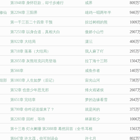
第1948章 身怀巨款，却寸步难行
戒界
809
修仙
第2294章 三阳界
雄鸡一唱两年半
946
第一千三百二十四章 干预
掠过树梢的熊
1009
第7253章 以身合道，真相大白
傲娇小山竹
2907
第922章 大结局
潇沄
406
第718章 落幕（大结局）
我人麻了吖
295
第2055章 灰熊坦克闪亮登场
拉丁海十三郎
1504
第566章
咸鱼作者
140
组部
第1803章 人生如梦（后记）
宙光山河
738
第52章 也曾少年思无邪
烽火戏诸侯
2607
第651章 完结章
梦的边缘看雪
264
第799章 你咋还送煤来了？
就是闲的
375
第2283章 回村，等待
林家权少
1006
第十三卷 灯火阑珊 第2088章 蓦然回首（全书
耳根
1563
完）
第647章 许大茂，你可别误会
许七月
802