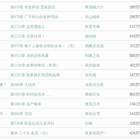
第676章 邻里和谐 贾家回归
啤酒喝六斤
289
第679章 厂子转让的各种理由
崇山峻岭
290
第2724章 边荒遇故人
拆蛋专家
1217
第2231章 完美结局！
撼动猩
919
第870章 每个人都有光明的未来！（完）
酒阑牵丝戏
353
第1913章 冰的没有热量
荆棘之歌
880
第1190章 故事的终结（终章）
夜的旋律
492
第1292章 陈家嫡长孙恐怖如斯
贪吃獾
547
事？
第684章 大结局
清风冷月夜
285
第1683章 时间如流水……
燃烧石头
803
第1881章 冻尸掩体
唐风汉月
1561
代
第884章 完结
青松白雪
543
第726章 即是结局又是开始
衍画
329
番外 二十九 良言（七）
夜来风雨声丶
426