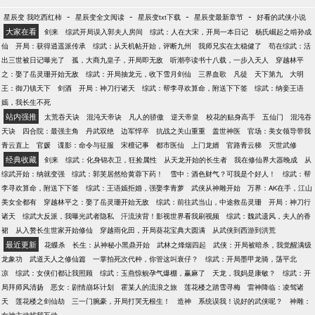
-
-
-
-
星辰变 我吃西红柿
星辰变全文阅读
星辰变txt下载
星辰变最新章节
好看的武侠小说
大家在看
剑来
综武开局误入郭夫人房间
综武：人在大宋，开局一本日记
杨氏崛起之啃孙成
仙
开局：获得逍遥派传承
综武：从天机帖开始，评断九州
我师兄实在太稳健了
苟在综武：活
出三世被日记曝光了
孤，大商九皇子，开局即无敌
听潮亭读书十八载，一步入天人
穿越林平
之：娶了岳灵珊开始无敌
综武：开局抽龙元，收下雪月剑仙
三界血歌
凡徒
天下第九
大明
王：御刀镇天下
剑酒
开局：神刀行诸天
综武：帮李寻欢算命，附送下下签
综武：纳妾王语
嫣，我长生不死
站内强推
太荒吞天诀
混沌天帝诀
凡人的骄傲
逆天帝皇
校花的贴身高手
五仙门
混沌吞
天诀
四合院：最强主角
丹武双绝
边军悍卒
抗战之关山重重
盖世神医
官场：美女领导带我
青云直上
官媛
谍影：命令与征服
宋檀记事
都市医仙
上门龙婿
官路青云梯
灭世武修
经典收藏
剑来
综武：化身锦衣卫，狂捡属性
从天龙开始的长生者
我在修仙界大器晚成
从
综武开始：纳就变强
综武：郭芙居然给黄蓉下药！
雪中：酒色财气？可我是个好人！
综武：帮
李寻欢算命，附送下下签
综武：王语嫣拒婚，强娶李青萝
武侠从神雕开始
万界：AK在手，江山
美女全都有
穿越林平之：娶了岳灵珊开始无敌
综武：前往武当山，中途救岳灵珊
开局：神刀行
诸天
综武大反派，我曝光武者隐私
汗流浃背！影视世界看我刷视频
综武：魏武遗风，夫人的香
裙
从入赘长生世家开始修仙
穿越雨化田，开局葵花宝典大圆满
从武侠到西游到洪荒
最近更新
花蝶杀
长生：从神秘小黑鼎开始
武林之烽烟四起
武侠：开局被暗杀，我觉醒满级
龙象功
武道天人之修仙篇
一掌拍死次代种，你管这叫衰仔？
综武：开局墨甲龙骑，荡平北
凉
综武：女侠们都让我照顾
综武：玉燕惊鲵孕气爆棚，赢麻了
天龙，我妈是康敏？
综武：开
局拜师风清扬
恶女：剧情崩坏计划
霍某人的流浪之旅
莲花楼之踏雪寻梅
雷神降临：凌驾诸
天
莲花楼之剑仙劫
三一门腕豪，开局打哭无根生！
造神
系统误我！说好的武侠呢？
神雕：