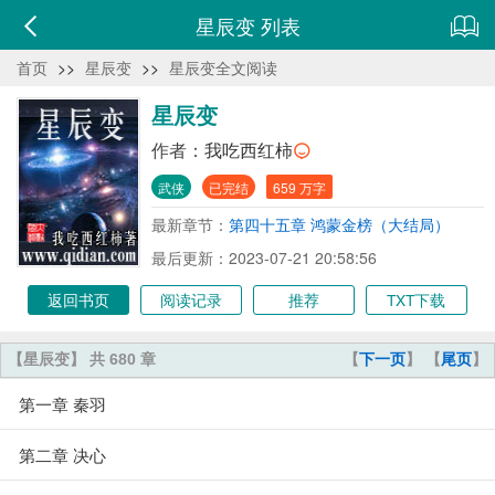
星辰变 列表
首页
>>
星辰变
>>
星辰变全文阅读
星辰变
作者：
我吃西红柿
武侠
已完结
659 万字
最新章节：
第四十五章 鸿蒙金榜（大结局）
最后更新：2023-07-21 20:58:56
返回书页
阅读记录
推荐
TXT下载
【星辰变】 共 680 章
【
下一页
】 【
尾页
】
第一章 秦羽
第二章 决心