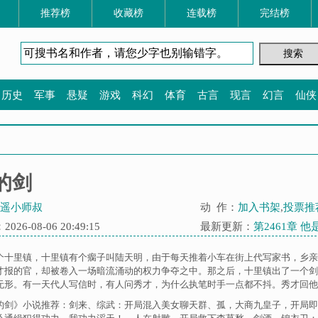
推荐榜
收藏榜
连载榜
完结榜
历史
军事
悬疑
游戏
科幻
体育
古言
现言
幻言
仙侠
的剑
遥小师叔
动 作：
加入书架
,
投票推
26-08-06 20:49:15
最新更新：
第2461章 
个十里镇，十里镇有个瘸子叫陆天明，由于每天推着小车在街上代写家书，乡亲
才报的官，却被卷入一场暗流涌动的权力争夺之中。那之后，十里镇出了一个剑
无形。有一天代人写信时，有人问秀才，为什么执笔时手一点都不抖。秀才回他。“
的剑》小说推荐：
剑来
、
综武：开局混入美女聊天群
、
孤，大商九皇子，开局即