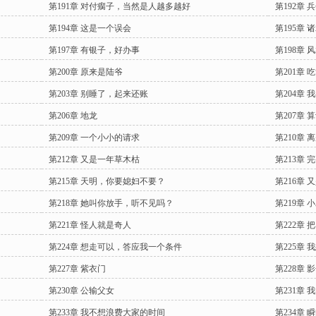
第191章 对付瘸子，当然是人越多越好
第192章 
第194章 这是一个误会
第195章 
第197章 有银子，好办事
第198章 
第200章 原来是陆爷
第201章 
第203章 别睡了，起来还账
第204章 
第206章 地龙
第207章 
第209章 一个小小的请求
第210章 
第212章 又是一年草木枯
第213章 
第215章 天明，你要媳妇不要？
第216章
第218章 她叫你放手，听不见吗？
第219章 
第221章 怪人就是奇人
第222章 
第224章 想走可以，答应我一个条件
第225章 
第227章 紫衣门
第228章 
第230章 公输父女
第231章 
第233章 我不想浪费大家的时间
第234章 