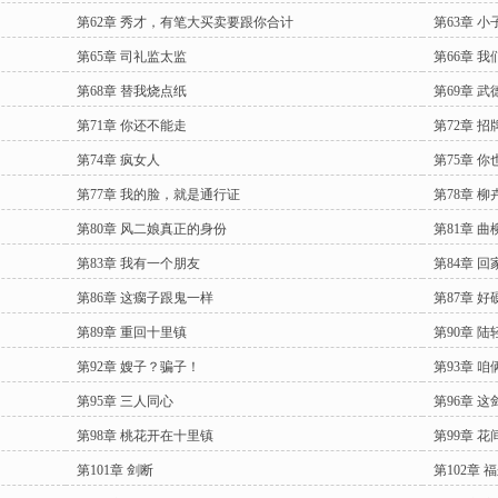
第62章 秀才，有笔大买卖要跟你合计
第63章 
第65章 司礼监太监
第66章 我
第68章 替我烧点纸
第69章 武
第71章 你还不能走
第72章 
第74章 疯女人
第75章 
第77章 我的脸，就是通行证
第78章 
第80章 风二娘真正的身份
第81章 曲
第83章 我有一个朋友
第84章 回
第86章 这瘸子跟鬼一样
第87章 
第89章 重回十里镇
第90章 
第92章 嫂子？骗子！
第93章 
第95章 三人同心
第96章 
第98章 桃花开在十里镇
第99章 花
第101章 剑断
第102章 