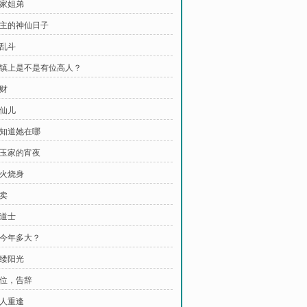
宁家姐弟
 城主的神仙日子
大乱斗
 咱镇上是不是有位高人？
谋财
胡仙儿
我知道她在哪
史玉家的宵夜
引火烧身
出卖
女道士
你今年多大？
一缕阳光
诸位，告辞
故人重逢