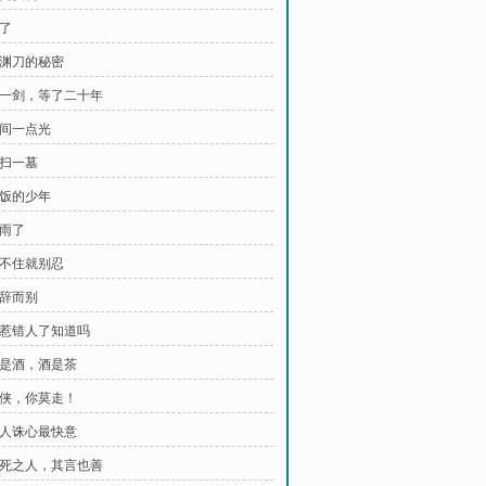
秒了
长渊刀的秘密
 这一剑，等了二十年
林间一点光
多扫一墓
送饭的少年
下雨了
忍不住就别忍
不辞而别
 你惹错人了知道吗
 茶是酒，酒是茶
 少侠，你莫走！
 杀人诛心最快意
 将死之人，其言也善