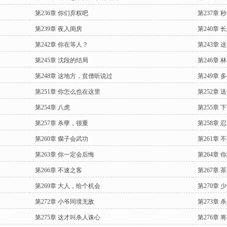
第236章 你们弃权吧
第237章 
第239章 夜入闺房
第240章 
第242章 你在等人？
第243章
第245章 沈段的结局
第246章 
第248章 这地方，贫僧听说过
第249章 
第251章 你怎么也在这里
第252章 
第254章 八虎
第255章 
第257章 杀孽，很重
第258章 
第260章 瘸子会武功
第261章 
第263章 你一定会后悔
第264章
第266章 不速之客
第267章
第269章 大人，给个机会
第270章
第272章 小爷同境无敌
第273章
第275章 这才叫杀人诛心
第276章