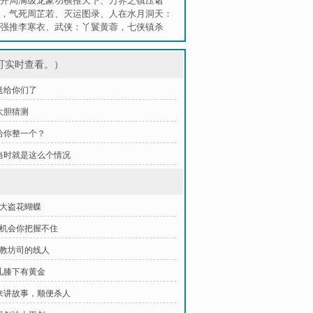
开局满级龙象功横推天下
、
万界之镇压诸
，气死周芷若
、
灭运图录
、
人在水月洞天：
强推李寒衣
、
武侠：丫鬟黄蓉，七侠镇杀
可实时查看。）
 送给你们了
 大胆猜测
 给你整一个？
章 当时就是这么个情况
洋大盗花蝴蝶
你机会你把握不住
是教坊司的线人
男儿膝下有黄金
我来讲故事，顺便杀人