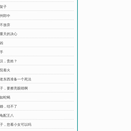
花架子
江州郎中
绝不放弃
三重天的决心
买凶
鬼手
好汉，贵姓？
后院着火
 给老东西准备一个死法
 公子，要擦亮眼睛啊
心如蛇蝎
这婚，结不了
乌龟配王八
 公子，您看小女可以吗