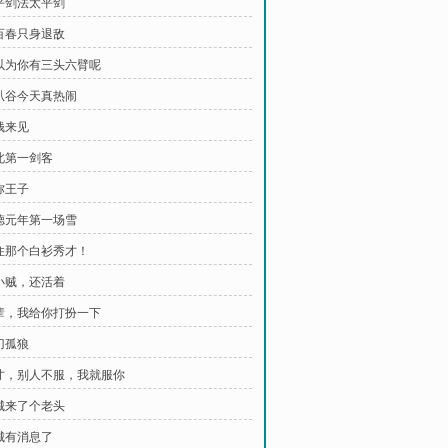
太平剑法太平剑
齐百春只身退敌
我以为你有三头六臂呢
喇叭谷今天真热闹
钱来见
西北第一剑客
弥王子
洪德元年第一场雪
挡住那个白衫秀才！
那小贼，还活着
前辈，我给你打扮一下
刀孤狼
秀才，别人不服，我就服你
京城来了个老头
京城有消息了