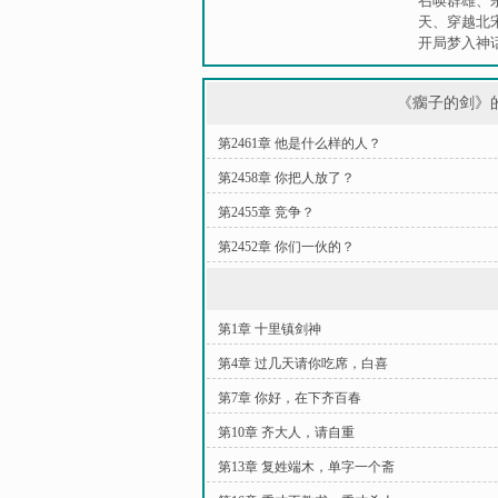
召唤群雄
、
天
、
穿越北
开局梦入神
《瘸子的剑》
第2461章 他是什么样的人？
第2458章 你把人放了？
第2455章 竞争？
第2452章 你们一伙的？
第1章 十里镇剑神
第4章 过几天请你吃席，白喜
第7章 你好，在下齐百春
第10章 齐大人，请自重
第13章 复姓端木，单字一个斋