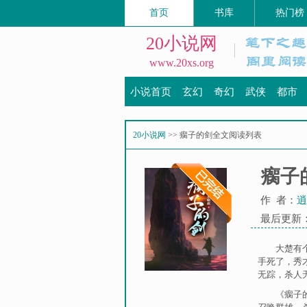
首页
书库
热门榜
20小说网
www.20xs.org
小说首页
玄幻
奇幻
武侠
都市
20小说网
>> 瘸子的剑全文阅读列表
瘸子
作 者：
逍
最后更新：20
大楚有
手死了，秀
无踪，杀人
《瘸子