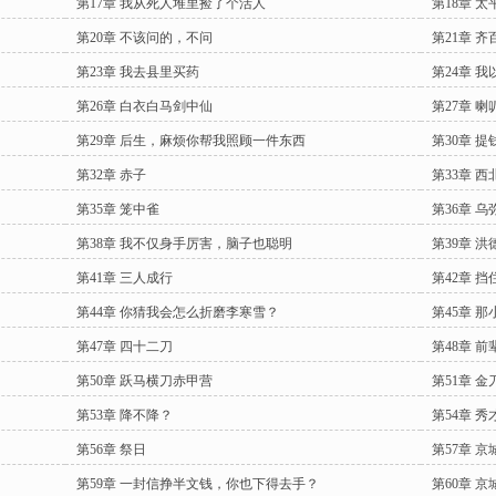
第17章 我从死人堆里捡了个活人
第18章 
第20章 不该问的，不问
第21章 
第23章 我去县里买药
第24章 
第26章 白衣白马剑中仙
第27章 
第29章 后生，麻烦你帮我照顾一件东西
第30章 提
第32章 赤子
第33章 
第35章 笼中雀
第36章 乌
第38章 我不仅身手厉害，脑子也聪明
第39章 
第41章 三人成行
第42章 
第44章 你猜我会怎么折磨李寒雪？
第45章 
第47章 四十二刀
第48章 
第50章 跃马横刀赤甲营
第51章 金
第53章 降不降？
第54章 
第56章 祭日
第57章 
第59章 一封信挣半文钱，你也下得去手？
第60章 