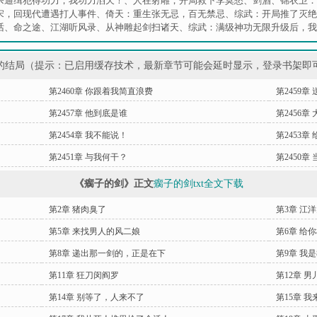
杀通缉犯得功力，我功力滔天！
、
人在射雕，开局救下李莫愁
、
剑酒
、
锦衣卫：
宋，回现代遭遇打人事件
、
倚天：重生张无忌，百无禁忌
、
综武：开局推了灭绝
话
、
命之途
、
江湖听风录
、
从神雕起剑扫诸天
、
综武：满级神功无限升级后，我
的结局（提示：已启用缓存技术，最新章节可能会延时显示，登录书架即
第2460章 你跟着我简直浪费
第2459章
第2457章 他到底是谁
第2456章
第2454章 我不能说！
第2453章
第2451章 与我何干？
第2450
《瘸子的剑》正文
瘸子的剑txt全文下载
第2章 猪肉臭了
第3章 江
第5章 来找男人的风二娘
第6章 给
第8章 递出那一剑的，正是在下
第9章 我
第11章 狂刀闵阎罗
第12章 
第14章 别等了，人来不了
第15章 