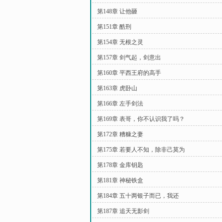
第148章 让他砸
第151章 酷刑
第154章 无根之灵
第157章 剑气起，剑意出
第160章 平西王府的高手
第163章 虎卧山
第166章 左手剑法
第169章 表哥，你不认识我了吗？
第172章 糟糠之妻
第175章 若要人不知，除非己莫为
第178章 金库钥匙
第181章 神秘铁盒
第184章 五十两银子而已，我还
第187章 追天无影剑