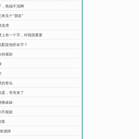
小子，艳福不浅啊
们来见个“朋友”
德龙虎
招牌上有一个字，对我很重要
你也配提他的名字？
柳卉的规矩
柳
家
好硬的骨头
陆轻柔，哥哥来了
咱俩换妹妹
这剑不能拔
间客
福来酒肆