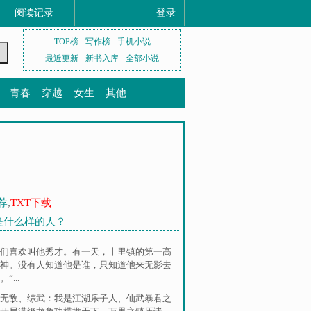
阅读记录
登录
TOP榜
写作榜
手机小说
最近更新
新书入库
全部小说
青春
穿越
女生
其他
荐
,
TXT下载
他是什么样的人？
们喜欢叫他秀才。有一天，十里镇的第一高
神。没有人知道他是谁，只知道他来无影去
...
无敌
、
综武：我是江湖乐子人
、
仙武暴君之