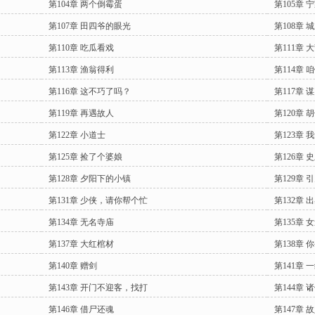
第104章 两个倒霉蛋
第105章 
第107章 田四爷的眼光
第108章
第110章 吃瓜看戏
第111章 
第113章 渔翁得利
第114章
第116章 这不巧了吗？
第117章 
第119章 再遇故人
第120章 
第122章 小道士
第123章 
第125章 捡了个婆娘
第126章 
第128章 夕阳下的小镇
第129章 
第131章 少侠，请你帮个忙
第132章 
第134章 无名寺庙
第135章 
第137章 大红棺材
第138章 
第140章 赠剑
第141章 
第143章 开门不迎客，找打
第144章 
第146章 借尸还魂
第147章 