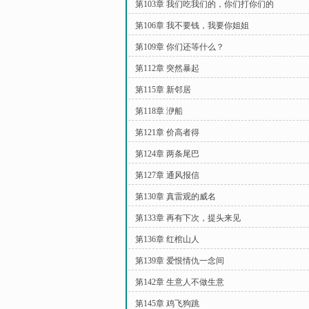
第103章 我们吃我们的，你们打你们的
第106章 我不要钱，我要你姐姐
第109章 你们还等什么？
第112章 突然暴起
第115章 新邻居
第118章 洢船
第121章 价高者得
第124章 两条尾巴
第127章 通风报信
第130章 真雷观的威名
第133章 再有下次，提头来见
第136章 红棺山人
第139章 爱恨情仇一念间
第142章 生意人不做生意
第145章 鸡飞狗跳