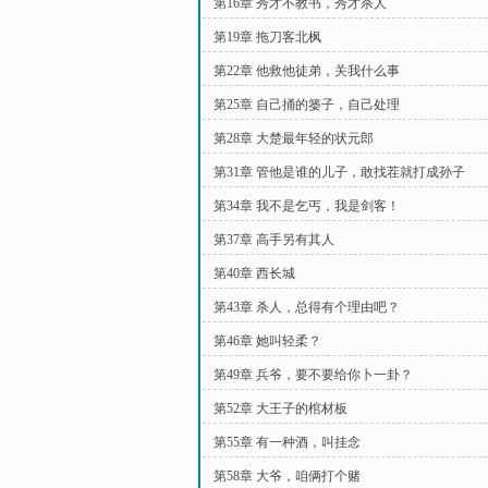
第16章 秀才不教书，秀才杀人
第19章 拖刀客北枫
第22章 他救他徒弟，关我什么事
第25章 自己捅的篓子，自己处理
第28章 大楚最年轻的状元郎
第31章 管他是谁的儿子，敢找茬就打成孙子
第34章 我不是乞丐，我是剑客！
第37章 高手另有其人
第40章 西长城
第43章 杀人，总得有个理由吧？
第46章 她叫轻柔？
第49章 兵爷，要不要给你卜一卦？
第52章 大王子的棺材板
第55章 有一种酒，叫挂念
第58章 大爷，咱俩打个赌