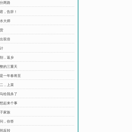
兵分两路
诸君，告辞！
风水大师
吃货
我出双倍
算计
离别，返乡
完整的三重天
 又是一年春将至
小二，上菜
把马给我杀了
我想起来个事
影子家族
我问，你答
瞬间反转