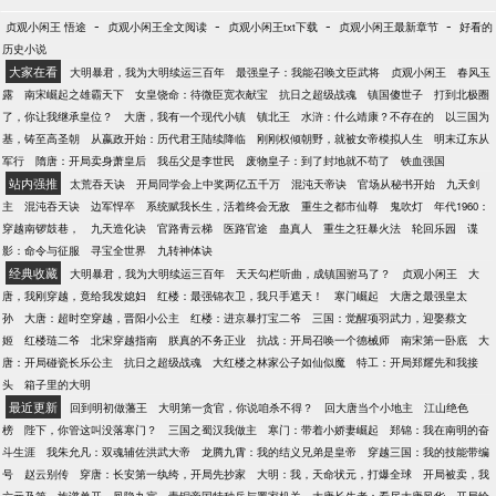
-
-
-
-
贞观小闲王 悟途
贞观小闲王全文阅读
贞观小闲王txt下载
贞观小闲王最新章节
好看的
历史小说
大家在看
大明暴君，我为大明续运三百年
最强皇子：我能召唤文臣武将
贞观小闲王
春风玉
露
南宋崛起之雄霸天下
女皇饶命：待微臣宽衣献宝
抗日之超级战魂
镇国傻世子
打到北极圈
了，你让我继承皇位？
大唐，我有一个现代小镇
镇北王
水浒：什么靖康？不存在的
以三国为
基，铸至高圣朝
从嬴政开始：历代君王陆续降临
刚刚权倾朝野，就被女帝模拟人生
明末辽东从
军行
隋唐：开局卖身萧皇后
我岳父是李世民
废物皇子：到了封地就不苟了
铁血强国
站内强推
太荒吞天诀
开局同学会上中奖两亿五千万
混沌天帝诀
官场从秘书开始
九天剑
主
混沌吞天诀
边军悍卒
系统赋我长生，活着终会无敌
重生之都市仙尊
鬼吹灯
年代1960：
穿越南锣鼓巷，
九天造化诀
官路青云梯
医路官途
蛊真人
重生之狂暴火法
轮回乐园
谍
影：命令与征服
寻宝全世界
九转神体诀
经典收藏
大明暴君，我为大明续运三百年
天天勾栏听曲，成镇国驸马了？
贞观小闲王
大
唐，我刚穿越，竟给我发媳妇
红楼：最强锦衣卫，我只手遮天！
寒门崛起
大唐之最强皇太
孙
大唐：超时空穿越，晋阳小公主
红楼：进京暴打宝二爷
三国：觉醒项羽武力，迎娶蔡文
姬
红楼琏二爷
北宋穿越指南
朕真的不务正业
抗战：开局召唤一个德械师
南宋第一卧底
大
唐：开局碰瓷长乐公主
抗日之超级战魂
大红楼之林家公子如仙似魔
特工：开局郑耀先和我接
头
箱子里的大明
最近更新
回到明初做藩王
大明第一贪官，你说咱杀不得？
回大唐当个小地主
江山绝色
榜
陛下，你管这叫没落寒门？
三国之蜀汉我做主
寒门：带着小娇妻崛起
郑锦：我在南明的奋
斗生涯
我朱允凡：双魂辅佐洪武大帝
龙腾九霄：我的结义兄弟是皇帝
穿越三国：我的技能带编
号
赵云别传
穿唐：长安第一纨绔，开局先抄家
大明：我，天命状元，打爆全球
开局被卖，我