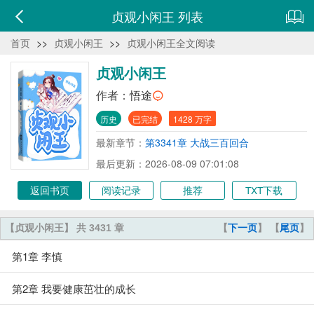
贞观小闲王 列表
首页
>>
贞观小闲王
>>
贞观小闲王全文阅读
贞观小闲王
作者：
悟途
历史
已完结
1428 万字
最新章节：
第3341章 大战三百回合
最后更新：2026-08-09 07:01:08
返回书页
阅读记录
推荐
TXT下载
【贞观小闲王】 共 3431 章
【
下一页
】 【
尾页
】
第1章 李慎
第2章 我要健康茁壮的成长