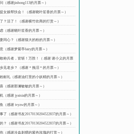
质问（感谢jinhong113的月票～）
 再提女娘帮扶会！（感谢晓叶笙香的月票～）
 醒了？活了！（感谢横竹吹商的打赏～）
 焦虑（感谢晓叶笙香的月票～）
 夫妻同心？（感谢猫大的粉的月票～）
生意（感谢梦紫亭fairy的月票～）
 凡敢称兵者，皆斩！万胜！（ 感谢 谢小义的月票
 老乡见老乡？（感谢＊挽泪＊的月票～）
 百姓献礼（感谢油灯里的小妖精的月票～）
 欢喜（感谢那澜敏敏的月票～）
机（感谢 jyaixia的月票～）
摸鱼（感谢 ivyzw的月票～）
出事了（感谢书友20170130204522837的月票～）
目的？（感谢书友20170130204522837的月票～）
 烧伤（感谢冷血刺猬的紫色玫瑰的打赏～）