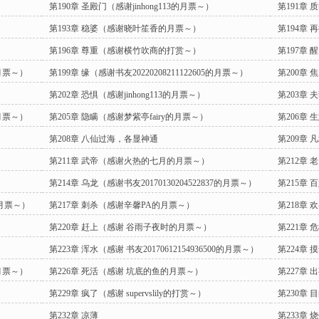
第190章 圣殿门（感谢jinhong113的月票～）
第191章 
第193章 稳婆（感谢晓叶笙香的月票～）
第194章
第196章 尊重（感谢横竹吹商的打赏～）
第197章
的月票～）
第199章 缘（感谢书友20220208211122605的月票～）
第200章
第202章 恐惧（感谢jinhong113的月票～）
第203章
的月票～）
第205章 隐瞒（感谢梦紫亭fairy的月票～）
第206章 
第208章 八仙过海，各显神通
第209章
～）
第211章 武帝（感谢火热的七月的月票～）
第212章
第214章 乌龙（感谢书友20170130204522837的月票～）
第215章
6的月票～）
第217章 刺杀（感谢辛馨PA的月票～）
第218章
第220章 赶上（感谢 谷雨子夜时的月票～）
第221章 危
第223章 浑水（感谢 书友20170612154936500的月票～）
第224章 
的月票～）
第226章 死活（感谢 坑底的鱼的月票～）
第227章 
第229章 疯了（感谢 supervslily的打赏～）
第230章 
第232章 凉薄
第233章