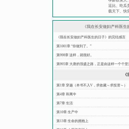
孕娇软美人
逗比
、
吃瓜
载天下
、
快
《我在长安做妇产科医生
《我在长安做妇产科医生的日子》的完结感言
第1001章 “你做到了。”
第998章 这样，就很好。
第995章 大唐的强盛之路，正是由这样一个个
就而成！
《
第1章 穿越（本书不入V，求收藏～求投资～）
第4章 和离中
第7章 生活
第10章 生产中
第13章 生命的拥抱上