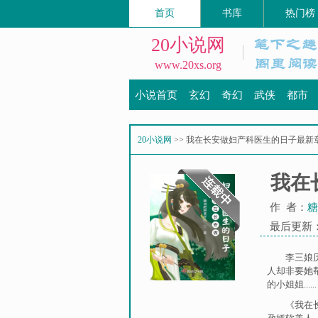
首页
书库
热门榜
20小说网
www.20xs.org
小说首页
玄幻
奇幻
武侠
都市
20小说网
>> 我在长安做妇产科医生的日子最新
我在
作 者：
糖
最后更新：20
李三娘
人却非要她
的小姐姐......
《我在