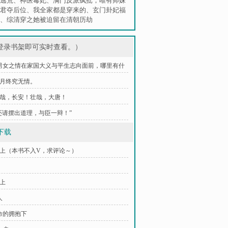
逃荒
、
神医毒妃
、
满门反派疯批，唯有师妹
君夺后位
、
我全家都是穿来的
、
玄门卦妃福
、
综清穿之她被迫留在清朝历劫
登录书架即可实时查看。）
章 男女之情在家国大义与平生志向面前，哪里有什
 岁月终究无情。
 美哉，长安！壮哉，大唐！
 “还请摆出道理，与臣一辩！”
下载
离上（本书不入V，求评论～）
产上
人
生命的拥抱下