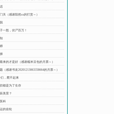
实话
 鬼门关（感谢陌然sx的打赏～）
解脱
 天子一怒，伏尸百万！
求知
拜师
抉择
 抢着来的才是好（感谢糯米豆包的月票～）
题（感谢书友20201213063358664的月票～）
子们，爬不起来
 一切都是为了生存
良辰美景？
疡医科
命运的齿轮