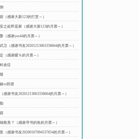
晕倒
 暗箭（感谢大新123的打赏～）
 心安之处即是家（感谢大新123的月票～）
求娶（感谢yes44的月票～）
女武卫（感谢书友20201213063358664的月票～）
 坚定（感谢暧％的月票～）
妇科炎症
下限
女娘vs郎君
（感谢书友20201213063358664的月票～）
滑胎
暗箭
 英雄救美？（感谢寻书的鱼的月票～）
医（感谢书友20200107094537854的月票～）