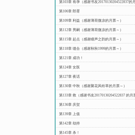
第103章 有孕（感谢书友20170130204522837
第106章 郎胥
第109章 利益（感谢薄荷微凉的月票～）
第112章 男嗣（感谢薄荷微凉的月票～）
第115章 起点（感谢瞳声之韵的月票～）
第118章 缝合（感谢秋秋1999的月票～）
第121章 成功！
第124章 女医
第127章 夜话
第130章 中秋（感谢聚花风铃草的月票～）
第133章 救（感谢书友20170130204522837 的
第136章 庆贺
第139章 上值
第142章 劫持
第145章 杀！