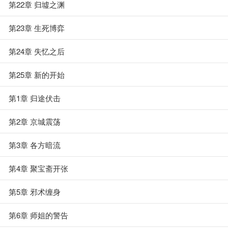
第22章 归墟之渊
第23章 生死博弈
第24章 失忆之后
第25章 新的开始
第1章 归途伏击
第2章 京城震荡
第3章 各方暗流
第4章 聚宝斋开张
第5章 邪术缠身
第6章 师姐的警告