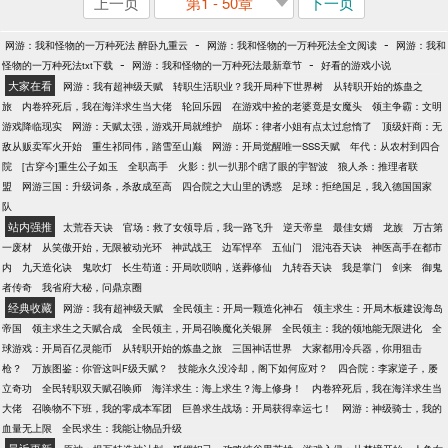
上一页
第1 - 50章
下一页
-
-
网游：我和怪物的一万种死法 醉卧九重云
网游：我和怪物的一万种死法全文阅读
网游：我和
-
-
怪物的一万种死法txt下载
网游：我和怪物的一万种死法最新章节
好看的游戏小说
大家在看
网游：我有超神级天赋
转职生活职业？我开局种下世界树
从转职开始的炼蛊之
旅
内卷猝死后，我在海洋求生当大佬
轮回乐园
在游戏中捡的老婆竟是女魔头
领主争霸：文明
游戏降临现实
网游：天赋太强，游戏开局就维护
崩坏：律者小姐有点太过怠惰了
顶级奸商：无
敌从贩卖军火开始
重生祁同伟，踏雪至山巅
网游：开局觉醒唯一SSS天赋
年代：从农村到四合
院
[古穿今]重生公子如玉
全职高手
火影：扒一扒那个瞎了眼的宇智波
狼人杀：推理者联
盟
网游三国：升级词条，杀敌成至高
四合院之大山里的诱惑
足球：拒绝国足，我入德国国家
队
站内强推
太荒吞天诀
官场：救了女领导后，我一路飞升
逆天帝皇
最佳女婿
龙族
万古第
一废材
从笑傲开始，无限被动光环
神武战王
边军悍卒
五仙门
混沌吞天诀
神医高手在都市
内
九天造化诀
鬼吹灯
长生苟道：开局吹唢呐，送葬修仙
九转吞天诀
我是掌门
剑来
御鬼
者传奇
我省府大秘，问鼎京圈
经典收藏
网游：我有超神级天赋
全民领主：开局一颗造化神石
领主求生：开局木板建设海岛
帝国
领主求生之天赋合成
全民领主，开局召唤魔化关银屏
全民领主：我的领地能无限进化
全
球游戏：开局百亿灵能币
从转职开始的炼蛊之旅
三国神话世界
大家都用冷兵器，你用狙击
枪？
万族图鉴：你管这叫F级天赋？
技能永久没冷却，阁下如何应对？
四合院：李家逆子，屡
立奇功
全民转职双天赋召唤师
海洋求生：海上求生？海上修身！
内卷猝死后，我在海洋求生当
大佬
召唤物不下班，我的零成本军团
巨兽求生战场：开局获得幸运七！
网游：神级骑士，我的
血量无上限
全民求生：我能让物品升级