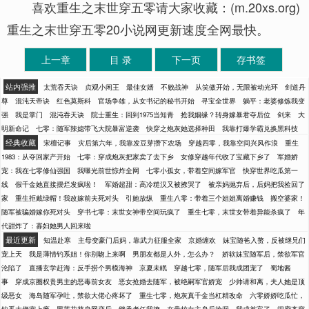
喜欢重生之末世穿五零请大家收藏：(m.20xs.org)
重生之末世穿五零20小说网更新速度全网最快。
上一章
目 录
下一页
存书签
站内强推
太荒吞天诀
贞观小闲王
最佳女婿
不败战神
从笑傲开始，无限被动光环
剑道丹
尊
混沌天帝诀
红色莫斯科
官场争雄，从女书记的秘书开始
寻宝全世界
躺平：老婆修炼我变
强
我是掌门
混沌吞天诀
院士重生：回到1975当知青
抢我姻缘？转身嫁暴君夺后位
剑来
大
明新命记
七零：随军辣媳带飞大院暴富逆袭
快穿之炮灰她选择种田
我靠打爆学霸兑换黑科技
经典收藏
宋檀记事
灾后第六年，我靠发豆芽攒下农场
穿越四零，我靠空间兴风作浪
重生
1983：从夺回家产开始
七零：穿成炮灰把家卖了去下乡
女修穿越年代收了宝藏下乡了
军婚娇
宠：我在七零修仙强国
我曝光前世惊炸全网
七零小孤女，带着空间嫁军官
快穿世界吃瓜第一
线
假千金她直接摆烂发疯啦！
军婚超甜：高冷糙汉又被撩哭了
被亲妈抛弃后，后妈把我捡回了
家
重生拒戴绿帽！我改嫁前夫死对头
引她放纵
重生八零：带着三个姐姐离婚赚钱
搬空婆家！
随军被骗婚嫁你死对头
穿书七零：末世女神带空间玩疯了
重生七零，末世女带着异能杀疯了
年
代甜炸了：寡妇她男人回来啦
最近更新
知温赴寒
主母变豪门后妈，靠武力征服全家
京婚缠欢
妹宝随爸入赘，反被继兄们
宠上天
我是薄情钓系姐！你别吻上来啊
男朋友都是人外，怎么办？
娇软妹宝随军后，禁欲军官
沦陷了
直播玄学赶海：反手捞个男模海神
京夏未眠
穿越七零，随军后我成团宠了
蜀地酱
事
穿成京圈权贵男主的恶毒前女友
恶女抢婚去随军，被绝嗣军官娇宠
少帅请和离，夫人她是顶
级恶女
海岛随军孕吐，禁欲大佬心疼坏了
重生七零，炮灰真千金当杠精改命
六零娇娇吃瓜忙，