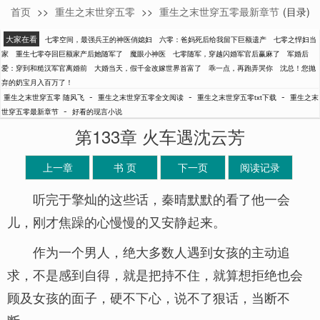
首页
>>
重生之末世穿五零
>>
重生之末世穿五零最新章节
(目录)
随风飞
大家在看
七零空间，最强兵王的神医俏媳妇
六零：爸妈死后给我留下巨额遗产
七零之悍妇当
家
重生七零夺回巨额家产后她随军了
魔眼小神医
七零随军，穿越闪婚军官后赢麻了
军婚后
爱：穿到和糙汉军官离婚前
大婚当天，假千金改嫁世界首富了
乖一点，再跑弄哭你
沈总！您抛
弃的奶宝月入百万了！
-
-
-
重生之末世穿五零 随风飞
重生之末世穿五零全文阅读
重生之末世穿五零txt下载
重生之末
-
世穿五零最新章节
好看的现言小说
第133章 火车遇沈云芳
上一章
书 页
下一页
阅读记录
听完于擎灿的这些话，秦晴默默的看了他一会
儿，刚才焦躁的心慢慢的又安静起来。
作为一个男人，绝大多数人遇到女孩的主动追
求，不是感到自得，就是把持不住，就算想拒绝也会
顾及女孩的面子，硬不下心，说不了狠话，当断不