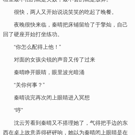
很快，两人又开始说说笑笑的吃起了晚餐。
夜晚很快来临，秦晴把床铺留给了于擎灿，自己
回了硬座开始打坐练功。
“你怎么配得上他！”
对面的女孩尖锐的声音又传了过来
秦晴睁开眼睛，眼里波光暗涌
“关你何事？”
秦晴说完再次闭上眼睛进入冥想
“哼”
沈云芳看到秦晴又不搭理她了，气得把手边的东
西在桌上故意弄得砰砰响，她以为秦晴闭上眼睛是在