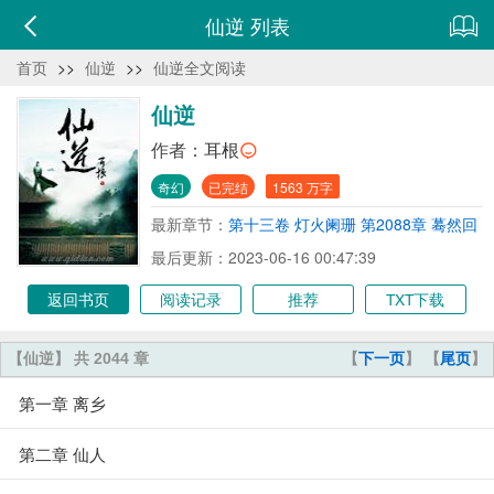
仙逆 列表
首页
>>
仙逆
>>
仙逆全文阅读
仙逆
作者：
耳根
奇幻
已完结
1563 万字
最新章节：
第十三卷 灯火阑珊 第2088章 蓦然回
首（全书完）
最后更新：2023-06-16 00:47:39
返回书页
阅读记录
推荐
TXT下载
【仙逆】 共 2044 章
【
下一页
】 【
尾页
】
第一章 离乡
第二章 仙人