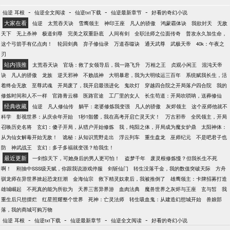
-
-
-
-
仙逆 耳根
仙逆全文阅读
仙逆txt下载
仙逆最新章节
好看的奇幻小说
大家在看
仙逆
太荒吞天诀
雪鹰领主
神印王座
凡人的骄傲
鸿蒙霸体诀
我欲封天
无敌
天下
无上杀神
极道剑尊
完美之双重卧底
人间有剑
全职法师之位面传奇
普攻永久加生命，
这个弓箭手有亿点肉！
轮回剑典
弃子修仙录
万道吞噬诀
通天武尊
武极天帝
40k：午夜之
刃
站内强推
太荒吞天诀
官场：救了女领导后，我一路飞升
万相之王
贞观小闲王
混沌天帝
诀
凡人的骄傲
龙族
逆天邪神
不败战神
大明暴君，我为大明续运三百年
系统赋我长生，活
着终会无敌
至尊武魂
开局废了，我开启最强进化
鬼吹灯
穿越四合院之开局落户四合院
我的
修炼时间和人不一样
官路青云梯
医路官途
工厂里的女人
长生苟道：开局吹唢呐，送葬修仙
经典收藏
仙逆
凡人修仙传
躺平：老婆修炼我变强
凡人的骄傲
灰烬领主
这个巫师他就不
科学
影视世界：从庆余年开始
1秒1骷髅，我在高考开启亡灵天灾！
万古邪帝
全民领主，开局
召唤历史名将
玄幻：傻子开局，从猎户开始修炼
我，纯阳之体，开局成为魔女炉鼎
太阳神体：
从为仙女解毒开始无敌！
诡秘：从知识荒野走出
浮云列车
重生盘龙
巫师纪元
不是吧君子也
防
神武战王
玄幻：多子多福就变强？给我生！
最近更新
一剑惊天下，可她身后的男人更可怕！
盗梦千年
废灵根修炼慢？但我长生不死
啊！
刚抽中SSS级天赋，你跟我说游戏停服
剑斩仙门
转生没落千金，我的数值突破天际
方舟
驯龙师在异世界掀起恐龙狂潮
金海仙宗
救下精灵奴隶后，我被推倒了
雄鹰领主：卡牌招募打造
雄城崛起
不死真的能为所欲为
天界三害异界游
血肉法典
魔兽世界之灰烬与王座
玄与皙
我
重生后只想摆烂
红星照耀整个世界
死神：亡灵法师
转生吸血鬼：从建造幻想城开始
兽娘部
落，我的商城可购万物
-
-
-
-
仙逆 耳根
仙逆txt下载
仙逆最新章节
仙逆全文阅读
好看的奇幻小说