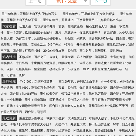
上一页
第1 - 50章
下一页
-
-
重生60年代，开局就上山下乡 孑然的石头
重生60年代，开局就上山下乡全文阅读
重生60年
-
-
代，开局就上山下乡txt下载
重生60年代，开局就上山下乡最新章节
好看的都市小说
大家在看
仕途人生
官场从秘书开始
官媛
超能黄金瞳
赌石之财色无双
重生：权势巅
峰
你一个交警，抢刑侦的案子合适吗
港片：穿越洪兴，你让我做善事？
青云官路：从小职员到
封疆大吏
为官二十年：从副镇长到省委书记
四合院，别惹我
四合院从1953开始
四合院：魂穿
成烈属，浑身正能量
幸福生活从1949年开始
特种兵：开局被安然拉去领证
重生徐江独子，我绝
不下线
四合院：打猎在1962
加代的传奇故事
四合院：重生54年，邻居傻柱
盖世医仙
站内强推
不败战神
万相之王
鬼吹灯
最佳女婿
凡人的骄傲
边军悍卒
大宋的智慧
你的
幸福物语
十日终焉
末世囤百万物资后，白眼狼悔哭了
宋檀记事
吞噬进化：我重生成了北极
狼
汉乡
红色莫斯科
聚宝仙盆
改命记实录
长夜谍影
1952，我带全家搬入南锣鼓巷
轻
狂
万古第一废材
经典收藏
年代1960：穿越南锣鼓巷，
重生60年代，开局就上山下乡
你一个交警，抢刑侦的案
子合适吗
重生1960，带着亿万食品仓库
官媛
四合院：你们越激动我越兴奋
四合院一品良民赵
大海
四合院：从1958开始
重生60带空间
带顶级空间回六零，我有亿万物资
四合院：开局就王
炸！一个别想跑
重生：权势巅峰
我不是戏神
四合院之小学堂
重生官场：开局迎娶副省长千
金
官场：美女领导带我青云直上
四合院：真当老实人好欺负
开局同学会上中奖两亿五千万
四
合院之平静生活
四合院，别惹我
最近更新
重生之娱乐圈教父
我的大小魔女
大明星爱上我
孽徒你无敌了，下山找你七个师姐
去吧
悔婚？反手娶了资本家大小姐！
火红年代：开发北大荒，种田赶山养全家
86年：我五个嫂
子没人照顾
重生70：猎王归来，资本家小姐求我娶
刚觉醒透视眼，你要跟我退婚？
平庸的人不