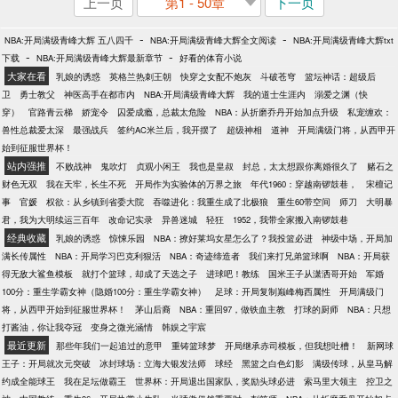
上一页
第1 - 50章
下一页
-
-
NBA:开局满级青峰大辉 五八四千
NBA:开局满级青峰大辉全文阅读
NBA:开局满级青峰大辉txt
-
-
下载
NBA:开局满级青峰大辉最新章节
好看的体育小说
大家在看
乳娘的诱惑
英格兰热刺王朝
快穿之女配不炮灰
斗破苍穹
篮坛神话：超级后
卫
勇士教父
神医高手在都市内
NBA:开局满级青峰大辉
我的道士生涯内
溺爱之渊（快
穿）
官路青云梯
娇宠令
囚爱成瘾，总裁太危险
NBA：从折磨乔丹开始加点升级
私宠缠欢：
兽性总裁爱太深
最强战兵
签约AC米兰后，我开摆了
超级神相
道神
开局满级门将，从西甲开
始到征服世界杯！
站内强推
不败战神
鬼吹灯
贞观小闲王
我也是皇叔
封总，太太想跟你离婚很久了
赌石之
财色无双
我在天牢，长生不死
开局作为实验体的万界之旅
年代1960：穿越南锣鼓巷，
宋檀记
事
官媛
权欲：从乡镇到省委大院
吞噬进化：我重生成了北极狼
重生60带空间
师刀
大明暴
君，我为大明续运三百年
改命记实录
异兽迷城
轻狂
1952，我带全家搬入南锣鼓巷
经典收藏
乳娘的诱惑
惊悚乐园
NBA：撩好莱坞女星怎么了？我投篮必进
神级中场，开局加
满长传属性
NBA：开局学习巴克利狠活
NBA：奇迹缔造者
我们来打兄弟篮球啊
NBA：开局获
得无敌大鲨鱼模板
就打个篮球，却成了天选之子
进球吧！教练
国米王子从潇洒哥开始
军婚
100分：重生学霸女神（隐婚100分：重生学霸女神）
足球：开局复制巅峰梅西属性
开局满级门
将，从西甲开始到征服世界杯！
茅山后裔
NBA：重回97，做铁血主教
打球的厨师
NBA：只想
打酱油，你让我夺冠
变身之微光涵情
韩娱之宇宸
最近更新
那些年我们一起追过的意甲
重铸篮球梦
开局继承赤司模板，但我想吐槽！
新网球
王子：开局就次元突破
冰封球场：立海大银发法师
球经
黑篮之白色幻影
满级传球，从皇马解
约成全能球王
我在足坛做霸王
世界杯：开局退出国家队，奖励头球必进
索马里大领主
控卫之