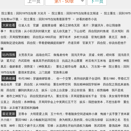
上一页
第1 - 50章
下一页
-
-
院士重生：回到1975当知青 大沧月
院士重生：回到1975当知青全文阅读
院士重生：回到1975
-
-
当知青txt下载
院士重生：回到1975当知青最新章节
好看的都市小说
大家在看
仕途人生
官媛
超能黄金瞳
赌石之财色无双
港片：穿越洪兴，你让我做善
事？
青云官路：从小职员到封疆大吏
徒儿你无敌了，下山去吧
四合院的钓鱼佬
匹夫驾到
四
合院：开局报警抓傻柱
四合院从1953开始
测字有术
乡村大凶器
宦海红颜香
夜北王
御兽，
我能制定进化路线
四合院：带着娄晓娥提前躺平
丹道宗师
官家天下
四合院，你说你惹他干
嘛
站内强推
太荒吞天诀
战场合同工
御鬼者传奇
混沌天帝诀
灵墟，剑棺，瞎剑客
混沌吞天
诀
遮天记
丹武双绝
修真高手的田园生活
抗战之关山重重
村后有片玉米地
盖世神医
神医
凰后：傲娇暴君，强势宠！（神医凰后）
重生之都市仙尊
蛊真人
万古第一神
院士重生：回到
1975当知青
最强末世进化
上门龙婿
官路青云梯
经典收藏
年代1960：穿越南锣鼓巷，
你一个交警，抢刑侦的案子合适吗
重生1960，带着亿万
食品仓库
官媛
四合院：从1958开始
重生60带空间
我在精神病院学斩神
四合院之我也来凑热
闹
四合院：赚到的美好人生
娱乐：让你上台卖惨，没让你笑场
重生：权势巅峰
我不是戏
神
都市之神医下山
四合院里的读书人
重生官场：开局迎娶副省长千金
官场：美女领导带我青
云直上
四合院：杀神降临
开局同学会上中奖两亿五千万
娱乐：我想做资本，不想当影帝
重生
官场：从京都下基层权利巅峰
最近更新
至尊令
大明星爱上我
五十年代：带着随身空间进城奔小康
悔婚？反手娶了资本家
大小姐！
重回1982：从小舢板到远洋巨轮
身为精英人形的我，你让我当保镖
以法律之名
苍生
有我
86年：我五个嫂子没人照顾
官梯：从选调生开始问鼎权力巅峰
医武双绝
最强战神
我反