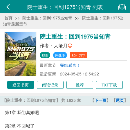
院士重生：回到1975当知青 列表
首页
>>
院士重生：回到1975当知青
>>
院士重生：回到1975当
知青最新章节
院士重生：回到1975当知青
作者：
大沧月
都市
连载中
804 万字
最新章节：
完结感言！
最后更新：2024-05-25 12:54:22
返回书页
阅读记录
推荐
TXT下载
【院士重生：回到1975当知青】 共 1625 章
【
下一页
】 【
尾页
】
第1章 我们离婚吧
第2章 不回城了