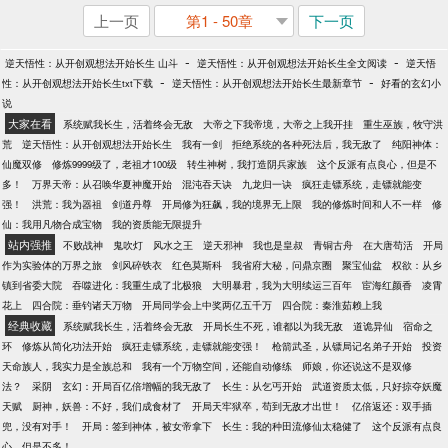
上一页
第1 - 50章
下一页
-
-
逆天悟性：从开创观想法开始长生 山斗
逆天悟性：从开创观想法开始长生全文阅读
逆天悟
-
-
性：从开创观想法开始长生txt下载
逆天悟性：从开创观想法开始长生最新章节
好看的玄幻小
说
大家在看
系统赋我长生，活着终会无敌
大帝之下我帝境，大帝之上我开挂
重生巫族，牧守洪
荒
逆天悟性：从开创观想法开始长生
我有一剑
拒绝系统的各种死法后，我无敌了
纯阳神体：
仙魔双修
修炼9999级了，老祖才100级
转生神树，我打造阴兵家族
这个反派有点良心，但是不
多！
万界天帝：从召唤华夏神魔开始
混沌吞天诀
九龙归一诀
疯狂走镖系统，走镖就能变
强！
洪荒：我为器祖
剑道丹尊
开局修为狂飙，我的境界无上限
我的修炼时间和人不一样
修
仙：我用凡物合成宝物
我的资质能无限提升
站内强推
不败战神
鬼吹灯
风水之王
逆天邪神
我也是皇叔
青铜古舟
在大唐苟活
开局
作为实验体的万界之旅
剑风碎铁衣
红色莫斯科
我省府大秘，问鼎京圈
聚宝仙盆
权欲：从乡
镇到省委大院
吞噬进化：我重生成了北极狼
大明暴君，我为大明续运三百年
宦海红颜香
凌霄
花上
四合院：垂钓诸天万物
开局同学会上中奖两亿五千万
四合院：秦淮茹赖上我
经典收藏
系统赋我长生，活着终会无敌
开局长生不死，谁都以为我无敌
道诡异仙
宿命之
环
修炼从简化功法开始
疯狂走镖系统，走镖就能变强！
枪箭武圣，从镖局记名弟子开始
投资
天命族人，我实力是全族总和
我有一个万物空间，还能自动修练
师娘，你还说这不是双修
法？
采阴
玄幻：开局百亿倍增幅的我无敌了
长生：从乞丐开始
武道资质太低，只好掠夺妖魔
天赋
厨神，妖兽：不好，我们成食材了
开局天牢狱卒，苟到无敌才出世！
亿倍返还：双手插
兜，没有对手！
开局：签到神体，被女帝拿下
长生：我的种田流修仙太稳健了
这个反派有点良
心，但是不多！