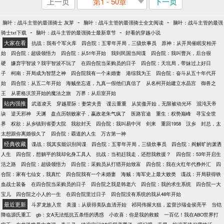
上一页
第1 - 50章
下一页
-
-
脑叶：战斗主管的最强骑士 灰芽
脑叶：战斗主管的最强骑士全文阅读
脑叶：战斗主管的最强
-
-
骑士txt下载
脑叶：战斗主管的最强骑士最新章节
好看的穿越小说
大家在看
抗战：我有个军火库
四合院：五零年开局，三级炊事员
原神：从开局催眠安柏开
始
四合院：超级领悟力
四合院：从51年开始
我到民国当间谍
四合院：我叫曹兴，后台很
硬
嫌弃宇智波？我宇智波不玩了
在四合院当采购员的日子
四合院：天坑局，带妹过上好日
子
柯南：开局成为智慧之神
四合院我有一个未婚妻
港综我为王
四合院：奋斗从五十年代开
始
四合院：从五二年开始
海贼坐忘道，九真一假他们真信了
从名柯开始建立水晶宫
御兽之
王
从霍格沃茨开始的魔法之旅
万界：从后室开始
站内强推
武道凌天
穿越星际：妻荣夫贵
谍云重重
从笑傲开始，无限被动光环
混沌天帝
诀
逆天邪神
天渊
盘点历朝败家子，嬴政老朱气疯了
医路官途
重生：权势巅峰
寻宝全世
界
权欲：从乡镇到省委大院
我欲封天
四合院：我叫易中河
剑来
重回1958
汉乡
封总，太
太想跟你离婚很久了
四合院：霸道的人生
万古第一神
经典收藏
谍战：我其实能识别间谍
四合院：五零年开局，三级炊事员
四合院：阎解旷的潇洒
人生
四合院，想躺平的我却化身工具人
抗战：当初赶我走，还想我救援？
四合院：53年开启生
活之路
四合院：超级领悟力
四合院：采购员从打猎开始致富
四合院：我在火红年代挣外汇
四
合院：家有七仙女，我真忙
四合院我有一个未婚妻
海贼：海军史上最大败类
谍战：开局获得铁
血战士装备
在四合院当采购员的日子
四合院之我是韩老六
四合院：我的求生系统
四合院一大
宝儿
四合院之小人的一生
在四合院里过日子
四合院没有系统的我从48年开始
最近更新
斗罗龙族入世
美漫：从获得美队血清开始
祁同伟握大狙，监督沙瑞金侯亮平
当铠
降临源氏重工
gb：女A无法抵抗五条悟的诱惑
小欢喜：你是我的救赎
一百亿！我在ABO世界打