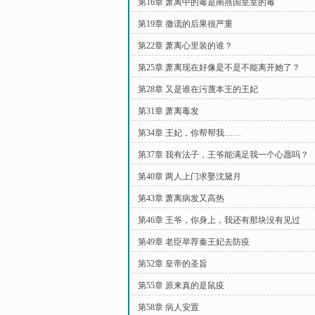
第16章 萧离中的毒是南燕国皇室的毒
第19章 撒谎的后果很严重
第22章 萧离心里装的谁？
第25章 萧离现在好像是不是不能离开她了？
第28章 又是谁在污蔑本王的王妃
第31章 萧离毒发
第34章 王妃，你帮帮我……
第37章 我有法子，王爷能满足我一个心愿吗？
第40章 两人上门求娶沈黛月
第43章 萧离病发又高热
第46章 王爷，你身上，我还有那块没有见过
第49章 老臣举荐秦王妃去防疫
第52章 皇帝的圣旨
第55章 原来真的是鼠疫
第58章 病人安置