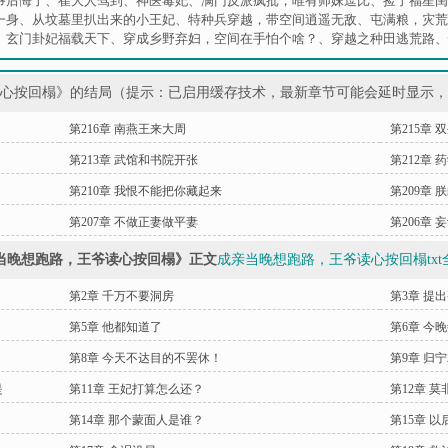
爷后悔了
、
崔大人驾到
、
神医毒妃
、
满门反派疯批，唯有师妹逗比
、
捡了福星闺
一身
、
从坟墓里扒出来的小王妃
、
特种兵穿越，带空间逍遥无敌
、
屯满粮，灾荒
、
玄门卦妃福载天下
、
穿成乡野弃妇，空间在手怕个啥？
、
穿越之种田逃荒路
、
读心按回榻》的结局（提示：已启用缓存技术，最新章节可能会延时显示
第216章 南燕王来大周
第215章 
第213章 武馆和书院开张
第212章 
第210章 我恨不能把你藏起来
第209章
第207章 不做正妻做平妻
第206章 
当晚想跑路，王爷读心按回榻》正文
成亲当晚想跑路，王爷读心按回榻txt
第2章 千万不要洞房
第3章 提
第5章 他都知道了
第6章 今
第8章 今天不达目的不罢休！
第9章 归
是
第11章 王妃打算怎么还？
第12章 
第14章 那个蒙面人是谁？
第15章 