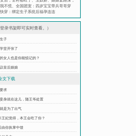
女后，全村都旺了
、
玉奴娇
、
娘娘套路深，
我不慌
、
全国团宠：四岁宝宝带兵哥哥穿
快穿：绑定生子系统后福孕连连
，登录书架即可实时查看。）
双生子
药学堂开张了
 朕的女人也是你能惦记的？
妄议皇后娘娘
全文下载
出要求
晚妾身就在这儿，随王爷处置
宁就是为了出气
莫非王妃觉得，本王会吃了你？
以后由你执掌中馈