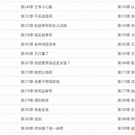
第149章 王爷小心眼
第150章 
第152章 不反就是死
第153章
第155章 给赵将军的女儿治病
第156章
第158章 搞定赵将军
第159章 
第161章 各种消息传来
第162章 
第164章 又打赢了
第165章 
第167章 你想要男孩还是女孩？
第168章
第170章 朕想让他死
第171章 
第173章 你要不帮我牵线
第174章
第176章 研究赵家军
第177章 
第179章 遇到刺杀
第180章 
第182章 准备反攻
第183章 
第185章 送别
第186章 
第188章 求你饶了他一命吧
第189章 