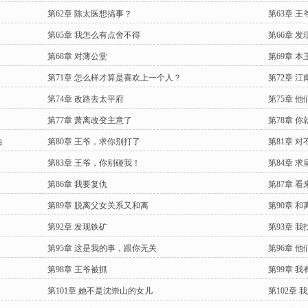
第62章 陈太医想搞事？
第63章 
第65章 我怎么有点舍不得
第66章 发
第68章 对薄公堂
第69章 
第71章 怎么样才算是喜欢上一个人？
第72章 
第74章 改路去太平府
第75章 
第77章 萧离改变主意了
第78章 
她
第80章 王爷，求你别打了
第81章 
第83章 王爷，你别碰我！
第84章 
第86章 我要复仇
第87章 
第89章 脱离父女关系又和离
第90章 
第92章 发现铁矿
第93章 
第95章 这是我的事，跟你无关
第96章 
第98章 王爷被抓
第99章 我
第101章 她不是沈崇山的女儿
第102章