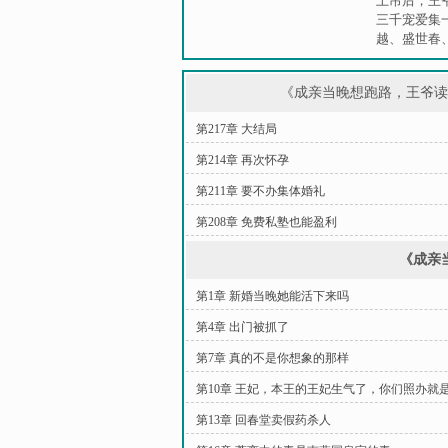
上吊后，王
三千宠爱集
越
、
盛世春
《成亲当晚想跑路，王爷
第217章 大结局
第214章 再次怀孕
第211章 要不办集体婚礼
第208章 免费私塾也能盈利
《成亲
第1章 新婚当晚她能活下来吗
第4章 出门被抓了
第7章 真的不是你想象的那样
第10章 王妃，本王的王妃生气了，你们照办就
第13章 回春堂卖假药杀人