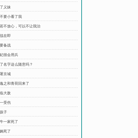
认了义妹
 你不要小看了我
 你若不放心，可以不让我治
大战在即
又要备战
王妃很会用兵
 取了名字这么随意吗？
部署京城
 沈逸之和青荷回来了
如临大敌
初一受伤
生孩子
阿牛一家死了
赵婉死了