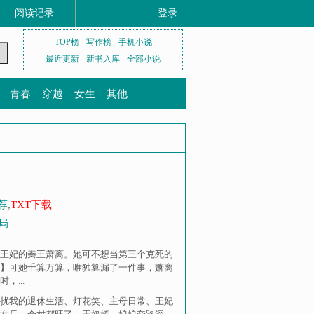
阅读记录
登录
TOP榜
写作榜
手机小说
最近更新
新书入库
全部小说
青春
穿越
女生
其他
荐
,
TXT下载
结局
王妃的秦王萧离。她可不想当第三个克死的
】可她千算万算，唯独算漏了一件事，萧离
...
扰我的退休生活
、
灯花笑
、
主母日常
、
王妃