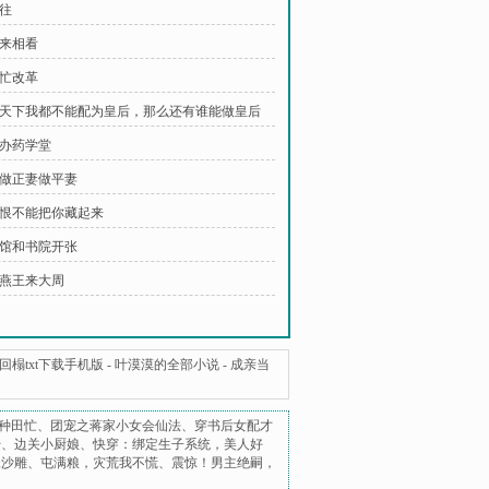
过往
我来相看
帮忙改革
 这天下我都不能配为皇后，那么还有谁能做皇后
创办药学堂
 不做正妻做平妻
 我恨不能把你藏起来
 武馆和书院开张
南燕王来大周
榻txt下载手机版
-
叶漠漠的全部小说
-
成亲当
种田忙
、
团宠之蒋家小女会仙法
、
穿书后女配才
始
、
边关小厨娘
、
快穿：绑定生子系统，美人好
妹沙雕
、
屯满粮，灾荒我不慌
、
震惊！男主绝嗣，