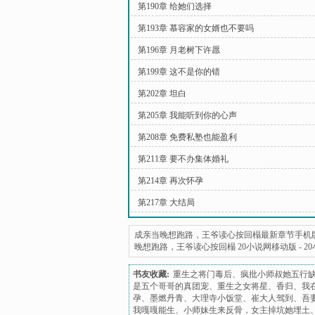
第190章 给她们选择
第193章 慕容家的女婿也不要吗
第196章 月老树下许愿
第199章 这不是你的错
第202章 坦白
第205章 我能听到你的心声
第208章 免费私塾也能盈利
第211章 要不办集体婚礼
第214章 再次怀孕
第217章 大结局
成亲当晚想跑路，王爷读心按回榻最新章节手机
晚想跑路，王爷读心按回榻 20小说网移动版
-
2
书友收藏:
重生之将门毒后
、
疯批小师叔她五行
是五个哥哥的真团宠
、
重生之女将星
、
香归
、
我
孕
、
墨燃丹青
、
大理寺小饭堂
、
崔大人驾到
、
吾
我嘎嘎能生
、
小师妹生来反骨，女主掉坑她埋土