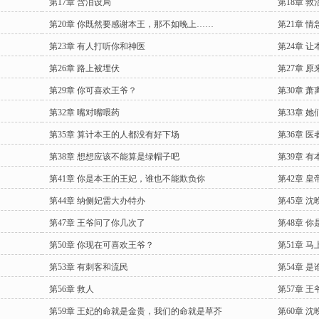
第17章 含泪设局
第18章 
第20章 你既然要感谢本王，那不如晚上……
第21章 
第23章 有人打听你和神医
第24章 
第26章 路上被埋伏
第27章 
第29章 你可喜欢王爷？
第30章 
第32章 嘴对嘴喂药
第33章 
第35章 算计本王的人都没有好下场
第36章 
第38章 想想应该不能算是绿帽子吧
第39章 
第41章 你是本王的王妃，谁也不能欺负你
第42章 
第44章 纳侧妃需大办特办
第45章 
第47章 王爷问了你几次了
第48章 
第50章 你现在可喜欢王爷？
第51章 
第53章 有刺客和流民
第54章 
第56章 救人
第57章 
第59章 王妃的命就是金贵，我们的命就是草芥
第60章 