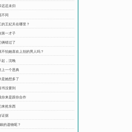
王爷迟迟未归
现不同
本王的王妃关在哪里？
江南第一才子
他们俩错过了
你就不怕她喜欢上别的男人吗？
对不起，沈晚
求皇上一个恩典
看来是她想多了
和离书没要到
我找你来是跟你合作
他们来抢东西
有证据
 我娘的遗物呢？