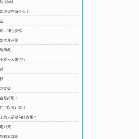
审理沈崇山
 你知道你在做什么？
开业
 沈晚，我心悦你
计划离开苏州
沈晚得救
 要不本王入赘也行
点兵
送行
八方支援
谁会是奸细？
 我们可以将计就计
 梁王的人是要勾结青州？
敲定对策
只想陪着沈晚