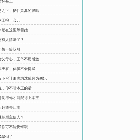
救治林县主
情急之下，护住萧离的眼睛
让本王抱一会儿
原来是在这里等着她
萧离有人情味了？
她们想一箭双雕
医者父母心，王爷不用感激
有本王在，你爹不会得逞
皇帝下旨让萧离纳沈黛月为侧妃
沈晚，你不听本王的话
你是觉得你才能配得上本王
马上赶路去江南
是谁幕后主使人？
王爷你可不能反悔哦
沈晚晕倒了