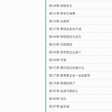
第148章 你恨本王
第151章 帮本王做事
第154章 去南州
第157章 事情未必办不成
第160章 帮我管好大后方
第163章 天助我也
第166章 皇帝想怎么谈？
第169章 开课
第172章 萧衍还让你做什么
第175章 萧离要去会一会赵家军
第178章 寒霜拒绝了
第181章 这道可疑的人
第184章 过往
第187章 破京城