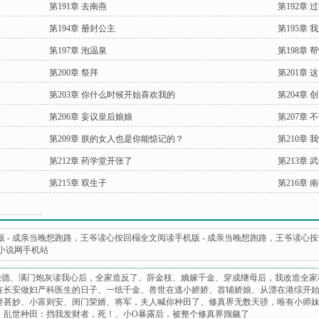
第191章 去南燕
第192章 
第194章 册封公主
第195章 
第197章 泡温泉
第198章 
第200章 祭拜
第201章
第203章 你什么时候开始喜欢我的
第204章 
第206章 妄议皇后娘娘
第207章
第209章 朕的女人也是你能惦记的？
第210章
第212章 药学堂开张了
第213章
第215章 双生子
第216章 
版
-
成亲当晚想跑路，王爷读心按回榻全文阅读手机版
-
成亲当晚想跑路，王爷读心按回
0小说网手机站
缺德
、
满门炮灰读我心后，全家造反了
、
辞金枝
、
嫡嫁千金
、
穿成继母后，我改造全家
在长安做妇产科医生的日子
、
一纸千金
、
兽世在逃小娇娇
、
首辅娇娘
、
从漂在港综开
妻甚妙
、
小富则安
、
闺门荣婿
、
将军，夫人喊你种田了
、
修真界无数天骄，唯有小师
、
乱世种田：挡我发财者，死！
、
小O暴露后，被整个修真界觊觎了