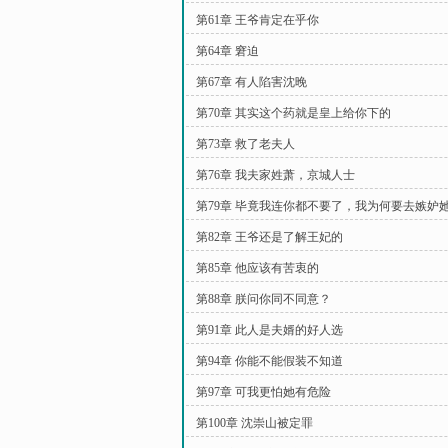
第61章 王爷肯定在乎你
第64章 窘迫
第67章 有人陷害沈晚
第70章 其实这个药就是皇上给你下的
第73章 救了老夫人
第76章 我夫家姓萧，京城人士
第79章 毕竟我连你都不要了，我为何要去嫉妒
第82章 王爷还是了解王妃的
第85章 他应该有苦衷的
第88章 朕问你同不同意？
第91章 此人是夫婿的好人选
第94章 你能不能假装不知道
第97章 可我更怕她有危险
第100章 沈崇山被定罪