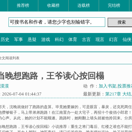
推荐榜
收藏榜
连载榜
完结榜
历史
军事
悬疑
游戏
科幻
体育
古言
现言
幻言
仙侠
全文阅读列表
当晚想跑路，王爷读心按回榻
漠漠
动 作：
加入书架
,
投票推
26-07-04 01:44:37
最新更新：
第217章 大
那天，沈晚就做好了跑路的盘算。毕竟她要嫁的，可是眼盲，暴戾，还克死两任
她攒够银子，马上带弟弟跑路！在江南置办一处大宅子，再招十个俊俏小郎君！
的心声。从此，她的计划不能顺遂。跑路时，她刚翻上墙头就被他拎回来。分房时，
当晚想跑路，王爷读心按回榻》小说推荐：
重生之将门毒后
、
红楼之谁也不能打