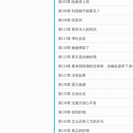
第103章 给娘亲上坟
第106章 到底能不能看见？
第109章 回苏州
第112章 慕容夫人的到访
第115章 孕吐反应
第118章 她被绑架了
第121章 那天是你撩的我
第124章 看来我猜测的没有错，你确实是怀了身
第127章 没有如果
第130章 梁王偷袭
第133章 主动出击
第136章 沈黛月居心不良
第139章 抓到奸细
第142章 怎么还有三万的兵马
第145章 真正的奸细