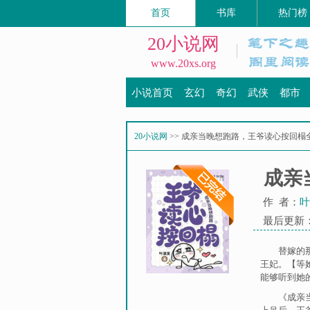
首页
书库
热门榜
20小说网
www.20xs.org
小说首页
玄幻
奇幻
武侠
都市
20小说网
>> 成亲当晚想跑路，王爷读心按回榻
成亲
作 者：
叶
最后更新：20
替嫁的
王妃。【等
能够听到她
《成亲