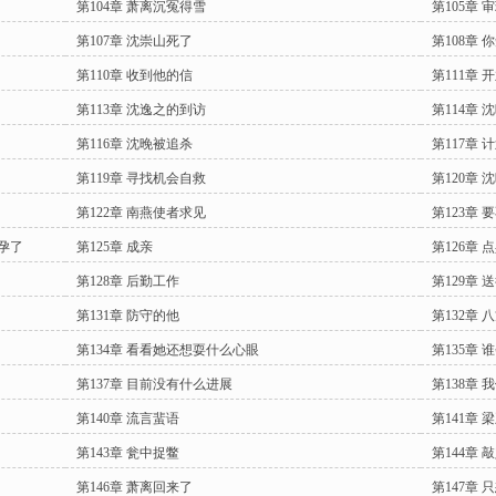
第104章 萧离沉冤得雪
第105章 
第107章 沈崇山死了
第108章
第110章 收到他的信
第111章 
第113章 沈逸之的到访
第114章
第116章 沈晚被追杀
第117章 
第119章 寻找机会自救
第120章 
第122章 南燕使者求见
第123章
孕了
第125章 成亲
第126章 
第128章 后勤工作
第129章 
第131章 防守的他
第132章 
第134章 看看她还想耍什么心眼
第135章 
第137章 目前没有什么进展
第138章
第140章 流言蜚语
第141章
第143章 瓮中捉鳖
第144章 
第146章 萧离回来了
第147章 