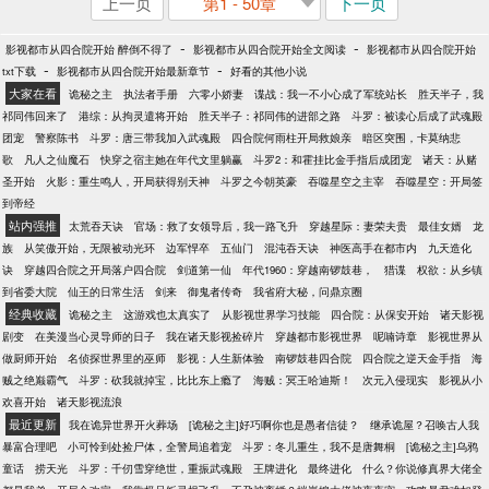
上一页
第1 - 50章
下一页
-
-
影视都市从四合院开始 醉倒不得了
影视都市从四合院开始全文阅读
影视都市从四合院开始
-
-
txt下载
影视都市从四合院开始最新章节
好看的其他小说
大家在看
诡秘之主
执法者手册
六零小娇妻
谍战：我一不小心成了军统站长
胜天半子，我
祁同伟回来了
港综：从拘灵遣将开始
胜天半子：祁同伟的进部之路
斗罗：被读心后成了武魂殿
团宠
警察陈书
斗罗：唐三带我加入武魂殿
四合院何雨柱开局救娘亲
暗区突围，卡莫纳悲
歌
凡人之仙魔石
快穿之宿主她在年代文里躺赢
斗罗2：和霍挂比金手指后成团宠
诸天：从赌
圣开始
火影：重生鸣人，开局获得别天神
斗罗之今朝英豪
吞噬星空之主宰
吞噬星空：开局签
到帝经
站内强推
太荒吞天诀
官场：救了女领导后，我一路飞升
穿越星际：妻荣夫贵
最佳女婿
龙
族
从笑傲开始，无限被动光环
边军悍卒
五仙门
混沌吞天诀
神医高手在都市内
九天造化
诀
穿越四合院之开局落户四合院
剑道第一仙
年代1960：穿越南锣鼓巷，
猎谍
权欲：从乡镇
到省委大院
仙王的日常生活
剑来
御鬼者传奇
我省府大秘，问鼎京圈
经典收藏
诡秘之主
这游戏也太真实了
从影视世界学习技能
四合院：从保安开始
诸天影视
剧变
在美漫当心灵导师的日子
我在诸天影视捡碎片
穿越都市影视世界
呢喃诗章
影视世界从
做厨师开始
名侦探世界里的巫师
影视：人生新体验
南锣鼓巷四合院
四合院之逆天金手指
海
贼之绝巅霸气
斗罗：砍我就掉宝，比比东上瘾了
海贼：冥王哈迪斯！
次元入侵现实
影视从小
欢喜开始
诸天影视流浪
最近更新
我在诡异世界开火葬场
[诡秘之主]好巧啊你也是愚者信徒？
继承诡屋？召唤古人我
暴富合理吧
小可怜到处捡尸体，全警局追着宠
斗罗：冬儿重生，我不是唐舞桐
[诡秘之主]乌鸦
童话
捞天光
斗罗：千仞雪穿绝世，重振武魂殿
王牌进化
最终进化
什么？你说修真界大佬全