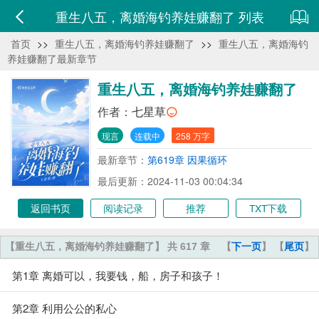
重生八五，离婚海钓养娃赚翻了 列表
首页
>>
重生八五，离婚海钓养娃赚翻了
>>
重生八五，离婚海钓
养娃赚翻了最新章节
重生八五，离婚海钓养娃赚翻了
作者：
七星草
现言
连载中
258 万字
最新章节：
第619章 因果循环
最后更新：2024-11-03 00:04:34
返回书页
阅读记录
推荐
TXT下载
【重生八五，离婚海钓养娃赚翻了】 共 617 章
【
下一页
】 【
尾页
】
第1章 离婚可以，我要钱，船，房子和孩子！
第2章 利用公公的私心