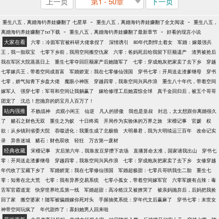
上一页
第1 - 50章
下一页
-
-
重生八五，离婚海钓养娃赚翻了 七星草
重生八五，离婚海钓养娃赚翻了全文阅读
重生八五，
-
-
离婚海钓养娃赚翻了txt下载
重生八五，离婚海钓养娃赚翻了最新章节
好看的现言小说
大家在看
六零：冷面军官被科研大佬拿捏了
深情诱引
80年代剽悍土着女
军婚：嫁最强兵
王，我一胎双宝
七零下乡前，我用空间搬空仇家
六零：爸妈死后给我留下巨额遗产
渣男被抢后
我在军区大院蒸蒸日上
重生七零夺回巨额家产后她随军了
七零：穿成炮灰把家卖了去下乡
穿越
七零嫁兵王，带着空间成首富
军婚娇宠：我在七零修仙强国
穿书七零：开局送走渣爹继母
穿书
七零，娇气知青下乡盘大佬
魔眼小神医
穿越四零，我靠空间兴风作浪
重生八十年代，带着空间
嫁军人
强穿七零：军哥和空间让我躺赢了
嫁给修理工后她震惊全球
真千金回归后，被五个哥哥
团宠了
沈总！您抛弃的奶宝月入百万了！
站内强推
不败战神
贞观小闲王
仙逆
凡人的骄傲
我也是皇叔
封总，太太想跟你离婚很久
了
赌石之财色无双
重生之为蚁
十日终焉
开局作为实验体的万界之旅
宋檀记事
官媛
权
欲：从乡镇到省委大院
吞噬进化：我重生成了北极狼
大明暴君，我为大明续运三百年
改命记实
录
异兽迷城
赌石：财色双收
轻狂
万古第一废材
经典收藏
宋檀记事
灾后第六年，我靠发豆芽攒下农场
直播算命太准，国家请我出山
穿书七
零：开局送走渣爹继母
穿越四零，我靠空间兴风作浪
七零：穿成炮灰把家卖了去下乡
女修穿越
年代收了宝藏下乡了
军婚娇宠：我在七零修仙强国
军婚超极甜：七零兵哥哄我生二胎
重生七
零：知青在北大荒
七零：我有异界交易系统
七零小孤女，带着空间嫁军官
六零军嫂有点辣：毒
舌军官霸道宠
快穿世界吃瓜第一线
军婚超甜：高冷糙汉又被撩哭了
被亲妈抛弃后，后妈把我捡
回了家
搬空婆家！随军被骗婚嫁你死对头
手握抽奖系统：穿年代文后赢麻了
穿书七零：末世女
神带空间玩疯了
年代甜炸了：寡妇她男人回来啦