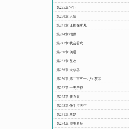
第235章 审问
第238章 人情
第241章 证据在哪儿
第244章 招供
第247章 我会看病
第250章 偶遇
第253章 甚欢
第256章 大杀器
第259章 第二百五十九张 茯苓
第262章 一无所获
第265章 新衣裳
第268章 伸手搭天空
第271章 羊奶
第274章 照书看病