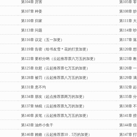
第104章 厉害
第105章 
第107章 种姜
第108章 
第110章 归家
第111章 
第113章 问题
第114章 
第116章 议定（五一加更）
第117章
第119章 告密（给书友雪＊花的打赏加更）
第120章
第122章 要积分哟（云起推荐票六万五的加更）
第123章
第125章 欣慰（云起推荐票七万五的加更）
第126章
第128章 被罚（云起推荐票八万五的加更）
第129章
第131章 患不均
第132章
第134章 朋友（起点推荐票两万的加更）
第135章
第137章 纳税（云起推荐票九万的加更）
第138章
第140章 炭笔（云起推荐票九万五的加更）
第141章
第143章 油炸小鱼干
第144章 信
第146章 贿赂（云起推荐票10．5万的加更）
第147章 