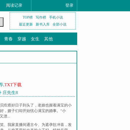
阅读记录
登录
TOP榜
写作榜
手机小说
最近更新
新书入库
全部小说
青春
穿越
女生
其他
荐
,
TXT下载
外 庄先生8
贝疙瘩好日子到头了，老娘也握着满宝的小
好，嫂子们却开始忧心满宝的婚事。“小
...
笑
、
我家直播间通古今
、
为遮孕肚冲喜，发