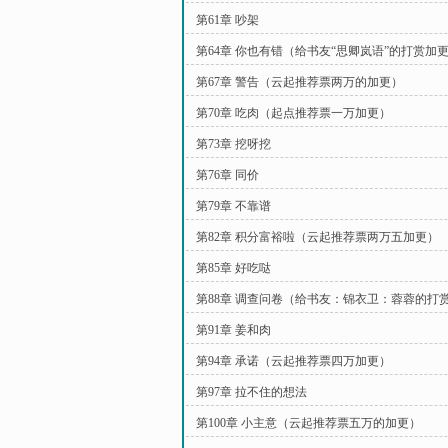
第61章 吵架
第64章 你也有错（给书友“思卿岚语”的打赏加
第67章 警告（云起推荐票两万的加更）
第70章 吃肉（起点推荐票一万加更）
第73章 挖呀挖
第76章 同价
第79章 不靠谱
第82章 积分富裕啦（云起推荐票两万五加更）
第85章 好吃哒
第88章 调查问卷（给书友：锦衣卫：蓉蓉的打
第91章 姜和肉
第94章 承诺（云起推荐票四万加更）
第97章 拉不住的想法
第100章 小主意（云起推荐票五万的加更）