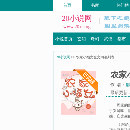
首页
书库
热门榜
20小说网
www.20xs.org
小说首页
玄幻
奇幻
武侠
都市
20小说网
>> 农家小福女全文阅读列表
农家
作 者：
郁
最后更新：20
周家的
手哭唧唧。
姑，庄先生
《农家