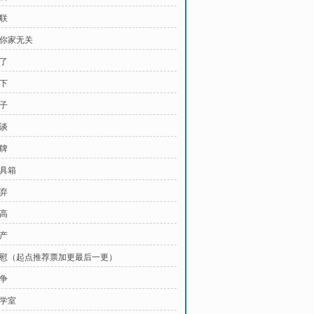
关联
和你家无关
为了
留下
折子
相谈
底牌
工具箱
嫌弃
价高
难产
 劝慰（起点推荐票加更最后一更）
纷争
教学室