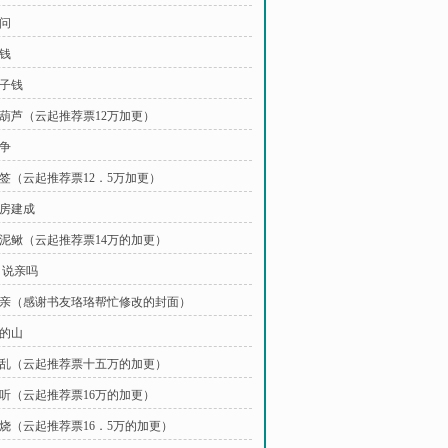
询问
钱钱
份子钱
 糖葫芦（云起推荐票12万加更）
竞争
 抽签（云起推荐票12．5万加更）
新房建成
 捉泥鳅（云起推荐票14万的加更）
嘿 说亲吗
 相亲（感谢书友珞珞帮忙修改的封面）
我的山
 慌乱（云起推荐票十五万的加更）
 偷听（云起推荐票16万的加更）
 退烧（云起推荐票16．5万的加更）