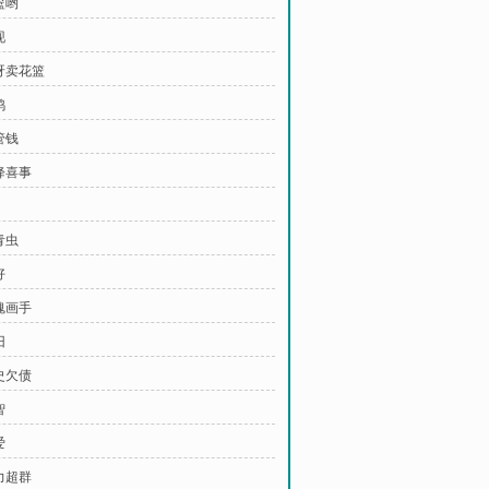
篮哟
现
卖呀卖花篮
鸡
管钱
降喜事
青虫
好
魂画手
旧
史欠债
智
爱
力超群