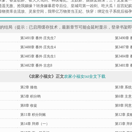
亲爹
、
春棠欲醉
、
崔大人驾到
、
神医毒妃
、
玉奴娇
、
娘娘套路深，三千宠爱集一
逍遥无敌
、
抢我姻缘？转身嫁暴君夺后位
、
皇城司第一凶剑
、
吃大瓜！后宫妃嫔
着物资库去流放
、
灵泉空间，我带亿万物资当王妃
、
快穿：绑定生子系统后福孕
》的结局（提示：已启用缓存技术，最新章节可能会延时显示，登录书架
第3491章 番外 庄先生7
第3490章
第3488章 番外 庄先生4
第3487章
第3485章 番外 庄先生1
第3484章 
第3482章 番外 古忠8
第3481章 
《农家小福女》正文
农家小福女txt全文下载
第2章 揍他
第3章 系统
第5章 积分哟
第6章 主意
第8章 收徒
第9章 同意
第11章 积分到账
第12章 卖
第14章 拜师（一）
第15章 