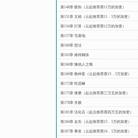
第148章 眼热（云起推荐票11万的加更）
第151章 文稿（云起推荐票11．5万的加更）
第154章 打算（云起推荐票12万的加更）
第157章 宅基地
第160章 想法
第163章 难得糊涂
第166章 慷他人之慨
第169章 教种姜（云起推荐票13．5万加更）
第172章 吃泥鳅
第175章 琢磨（起点推荐票三万五的加更）
第178章 失败
第181章 活化石（起点推荐票四万五的加更）
第184章 走失（云起推荐票15．5万的加更）
第187章 事发（云起推荐票16．5万的加更）