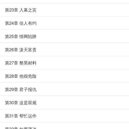
第23章 入幕之宾
第24章 佳人有约
第25章 情网陷阱
第26章 泼天富贵
第27章 整黑材料
第28章 他很危险
第29章 君子报仇
第30章 这是双规
第31章 帮忙运作
第32章 如履薄冰