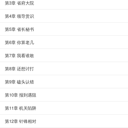
第3章 省府大院
第4章 领导赏识
第5章 省长秘书
第6章 你算老几
第7章 我看谁敢
第8章 还想讨打
第9章 磕头认错
第10章 报到遇阻
第11章 机关陷阱
第12章 针锋相对