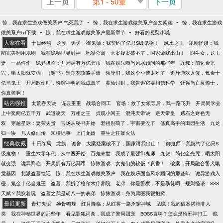
上一页
第1 - 50章
下一页
-
-
惊，我在求生游戏做关系户 气死我了
惊，我在求生游戏做关系户全文阅读
惊，我在求生游戏
-
-
做关系户txt下载
惊，我在求生游戏做关系户最新章节
好看的悬疑小说
大家在看
十日终焉
龙族
诡舍
御鬼师：我契约了亿只S级鬼物！
风水之王
规则怪谈：我
能完美利用规则
我在诡秘世界封神
地狱公寓
大案疑案破不了，国家请我出山！
阴生女，龙王
妻
一品仵作
诡异降临：开局拥有万亿冥币
我在娱乐圈当风水顾问的那些年
九叔：简化金光
咒，晒太阳就变强
（穿书）黑莲花攻略手册
领导们，我这个小警太难了
诡异游戏入侵，氪金十
亿当鬼王
开局欺诈师，扮演神明的我成真了
黄仙讨封，我告诉它要相信科学
让你当亡灵骑士，
你真骑啊！
站内强推
太荒吞天诀
谍云重重
战场合同工
官场：救了女领导后，我一路飞升
开局同学会
上中奖两亿五千万
武道凌天
万相之王
贞观小闲王
混沌天帝诀
逆天帝皇
赌石之财色无
双
穿越星际：妻荣夫贵
官场从秘书开始
老祖别苟了，宇宙要没了
修真高手的田园生活
九龙
归一诀
凡人修仙传
宋檀记事
上门龙婿
重生之狂暴火法
经典收藏
十日终焉
龙族
诡舍
大案疑案破不了，国家请我出山！
御鬼师：我契约了亿只S
级鬼物！
重生六零年代，从中医开始
百鬼末世：我成了最强御鬼师
九叔：简化金光咒，晒太阳
就变强
诡异降临：开局拥有万亿冥币
惊悚游戏：女鬼们的软饭？真香！
破案：开局融合警犬嗅
觉基因
北派盗墓笔记
惊，我在求生游戏做关系户
我在娱乐圈当风水顾问的那些年
诡异游戏入
侵，氪金十亿当鬼王
盗墓：我拆了格尔木疗养院
老弟，你是警察，不是暴徒啊
规则怪谈：SSS
天赋？我换着玩
盗墓之我是胡八一的表弟
惊悚游戏：身为庸医我很抱歉
最近更新
青灯鬼语
殓骨鸣规
红月降临：从红雾一路杀穿神域
见诡！我的破案搭档非人
类
我在神秘世界的那些年
看见罪犯词条，我成了警局团宠
BOSS直聘？怎么是给邪神打工
诡