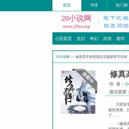
首页
书库
热门榜
20小说网
www.20xs.org
小说首页
玄幻
奇幻
武侠
都市
20小说网
>> 修真高手的田园生活最新章节列表
修真
作 者：
小
最后更新：20
只想安
面前晃悠，
了。...
《修真