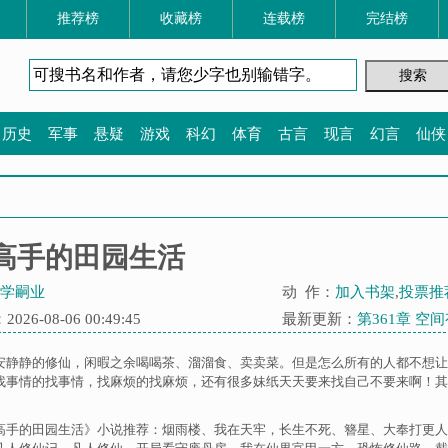
推荐榜
收藏榜
连载榜
完结榜
历史
军事
悬疑
游戏
科幻
体育
古言
现言
幻言
仙侠
高手的田园生活
学嗣业
动 作：
加入书架
,
投票推
26-08-06 00:49:45
最新更新：
第361章 空
安静静的修仙，闲暇之余喝喝茶、溜溜食、卖卖菜。但是怎么所有的人都不想让
找事情的找事情，找麻烦的找麻烦，还有很多妹纸天天要来找自己不要来啊！其
高手的田园生活》小说推荐：
烟雨楼
、
我在天牢，长生不死
、
簪星
、
大奉打更人