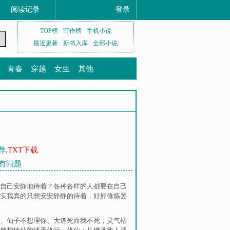
阅读记录
登录
TOP榜
写作榜
手机小说
最近更新
新书入库
全部小说
青春
穿越
女生
其他
荐
,
TXT下载
间有问题
自己安静地待着？各种各样的人都要在自己
实我真的只想安安静静的待着，好好修炼罢
、
仙子不想理你
、
大道死而我不死，灵气枯