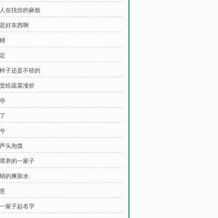
 有人在找你的麻烦
钱是好东西啊
锦鲤
决定
 装样子还是不错的
 自觉给蔬菜涨价
抢夺
放了
何兮
葫芦头泡馍
 求喂养的一家子
热销的爽肤水
拳意
 给一家子起名字