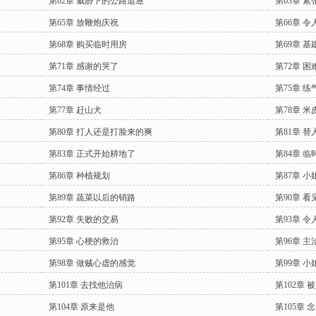
第62章 威胁下的公路追逐
第63章 
第65章 放鞭炮庆祝
第66章 
第68章 购买临时用房
第69章 基
第71章 感谢的哭了
第72章 
第74章 事情经过
第75章 练
第77章 赶山犬
第78章 
第80章 打人还是打脸来的爽
第81章 替
第83章 正式开始耕地了
第84章 
第86章 种植规划
第87章 
第89章 蔬菜以后的销路
第90章 看
第92章 失败的交易
第93章 
第95章 心梗的救治
第96章 
第98章 做贼心虚的感觉
第99章 
第101章 去找他治病
第102章 
第104章 原来是他
第105章 