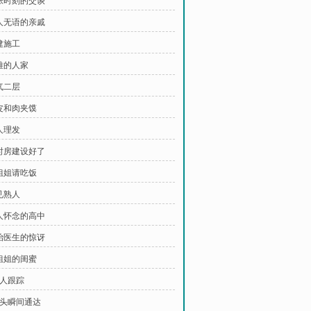
紧张时刻的交谈
令人无语的亲戚
建施工
困难的人家
气二层
米皮和肉夹馍
人理发
临时房建设好了
小姐姐请吃饭
见熟人
令人怀念的高中
主治医生的惊讶
小姐姐的闺蜜
被人跟踪
念头瞬间通达