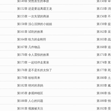
第149章 突然发生的事故
第150章
第152章 还是要远离霸王龙
第153章
第155章 一次失望的商谈
第156章
第158章 没心没肺的小姐姐
第159章 
第161章 试吃的效果
第162章 
第164章 给力的金刚符
第165章 
第167章 几件物品
第168章 
第170章 令人震惊的效果
第171章 
第173章 一起结伴走黄泉
第174章 
第176章 是不是长的太快了
第177章 
第179章 纷纷而来
第180章 
第182章 绝对的亲妈
第183章 
第185章 参观种植区
第186章
第188章 人心的问题
第189章
第191章 视频被关注
第192章 