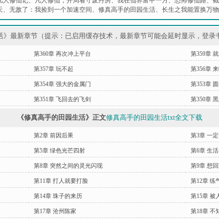
凡人修仙记
、
凡人修仙，开局看守废丹房
、
我在仙界富甲一方
、
恐怖修仙路
、
截
天
、
无敌了：我捡到一个加速空间
、
修真高手的田园生活
、
长生之我能置换万物
活》最新章节（提示：已启用缓存技术，最新章节可能会延时显示，登录
第360章 再次冲上平台
第359章
第357章 玩不起
第356章
第354章 强大的金属门
第353章
第351章 飞回去的飞剑
第350章 
《修真高手的田园生活》正文
修真高手的田园生活txt全文下载
第2章 前因后果
第3章 一
第5章 绿色光芒四射
第6章 生
第8章 突然之间的灵光闪现
第9章 想
第11章 打人就要打脸
第12章 练
第14章 珠子的来历
第15章 
第17章 沧州陈家
第18章 