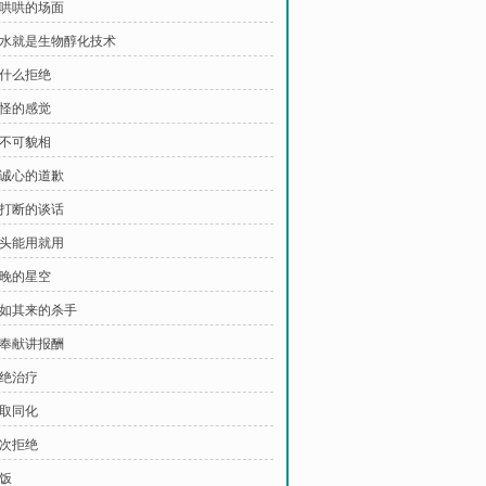
乱哄哄的场面
 加水就是生物醇化技术
为什么拒绝
奇怪的感觉
人不可貌相
不诚心的道歉
被打断的谈话
名头能用就用
夜晚的星空
 突如其来的杀手
谈奉献讲报酬
拒绝治疗
吸取同化
再次拒绝
做饭