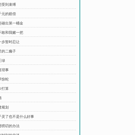
不想受到束缚
一千元的赔偿
碰瓷碰出第一桶金
敢不敢和我赌一把
退一步暂时忍让
村里的二癞子
王绿
庭琐事
草惊蛇
步打算
酒
建规划
鼻子灵了也不是什么好事
躲避唠叨的办法