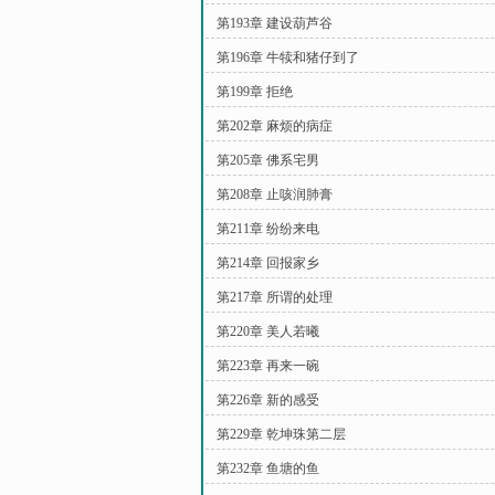
第193章 建设葫芦谷
第196章 牛犊和猪仔到了
第199章 拒绝
第202章 麻烦的病症
第205章 佛系宅男
第208章 止咳润肺膏
第211章 纷纷来电
第214章 回报家乡
第217章 所谓的处理
第220章 美人若曦
第223章 再来一碗
第226章 新的感受
第229章 乾坤珠第二层
第232章 鱼塘的鱼