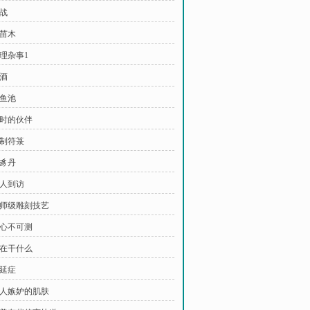
对战
买苗木
处理杂事1
药酒
挖鱼池
儿时的伙伴
绘制符箓
引豸丹
有人到访
 大师级雕刻技艺
人心不可测
你在干什么
拖延症
 让人嫉妒的肌肤