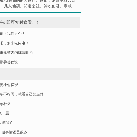
教扫地仙的诸天修行
、
修仙：从继承敌人遗
、
凡人仙葫
、
符道之祖
、
神农仙君
、
帝域
书架即可实时查看。）
 就剩下我们五个人
 来吧，多来电闪电！
 圆形建筑内的阵法阻挡
黑影异兽伏诛
定要小心保密
活各不相同，就看自己的选择
回家种菜
气一层
被人跟踪了
不知道事情还是很多