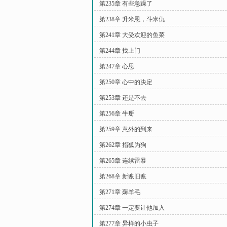
第235章 有些急躁了
第238章 升米恩，斗米仇
第241章 大受欢迎的鱼菜
第244章 找上门
第247章 心思
第250章 心中的决定
第253章 还是不去
第256章 牛掰
第259章 意外的到来
第262章 指狐为狗
第265章 连续雷暴
第268章 新账旧账
第271章 薅羊毛
第274章 一定要让他加入
第277章 异样的小虫子