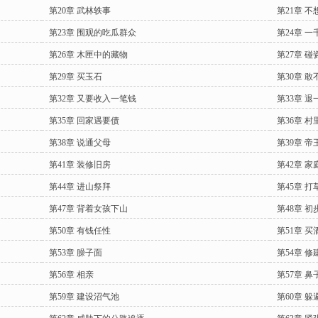
第20章 武林轶事
第21章 
第23章 围观的吃瓜群众
第24章 
第26章 木匣中的藏物
第27章 
第29章 买玉石
第30章 
第32章 又要收入一笔钱
第33章 
第35章 回家遇要债
第36章 
第38章 说通父母
第39章 帝
第41章 装修旧房
第42章 家
第44章 进山祭拜
第45章 打
第47章 背着女孩下山
第48章 初
第50章 有钱任性
第51章 买
第53章 臊子面
第54章 修
第56章 相亲
第57章 
第59章 建设沼气池
第60章 