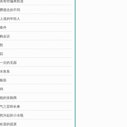
 审美有些偏离轨道
 消费观念的不同
 不上道的年轻人
提条件
采购会议
战胜
追踪
再一次的见面
浆水鱼鱼
死板筋
土鸡
尴尬的采购商
 练气三层和长拳
 悄然兴起的小水瓶
受欢迎的蔬菜