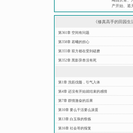
竭我长青
、
产开始
、
遮
《修真高手的田园生
第361章 空间有问题
第358章 若曦的担心
第355章 双方都在受到磋磨
第352章 黑影异兽没有死
第1章 洗筋伐髓，引气入体
第4章 还没有开始就结束的感情
第7章 群情激奋的后果
第10章 要么干活要么滚蛋
第13章 白玉珠的祭炼
第16章 社会哥的报复