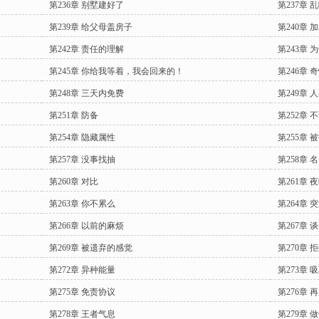
第236章 别墅建好了
第237章 
第239章 给父母盖房子
第240章
第242章 责任的理解
第243章 
第245章 你给我等着，我会回来的！
第246章 
第248章 三天内免费
第249章 
第251章 防备
第252章 
第254章 隐藏属性
第255章 
第257章 没事找抽
第258章 
第260章 对比
第261章 
第263章 你不累么
第264章
第266章 以前的麻烦
第267章 
第269章 被遗弃的感觉
第270章 
第272章 异种能量
第273章 
第275章 免责协议
第276章 
第278章 王者气息
第279章 