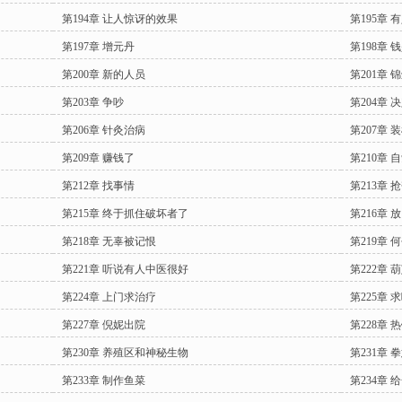
第194章 让人惊讶的效果
第195章
第197章 增元丹
第198章 
第200章 新的人员
第201章 
第203章 争吵
第204章 
第206章 针灸治病
第207章
第209章 赚钱了
第210章
第212章 找事情
第213章 
第215章 终于抓住破坏者了
第216章 
第218章 无辜被记恨
第219章 
第221章 听说有人中医很好
第222章 
第224章 上门求治疗
第225章
第227章 倪妮出院
第228章 
第230章 养殖区和神秘生物
第231章 
第233章 制作鱼菜
第234章