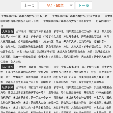
上一页
第1 - 50章
下一页
-
-
末世降临我疯狂薅羊毛囤货百万吨 乌八木
末世降临我疯狂薅羊毛囤货百万吨全文阅读
末世降
-
-
临我疯狂薅羊毛囤货百万吨txt下载
末世降临我疯狂薅羊毛囤货百万吨最新章节
好看的科幻小
说
大家在看
全球冰封：我打造了末日安全屋
极寒末世：我用聚宝盆囤亿万物资
末世：我只想给
全世界女神一个家
末世：多子多福，打造了个女儿国
末世万物进化：开局豢养数万猛虎
末日：
大家死里逃生，你却搂着美女睡觉？
第九特区
系统：开局零天赋，但我苟得住
怪谈收容中
心
全球末世：我狂囤物资打造安全屋
我自地狱归来
末世：复兴人类？多子多福自己生
快穿之
位面养成记2
末世：美女大厦，我觉醒多子多福
末世大佬在星际里当咸鱼
末日：我只是想复兴
人类而已
我有一个经验值面板
全球冰封：末世重生，我疯狂囤物资
天灾末日：我带家人狂揽千
亿物资
美人为馅
站内强推
不败战神
鬼吹灯
贞观小闲王
仙逆
官场从秘书开始
赌石之财色无双
重生之为
蚁
开局作为实验体的万界之旅
宋檀记事
末世囤百万物资后，白眼狼悔哭了
汉乡
重生60带空
间
师刀
雪鹰领主
宦海红颜香
全球冰封：我打造了末日安全屋
抗美援朝开局加入顶尖王牌
军
穿越四合院之开局落户四合院
吞噬星空：开局签到帝经
1952，我带全家搬入南锣鼓巷
经典收藏
全球冰封：我打造了末日安全屋
极寒末世：我用聚宝盆囤亿万物资
我在星际重着山
海经
用废土世界的东西赚钱不过分吧？
星际领主：召个魅魔当秘书官
开维修店，咋来的都是校
花机甲师
末世多子多福，我一天捡一个女神
我物资多，末世多几个女神合理吧
末世天灾：囤积
女神空间百亿物资
末世：我能看见血条，杀怪掉宝
四合院之带着超市降临
让你造星舰，这舰娘
哪来的？
末世：复兴人类？多子多福自己生
末世多子多福，从美艳老板娘开始
末世游戏，全民
只有我能氪金
最终神职
捡到一个末世世界
末世：尸王崛起，从奴役校花开始
末世第一天，已