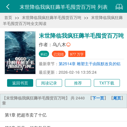
末世降临我疯狂薅羊毛囤货百万吨 列表
首页
>>
末世降临我疯狂薅羊毛囤货百万吨
>>
末世降临我疯狂薅
羊毛囤货百万吨全文阅读
末世降临我疯狂薅羊毛囤货百万吨
作者：
乌八木
科幻
已完结
977 万字
最新章节：
第2514章 雕塑主干由陈默改良的铝
箔纸浆材料构成
最后更新：2026-02-16 13:35:24
返回书页
阅读记录
推荐
TXT下载
【末世降临我疯狂薅羊毛囤货百万吨】 共 2440
【
下一页
】 【
尾页
】
章
第1章 把超市卖了十亿