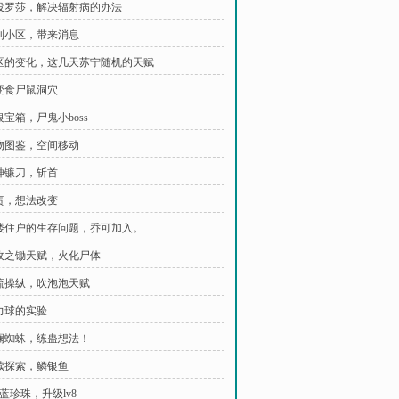
奴役罗莎，解决辐射病的办法
回到小区，带来消息
小区的变化，这几天苏宁随机的天赋
畸变食尸鼠洞穴
银宝箱，尸鬼小boss
植物图鉴，空间移动
死神镰刀，斩首
职责，想法改变
号楼住户的生存问题，乔可加入。
丰收之锄天赋，火化尸体
电流操纵，吹泡泡天赋
魔力球的实验
斑斓蜘蛛，练蛊想法！
继续探索，鳞银鱼
宝蓝珍珠，升级lv8