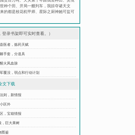
囤货百万吨
、
天灾第十年跟我去种田
、
灵境
世种个田
、
开局一艘列车，我掠夺诸天文
来的都是校花机甲师
、
星际之厨神她可盐可
，登录书架即可实时查看。）
 悬壶医者，炼药天赋
 荆棘手套，分道具
觉醒火凤血脉
 全军覆没，弱点和行动计划
全文下载
林法则，新情报
索小区外
小区，宝箱情报
升级，巨大果树
物图鉴