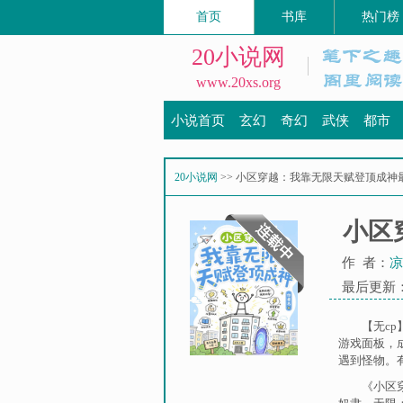
首页
书库
热门榜
20小说网
www.20xs.org
小说首页
玄幻
奇幻
武侠
都市
20小说网
>> 小区穿越：我靠无限天赋登顶成神
小区
作 者：
凉
最后更新：20
【无c
游戏面板，
遇到怪物。有
《小区