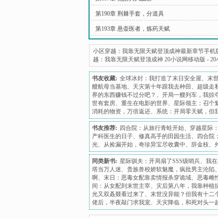
第190章 荆棘手套，分道具
第193章 悬壶医者，炼药天赋
小区穿越：我靠无限天赋登顶成神最新章节手机
越：我靠无限天赋登顶成神 20小说网移动版
-
2
书友收藏:
全球冰封：我打造了末日安全屋
、
末
艘航母当基地
、
天灾第十年跟我去种田
、
超级走
界的东西赚钱不过分吧？
、
开局一艘列车，我掠
世有套房
、
重生在电影的世界
、
星际领主：召个
消耗的物资，万倍返还
、
系统：开局零天赋，但
书友推荐:
四合院：从旅行青蛙开始
、
穿越星际
产科医生的日子
、
修真高手的田园生活
、
四合院
光
、
从捡漏开始，奇珍异宝尽收囊中
、
辞金枝
、
同类新书:
星际驯夫：开局扇了SSS级哨兵
、
我在
塔当万人迷
、
贵族兽校娇软魅魔，疯批男主沦陷
啊
、
末日：恶毒女配靠卖情报杀穿诡域
、
恶毒雌
间：从女配到末世主宰
、
灾后第八年，我靠种植
光又双叒叕看过来了
、
末世没异能？但我有十二
佬后，半夜敲门求我宠
、
天灾降临，和死对头一