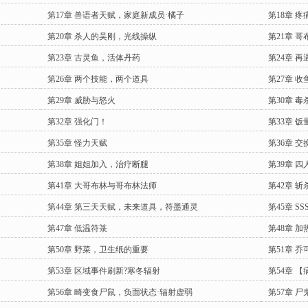
第17章 兽语者天赋，家庭新成员·橘子
第18章 
第20章 杀人的吴刚，光线操纵
第21章 
第23章 古灵鱼，活体丹药
第24章 
第26章 两个技能，两个道具
第27章 
第29章 威胁与怒火
第30章 毒
第32章 强化门！
第33章 
第35章 怪力天赋
第36章 
第38章 姐姐加入，治疗断腿
第39章 
第41章 大哥布林与哥布林法师
第42章 
第44章 第三天天赋，未来道具，符墨通灵
第45章 S
第47章 低温符箓
第48章 
第50章 野菜，卫生纸的重要
第51章 
第53章 区域事件刷新?寒冬辐射
第54章 
第56章 畸变食尸鼠，负面状态·辐射虚弱
第57章 尸