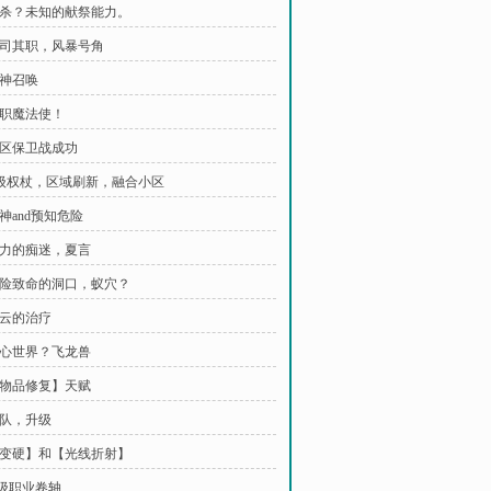
 反杀？未知的献祭能力。
 各司其职，风暴号角
海神召唤
转职魔法使！
 小区保卫战成功
 S级权杖，区域刷新，融合小区
剑神and预知危险
 权力的痴迷，夏言
 危险致命的洞口，蚁穴？
苏云的治疗
 地心世界？飞龙兽
 【物品修复】天赋
组队，升级
 【变硬】和【光线折射】
A级职业卷轴