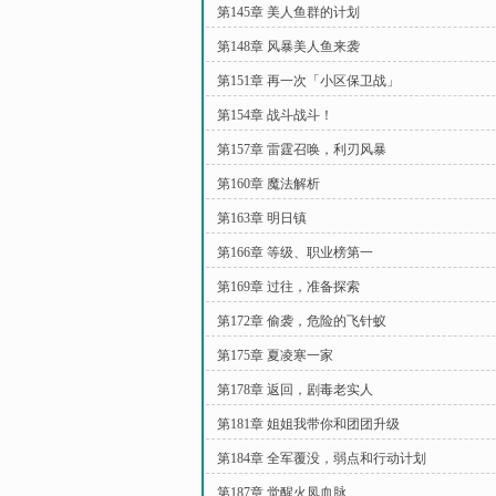
第145章 美人鱼群的计划
第148章 风暴美人鱼来袭
第151章 再一次「小区保卫战」
第154章 战斗战斗！
第157章 雷霆召唤，利刃风暴
第160章 魔法解析
第163章 明日镇
第166章 等级、职业榜第一
第169章 过往，准备探索
第172章 偷袭，危险的飞针蚁
第175章 夏凌寒一家
第178章 返回，剧毒老实人
第181章 姐姐我带你和团团升级
第184章 全军覆没，弱点和行动计划
第187章 觉醒火凤血脉