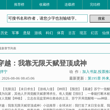
推荐榜
收藏榜
连载榜
完结榜
历史
军事
悬疑
游戏
科幻
体育
古言
现言
幻言
仙侠
最新章节列表
穿越：我靠无限天赋登顶成神
拌宁
动 作：
加入书架
,
投票推
26-08-06 08:45:06
最新更新：
第195章 外
p】【无限流】【末日求生】【游戏入侵】【种田】【囤货】【基建】苏宁一觉
成为玩家，其他人开局觉醒天赋赛博求生。有人觉醒【强壮】，一拳能打断木桩
人觉醒【种植】，立志在花盆里种出救命的土豆。苏宁开局觉醒唯一sss神级...
穿越：我靠无限天赋登顶成神》小说推荐：
全球冰封：我打造了末日安全屋
、
我