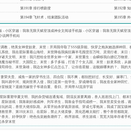
第191章 排行榜剧变
第192章 
第194章 飞针术，结束团队活动
第195章 
版
-
小区穿越：我靠无限天赋登顶成神全文阅读手机版
-
小区穿越：我靠无限天赋登顶成
0小说网手机站
世调教，绝美女神变奴隶
、
末世：开局我夺取了SSS级异能
、
快穿之炮灰她选择种田
、
私系统
、
我在星际重着山海经
、
末世降临我疯狂薅羊毛囤货百万吨
、
灵境行者
、
末日
夺诸天文明
、
末世：我只想给全世界女神一个家
、
末世重生：会瞬移我白嫖亿万物资
魅魔当秘书官
、
大国院士
、
末世：多子多福，打造了个女儿国
、
末世：奴隶系统，从
我苟得住
、
末世枭雄，我边女神多亿点怎么了
、
让你造星舰，这舰娘哪来的？
、
我的
：妻荣夫贵
、
咸鱼一家的穿书生活
、
四合院：我不爽，都别想好过
、
长安好
、
嫁寒门
、
：我叫易中河
、
规则世界入侵，我们是第一批学生
、
穿成继母后，我改造全家种田忙
外室独宠？退婚另嫁世子爷请自重
、
香归
、
开局带AI流浪宇宙
星际重塑华夏文明
、
我的杂货铺连通鬼域
、
阴湿反派要离婚，兽人崽崽找上门
、
都末
、
星际游戏：我靠刷好感成神
、
列车求生，我靠金手指苟成榜一
、
我末世卖安全感，
性玩的花，兽世大佬排队跪
、
从零开始杀穿诡异游戏
、
穿成七零炮灰，我成了国宝级
拯救世界
、
第19次末日
、
在星际，禁止大佬卖惨
、
黑化恶雌太能打，整个兽世都跪宠
个兽夫
、
好孕快穿：绝色虫皇她鱼塘炸了
、
秩序游戏
、
求生游戏：荒芜大陆幸存者手
起杀穿末世