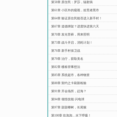
第58章 原住民：罗莎，辐射病
第61章 小区外的窥视，拾荒者黑市
第64章 验证原住民能否进入新手村！
第67章 道德绑架？进度快进第六天
第70章 发光苔藓，用来照明
第73章 战斗开启，消耗计划！
第76章 新手村保卫战
第79章 治疗，获取美名
第82章 楼栋管事想法
第85章 系统超市，各种物资
第88章 契约之卡刷新检验
第91章 开会场所，赶海？
第94章 领悟技能·闪电球
第97章 甜甜椰树，长尾猴
第100章 吹泡泡，水下呼吸！