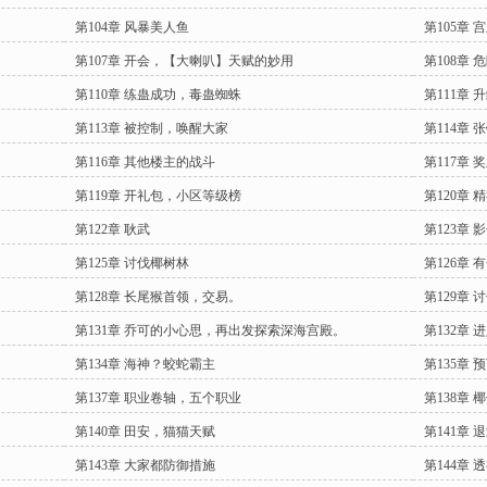
第104章 风暴美人鱼
第105章
第107章 开会，【大喇叭】天赋的妙用
第108章
第110章 练蛊成功，毒蛊蜘蛛
第111章 
第113章 被控制，唤醒大家
第114章
第116章 其他楼主的战斗
第117章
第119章 开礼包，小区等级榜
第120章
第122章 耿武
第123章 
第125章 讨伐椰树林
第126章
第128章 长尾猴首领，交易。
第129章 
第131章 乔可的小心思，再出发探索深海宫殿。
第132章
第134章 海神？蛟蛇霸主
第135章
第137章 职业卷轴，五个职业
第138章
第140章 田安，猫猫天赋
第141章
第143章 大家都防御措施
第144章