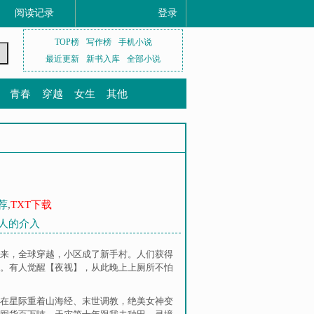
阅读记录
登录
TOP榜
写作榜
手机小说
最近更新
新书入库
全部小说
青春
穿越
女生
其他
荐
,
TXT下载
来人的介入
醒来，全球穿越，小区成了新手村。人们获得
。有人觉醒【夜视】，从此晚上上厕所不怕
在星际重着山海经
、
末世调教，绝美女神变