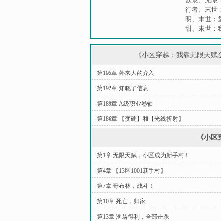
奴隶
、
无限
行者
、
末世
明
、
末世：
甜
、
末世：
《小区穿越：我靠无限天赋
第195章 外来人的介入
第192章 知晓了信息
第189章 A级职业卷轴
第186章 【变硬】和【光线折射】
《小区
第1章 无限天赋，小区成为新手村！
第4章 【13区1001新手村】
第7章 哥布林，战斗！
第10章 死亡，归家
第13章 渔翁得利，全部击杀