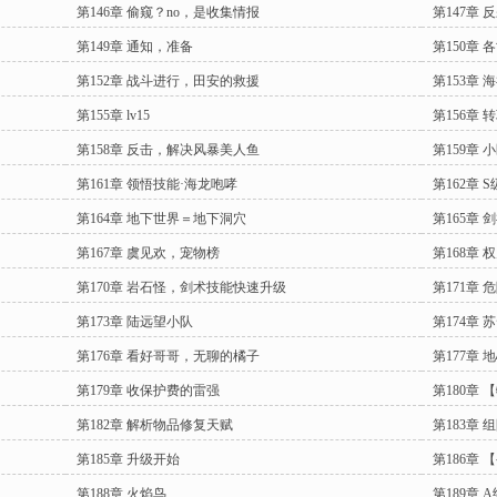
第146章 偷窥？no，是收集情报
第147章
第149章 通知，准备
第150章
第152章 战斗进行，田安的救援
第153章 
第155章 lv15
第156章 
第158章 反击，解决风暴美人鱼
第159章
第161章 领悟技能·海龙咆哮
第162章
第164章 地下世界＝地下洞穴
第165章 
第167章 虞见欢，宠物榜
第168章
第170章 岩石怪，剑术技能快速升级
第171章
第173章 陆远望小队
第174章 
第176章 看好哥哥，无聊的橘子
第177章
第179章 收保护费的雷强
第180章
第182章 解析物品修复天赋
第183章 
第185章 升级开始
第186章
第188章 火焰鸟
第189章 