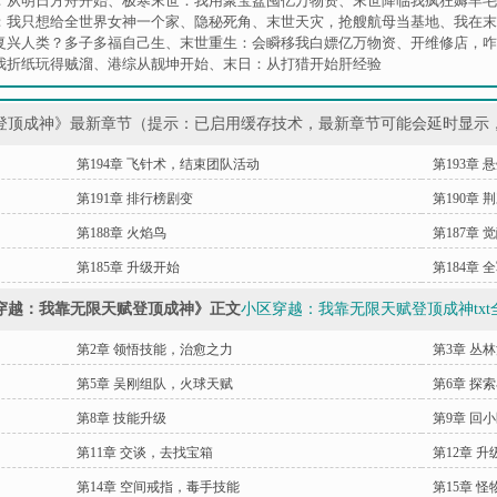
：从明日方舟开始
、
极寒末世：我用聚宝盆囤亿万物资
、
末世降临我疯狂薅羊毛
：我只想给全世界女神一个家
、
隐秘死角
、
末世天灾，抢艘航母当基地
、
我在末
复兴人类？多子多福自己生
、
末世重生：会瞬移我白嫖亿万物资
、
开维修店，咋
我折纸玩得贼溜
、
港综从靓坤开始
、
末日：从打猎开始肝经验
登顶成神》最新章节（提示：已启用缓存技术，最新章节可能会延时显示
第194章 飞针术，结束团队活动
第193章
第191章 排行榜剧变
第190章
第188章 火焰鸟
第187章 
第185章 升级开始
第184章
穿越：我靠无限天赋登顶成神》正文
小区穿越：我靠无限天赋登顶成神txt
第2章 领悟技能，治愈之力
第3章 丛
第5章 吴刚组队，火球天赋
第6章 探
第8章 技能升级
第9章 回
第11章 交谈，去找宝箱
第12章 
第14章 空间戒指，毒手技能
第15章 怪