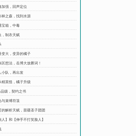
疼痛加强，回声定位
哥布林之森，找到水源
再遇宝箱，中毒
收鱼，制衣天赋
杀
饭量变大，变异的橘子
交换区想法，岳博大放厥词！
四人小队，再出发
斩杀精英怪，橘子升级
SS品级，契约之书
加热与束缚符箓
乔可的解析天赋，苗疆圣子团团
【病人】和【伸手不打笑脸人】
鬼