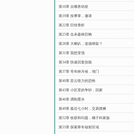
第16章 尖嘴兽幼崽
第19章 按摩掌，邀请
第22章 巨钳青虾
第25章 击杀森林巨蚺
第28章 大喇叭，道德绑架？
第31章 我想变强
第34章 快速回复技能
第37章 哥布林斥候，堵门
第40章 苏云怪力的恐怖
第43章 小区里的争吵，回家
第46章 调制墨水
第49章 最后七小时，交易摆摊
第52章 收获和问题，橘子科家族
第55章 探索寒冬辐射区域