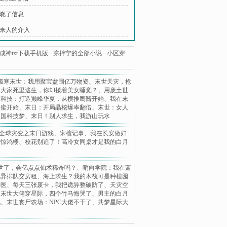
知晓了信息
外来人的介入
神txt下载手机版
-
凉拌宁的全部小说
-
小区穿
极寒末世：我用聚宝盆囤亿万物资
、
末世天灾，抢
：大家死里逃生，你却搂着美女睡觉？
、
用废土世
、
科技：打造巅峰华夏，从横推鹰酱开始
、
我在末
扬蜜开始
、
末日：开局晶核爆率翻倍
、
末世：女人
大国科技梦
、
末日！别人求生，我游山玩水
全球灾变之末日游戏
、
宋檀记事
、
我在长安做妇
、
惊鸿楼
、
校花别追了！高冷女同桌才是我的白月
世了，会亿点点仙术稀奇吗？
、
哨向学院：我在蓝
诡异排队交房租
、
海上求生？我的木筏可是种植园
神医
、
每天三张废卡，我把诡异整破防了
、
天灾空
、
末世大佬穿星际，四个竹马悔哭了
、
男主的白月
札
、
末世丧尸农场：NPC大佬不干了
、
共梦星际大