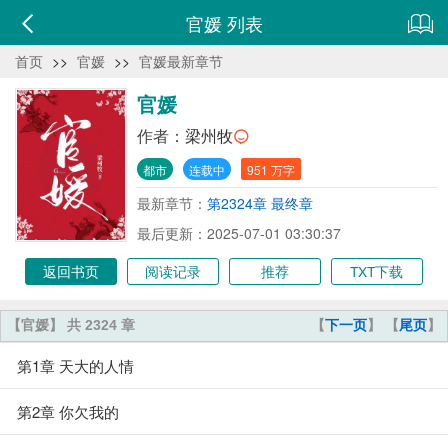
官媛 列表
首页
>>
官媛
>>
官媛最新章节
官媛
作者：
梁州牧
都市
连载中
951 万字
最新章节：
第2324章 最终章
最后更新：2025-07-01 03:30:37
返回书页
阅读记录
推荐
TXT下载
【官媛】 共 2324 章
【
下一页
】 【
尾页
】
第1章 天大的人情
第2章 你欠我的