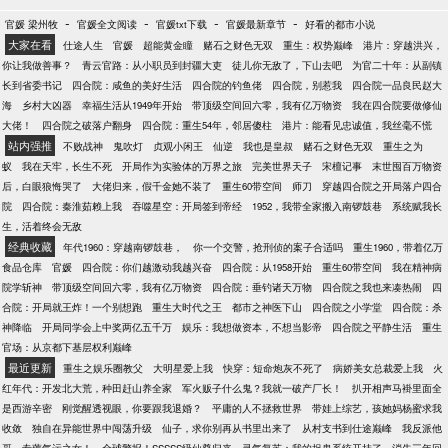
-
-
-
-
官媛 梁州牧
官媛全文阅读
官媛txt下载
官媛最新章节
好看的都市小说
大家在看
仕途人生
官媛
超能黄金瞳
赌石之财色无双
重生：权势巅峰
港片：穿越洪兴，
你让我做善事？
青云官路：从小职员到封疆大吏
徒儿你无敌了，下山去吧
为官二十年：从副镇
长到省委书记
四合院：咸鱼的美好生活
四合院的钓鱼佬
四合院，别惹我
四合院一品良民赵大
海
乡村大凶器
幸福生活从1949年开始
带顶级空间回六零，我有亿万物资
我在四合院要做修仙
大佬！
四合院之破落户翻身
四合院：重生54年，邻居傻柱
港片：能看见忠诚值，我丝毫不慌
站内强推
不败战神
鬼吹灯
贞观小闲王
仙逆
我也是皇叔
赌石之财色无双
重生之为
蚁
我在天牢，长生不死
开局作为实验体的万界之旅
完美世界天子
宋檀记事
末世囤百万物资
后，白眼狼悔哭了
大佬归来，假千金她不装了
重生60带空间
师刀
穿越四合院之开局落户四合
院
四合院：秦淮茹赖上我
吞噬星空：开局签到帝经
1952，我带全家搬入南锣鼓巷
系统赋我长
生，活着终会无敌
经典收藏
年代1960：穿越南锣鼓巷，
你一个交警，抢刑侦的案子合适吗
重生1960，带着亿万
食品仓库
官媛
四合院：你们越激动我越兴奋
四合院：从1958开始
重生60带空间
我在精神病
院学斩神
带顶级空间回六零，我有亿万物资
四合院：垂钓诸天万物
四合院之我也来凑热闹
四
合院：开局就王炸！一个别想跑
重生大时代之王
都市之神医下山
四合院之小学堂
四合院：杀
神降临
开局同学会上中奖两亿五千万
娱乐：我想做资本，不想当影帝
四合院之平静生活
重生
官场：从京都下基层权利巅峰
最近更新
重生之娱乐圈教父
大明星爱上我
快穿：短命炮灰不死了
病娇美女总裁爱上我
火
红年代：开发北大荒，种田赶山养全家
军火贩子什么鬼？我就一破产厂长！
扒开相声马褂里面全
是西游辛密
刚觉醒透视眼，你要跟我退婚？
平庸的人不拯救世界
带娃上综艺，孩她妈杨蜜求我
收敛
独自在异能世界中闯荡升级
仙子，求你别再从书里出来了
从村支书到仕途巅峰
我反派他