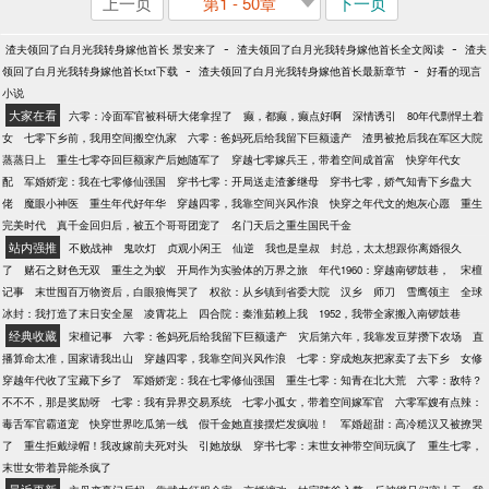
上一页
第1 - 50章
下一页
-
-
渣夫领回了白月光我转身嫁他首长 景安来了
渣夫领回了白月光我转身嫁他首长全文阅读
渣夫
-
-
领回了白月光我转身嫁他首长txt下载
渣夫领回了白月光我转身嫁他首长最新章节
好看的现言
小说
大家在看
六零：冷面军官被科研大佬拿捏了
癫，都癫，癫点好啊
深情诱引
80年代剽悍土着
女
七零下乡前，我用空间搬空仇家
六零：爸妈死后给我留下巨额遗产
渣男被抢后我在军区大院
蒸蒸日上
重生七零夺回巨额家产后她随军了
穿越七零嫁兵王，带着空间成首富
快穿年代女
配
军婚娇宠：我在七零修仙强国
穿书七零：开局送走渣爹继母
穿书七零，娇气知青下乡盘大
佬
魔眼小神医
重生年代好年华
穿越四零，我靠空间兴风作浪
快穿之年代文的炮灰心愿
重生
完美时代
真千金回归后，被五个哥哥团宠了
名门天后之重生国民千金
站内强推
不败战神
鬼吹灯
贞观小闲王
仙逆
我也是皇叔
封总，太太想跟你离婚很久
了
赌石之财色无双
重生之为蚁
开局作为实验体的万界之旅
年代1960：穿越南锣鼓巷，
宋檀
记事
末世囤百万物资后，白眼狼悔哭了
权欲：从乡镇到省委大院
汉乡
师刀
雪鹰领主
全球
冰封：我打造了末日安全屋
凌霄花上
四合院：秦淮茹赖上我
1952，我带全家搬入南锣鼓巷
经典收藏
宋檀记事
六零：爸妈死后给我留下巨额遗产
灾后第六年，我靠发豆芽攒下农场
直
播算命太准，国家请我出山
穿越四零，我靠空间兴风作浪
七零：穿成炮灰把家卖了去下乡
女修
穿越年代收了宝藏下乡了
军婚娇宠：我在七零修仙强国
重生七零：知青在北大荒
六零：敌特？
不不不，那是奖励呀
七零：我有异界交易系统
七零小孤女，带着空间嫁军官
六零军嫂有点辣：
毒舌军官霸道宠
快穿世界吃瓜第一线
假千金她直接摆烂发疯啦！
军婚超甜：高冷糙汉又被撩哭
了
重生拒戴绿帽！我改嫁前夫死对头
引她放纵
穿书七零：末世女神带空间玩疯了
重生七零，
末世女带着异能杀疯了