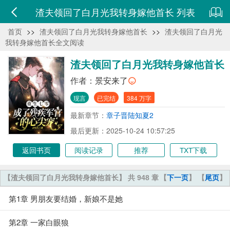
渣夫领回了白月光我转身嫁他首长 列表
首页
>>
渣夫领回了白月光我转身嫁他首长
>>
渣夫领回了白月光
我转身嫁他首长全文阅读
渣夫领回了白月光我转身嫁他首长
作者：
景安来了
现言
已完结
384 万字
最新章节：
章子晋陆知夏2
最后更新：2025-10-24 10:57:25
返回书页
阅读记录
推荐
TXT下载
【渣夫领回了白月光我转身嫁他首长】 共 948 章
【
下一页
】 【
尾页
】
第1章 男朋友要结婚，新娘不是她
第2章 一家白眼狼