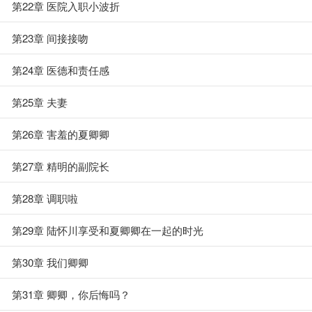
第22章 医院入职小波折
第23章 间接接吻
第24章 医德和责任感
第25章 夫妻
第26章 害羞的夏卿卿
第27章 精明的副院长
第28章 调职啦
第29章 陆怀川享受和夏卿卿在一起的时光
第30章 我们卿卿
第31章 卿卿，你后悔吗？