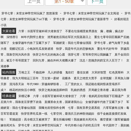
上一页
第1 - 50章
下一页
-
-
穿书七零：末世女神带空间玩疯了 悠悠落萤
穿书七零：末世女神带空间玩疯了全文阅读
穿书
-
-
七零：末世女神带空间玩疯了txt下载
穿书七零：末世女神带空间玩疯了最新章节
好看的现言
小说
大家在看
六零：冷面军官被科研大佬拿捏了
不要在垃圾桶里捡男朋友
癫，都癫，癫点好
啊
深情诱引
80年代剽悍土着女
渣男被抢后我在军区大院蒸蒸日上
重生七零夺回巨额家产后她
随军了
女修穿越年代收了宝藏下乡了
军婚娇宠：我在七零修仙强国
穿书七零，娇气知青下乡盘
大佬
觉醒记忆后，小炮灰吃瓜发财虐渣
快穿，我是年代文的悲惨炮灰
重生年代好年华
穿越四
零，我靠空间兴风作浪
快穿之年代文的炮灰心愿
强穿七零：军哥和空间让我躺赢了
真千金回归
后，被五个哥哥团宠了
回到九零，她在外科大佬圈火爆了
沈总！您抛弃的奶宝月入百万了！
京
港婚事
站内强推
万相之王
不败战神
凡人的骄傲
鬼吹灯
最佳女婿
大宋的智慧
红色莫斯科
大
明暴君，我为大明续运三百年
万古第一废材
花蝶杀
遮天之绝世大黑手
全球觉醒：开局加入聊
天群
混沌吞天诀
年代1960：穿越南锣鼓巷，
工厂里的女人
我还能在规则怪谈里塌房不
成？
桃花村的快活小神医
快穿之炮灰她选择种田
乳娘的诱惑
开局建立青衣楼，幕后我为尊
经典收藏
宋檀记事
六零：冷面军官被科研大佬拿捏了
六零：爸妈死后给我留下巨额遗产
灾
后第六年，我靠发豆芽攒下农场
直播算命太准，国家请我出山
女修穿越年代收了宝藏下乡了
军
婚娇宠：我在七零修仙强国
我曝光前世惊炸全网
七零：我有异界交易系统
六零军嫂有点辣：毒
舌军官霸道宠
快穿世界吃瓜第一线
七零空间，最强兵王的神医俏媳妇
假千金她直接摆烂发疯
啦！
军婚超甜：高冷糙汉又被撩哭了
重生拒戴绿帽！我改嫁前夫死对头
搬空婆家！随军被骗婚
嫁你死对头
穿书七零：末世女神带空间玩疯了
年代作精小姑子的吃瓜日常
年代甜炸了：寡妇她