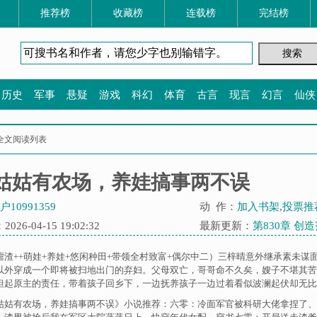
推荐榜
收藏榜
连载榜
完结榜
历史
军事
悬疑
游戏
科幻
体育
古言
现言
幻言
仙侠
全文阅读列表
姑姑有农场，养娃搞事两不误
户10991359
动 作：
加入书架
,
投票推
26-04-15 19:02:32
最新更新：
第830章 创
虐渣++萌娃+养娃+悠闲种田+带领全村致富+偶尔中二）三梓晴意外继承素未
以外穿成一个即将被扫地出门的弃妇。父母双亡，哥哥命不久矣，嫂子不堪其苦
担起原主的责任，带着孩子回乡下，一边抚养孩子一边过着看似波澜起伏却无比..
姑姑有农场，养娃搞事两不误》小说推荐：
六零：冷面军官被科研大佬拿捏了
、