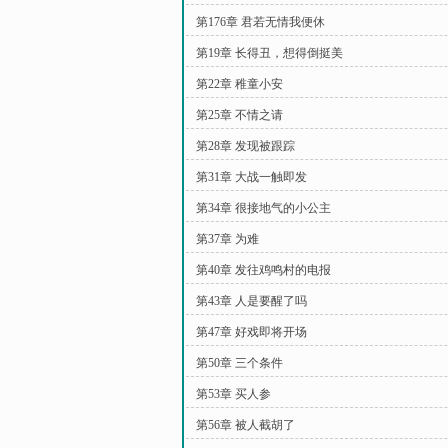
第176章 君若无情我便休
第19章 长得丑，想得倒挺美
第22章 稚童小安
第25章 不情之请
第28章 发现被跟踪
第31章 大战一触即发
第34章 很接地气的小公主
第37章 为难
第40章 发往鸡鸣村的电报
第43章 人是要醒了吗
第47章 好戏即将开场
第50章 三个条件
第53章 买人参
第56章 被人截胡了