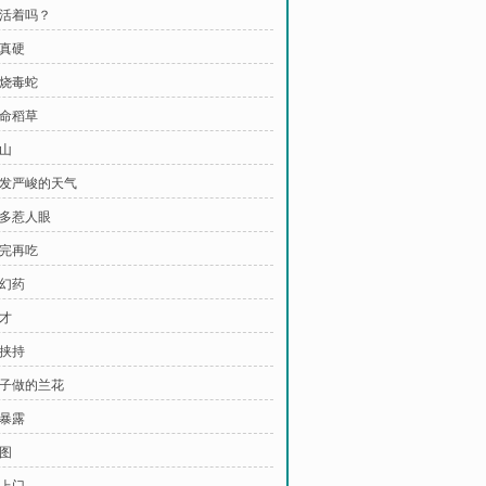
还活着吗？
命真硬
火烧毒蛇
救命稻草
下山
 愈发严峻的天气
肉多惹人眼
哭完再吃
迷幻药
人才
被挟持
金子做的兰花
半暴露
拓图