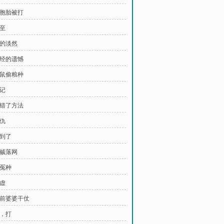
双胞胎被打
冬至
他的淡然
曾经的遗憾
硕鼠偷粮种
印记
用错了方法
寻仇
找到了
笨贼落网
大冤种
心虚
和前婆婆干仗
坏，打