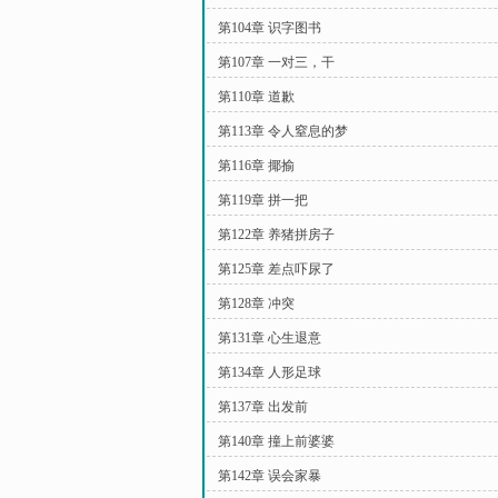
第104章 识字图书
第107章 一对三，干
第110章 道歉
第113章 令人窒息的梦
第116章 揶揄
第119章 拼一把
第122章 养猪拼房子
第125章 差点吓尿了
第128章 冲突
第131章 心生退意
第134章 人形足球
第137章 出发前
第140章 撞上前婆婆
第142章 误会家暴