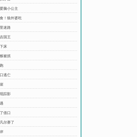
恋爱脑小公主
 猪食！狼外婆吃
山里迷路
吉吉国王
摔下床
瘦猴被抓
逃跑
虎口逃亡
跳崖
发现踪影
相遇
有了借口
可凡尔赛了
靠岸