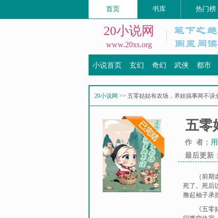
首页
书库
热门榜
20小说网
www.20xs.org
小说首页
玄幻
奇幻
武侠
都市
20小说网
>> 五零姑姑有农场，养娃搞事两不误
五零
作 者：
用
最后更新：20
（前期
死了。死后
撸起袖子承
《五零