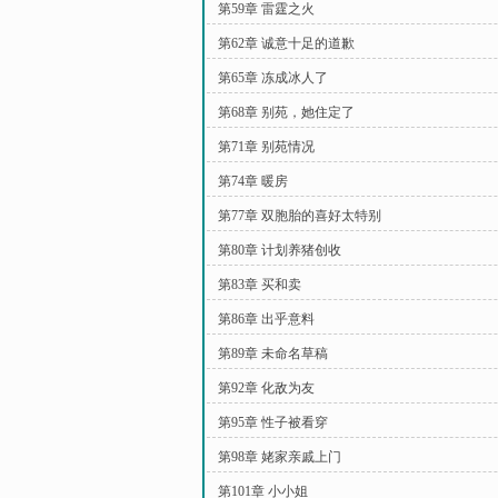
第59章 雷霆之火
第62章 诚意十足的道歉
第65章 冻成冰人了
第68章 别苑，她住定了
第71章 别苑情况
第74章 暖房
第77章 双胞胎的喜好太特别
第80章 计划养猪创收
第83章 买和卖
第86章 出乎意料
第89章 未命名草稿
第92章 化敌为友
第95章 性子被看穿
第98章 姥家亲戚上门
第101章 小小姐