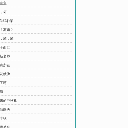
坏宝宝
姑，坏
小学鸡吵架
啊？离婚？
姑，笨，笨
兔子面世
坑新老师
职责所在
借花献佛
吸了药
抽疯
迟来的中秋礼
事情解决
大丰收
特供茅台