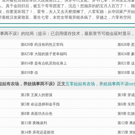
、
渣男被抢后我在军区大院蒸蒸日上
、
快穿年代女配
、
穿书七零：开局送走渣爹
人
、
真千金回归后，被五个哥哥团宠了
、
沈总！您抛弃的奶宝月入百万了！
、
顾
叔，你要宠坏我了！
、
霍爷，夫人又去天桥摆摊了
、
八零军婚：从夺回家产开始
带着糙汉发家致富
、
重生七零，末世女带着异能杀疯了
、
穿越之，六零有空间
搞事两不误》的结局（提示：已启用缓存技术，最新章节可能会延时显示
第829章 药没有药性正常吗
第828章 
第825章 大陆的孩子更幸福吗
第824章 
第814章 是有点机灵劲在身上
第821章
第819章 信
第818章 
姑姑有农场，养娃搞事两不误》正文
五零姑姑有农场，养娃搞事两不误txt
第2章 王家人的密谋
第3章 穿
第5章 命运选择和金手指
第6章 失
第8章 表面功夫出色
第9章 红
第11章 夜晚谈判
第12章 
第14章 弄死还是赔偿
第15章 