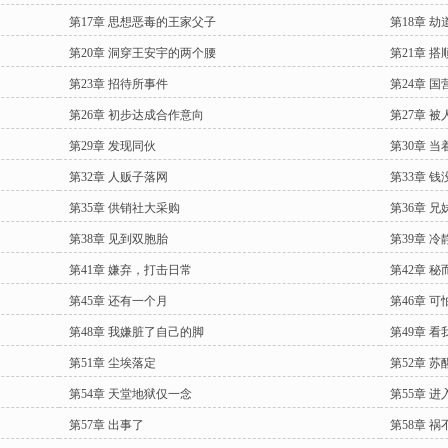
第17章 思想恶毒的王家父子
第18章 
第20章 洞穿王安宇的两个腰
第21章 搭
第23章 招待所事件
第24章 
第26章 初步达成合作意向
第27章 
第29章 发现同伙
第30章 
第32章 人贩子落网
第33章 钱
第35章 供销社大采购
第36章 
第38章 见到双胞胎
第39章 
第41章 嫌弃，打击日常
第42章 
第45章 还有一个月
第46章 
第48章 我嫌脏了自己的脚
第49章 
第51章 尘埃落定
第52章 苏
第54章 天堂地狱仅一念
第55章 进
第57章 出事了
第58章 祸