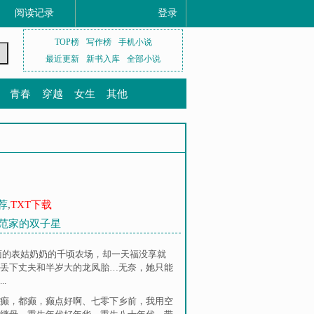
阅读记录
登录
TOP榜
写作榜
手机小说
最近更新
新书入库
全部小说
青春
穿越
女生
其他
荐
,
TXT下载
造范家的双子星
谋面的表姑奶奶的千顷农场，却一天福没享就
丢下丈夫和半岁大的龙凤胎…无奈，她只能
.
癫，都癫，癫点好啊
、
七零下乡前，我用空