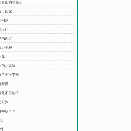
重如泰山的救命药
启程，回家
宿问题
辈上门
神秘的面纱
提议办学校
小集
路上的小风波
发展了个准下线
得都懂
打服是不可能了
态可掬
不办学校了？
决心
怨怼