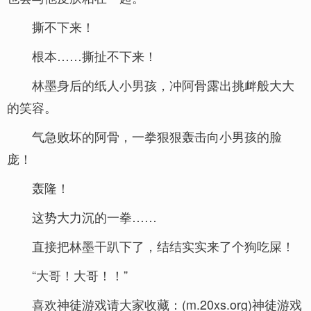
撕不下来！
根本……撕扯不下来！
林墨身后的纸人小男孩，冲阿骨露出挑衅般大大
的笑容。
气急败坏的阿骨，一拳狠狠轰击向小男孩的脸
庞！
轰隆！
这势大力沉的一拳……
直接把林墨干趴下了，结结实实来了个狗吃屎！
“大哥！大哥！！”
喜欢神徒游戏请大家收藏：(m.20xs.org)神徒游戏