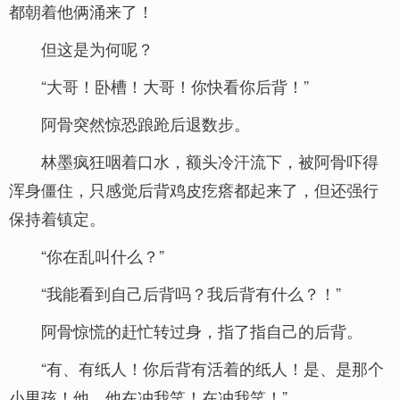
都朝着他俩涌来了！
但这是为何呢？
“大哥！卧槽！大哥！你快看你后背！”
阿骨突然惊恐踉跄后退数步。
林墨疯狂咽着口水，额头冷汗流下，被阿骨吓得
浑身僵住，只感觉后背鸡皮疙瘩都起来了，但还强行
保持着镇定。
“你在乱叫什么？”
“我能看到自己后背吗？我后背有什么？！”
阿骨惊慌的赶忙转过身，指了指自己的后背。
“有、有纸人！你后背有活着的纸人！是、是那个
小男孩！他、他在冲我笑！在冲我笑！”