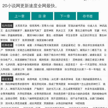
20小说网更新速度全网最快。
上一章
目 录
下一章
存书签
站内强推
太荒吞天诀
惊世凤鸣：至尊大小姐
最佳女婿
官场从秘书开始
仕途人生
神武战
王
盘点历朝败家子，嬴政老朱气疯了
盖世神医
风水之王
天渊
重生之都市仙尊
官媛
年代
1960：穿越南锣鼓巷，
重回1982小渔村
重生：权势巅峰
寻宝全世界
仙王的日常生活
重生60
带空间
官家天下
首席强制爱：独宠迷糊小娇妻
经典收藏
十日终焉
破案：开局融合警犬嗅觉基因
北派盗墓笔记
惊，我在求生游戏做关系
户
惊悚游戏：女诡怎么都是我前女友
我靠焚尸超凡入圣
开局鬼敲门，被我从十二楼丢下去
全
球追捕：让你逃亡，你咋还破案
盗墓：我拆了格尔木疗养院
相亲节目表白被拒，逮捕女嘉宾
让
你当收尸人，你直接解刨了前女友
规则怪谈：我比诡异还变态！
恐怖游戏：满级王者误入青铜
局
七岁的我，被选中参加规则怪谈
规则怪谈：我收敛点，就是变态？
你一个天选罪犯，转头加
入刑侦队
玩家请上车
惊悚：加爆好感，S级评价闭眼拿
你当罪犯是大白菜？一车一车地拉
化
身禁忌墓地，成就邪神山岭
最近更新
青灯鬼语
殓骨鸣规
红月降临：从红雾一路杀穿神域
见诡！我的破案搭档非人
类
我在神秘世界的那些年
看见罪犯词条，我成了警局团宠
BOSS直聘？怎么是给邪神打工
诡
异：人，咪很不高兴为你服务
尸鬼夜行
说好当万人迷，怎么成警局团宠了
外卖专送凶案现场，
全警局都蹲我
共享犯罪视角，全警局捞我出狱
刑侦悬赏榜？是赏金小姐的业绩表
我的植物会缉
凶，这很合理吧
普通人？她明明是诡异之母
我不是阴阳道士
假千金手握百鬼，全豪门跪喊祖
宗
清冷美人养恶龙破案，成全局团宠
冥婚新娘：从祭品到破局者
18层钥匙
-
-
-
-