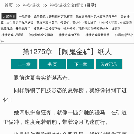
首页
>>
神徒游戏
>>
神徒游戏全文阅读
(目录)
胡球球
大家在看
一品仵作
诡异降临：开局拥有万亿冥币
我在娱乐圈当风水顾问的那些年
天命神
算，出生后定亲九尾妖狐
我在东瀛当黄毛
领导们，我这个小警太难了
让你模拟犯罪，你却制造
完美现场
开局鬼敲门，被我从十二楼丢下去
规则怪谈：可莉也想在怪谈里炸鱼
折探花
-
-
-
-
神徒游戏 胡球球
神徒游戏全文阅读
神徒游戏txt下载
神徒游戏最新章节
好看的悬疑小
说
第1275章 【闹鬼金矿】纸人
上一章
书 页
下一章
阅读记录
眼前这幕着实荒诞离奇。
同样解锁了四肢形态的夏弥樱，就好像得到了进
化！
她四肢拼命狂奔，就像一匹奔驰的骏马，在矿道
里猛冲，速度宛若猎豹，带着冷月飞速前行。