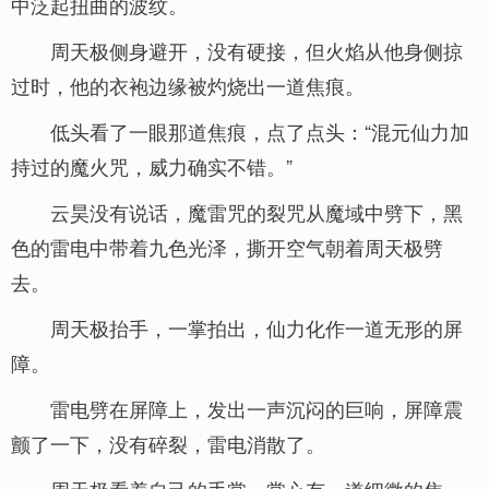
中泛起扭曲的波纹。
周天极侧身避开，没有硬接，但火焰从他身侧掠
过时，他的衣袍边缘被灼烧出一道焦痕。
低头看了一眼那道焦痕，点了点头：“混元仙力加
持过的魔火咒，威力确实不错。”
云昊没有说话，魔雷咒的裂咒从魔域中劈下，黑
色的雷电中带着九色光泽，撕开空气朝着周天极劈
去。
周天极抬手，一掌拍出，仙力化作一道无形的屏
障。
雷电劈在屏障上，发出一声沉闷的巨响，屏障震
颤了一下，没有碎裂，雷电消散了。