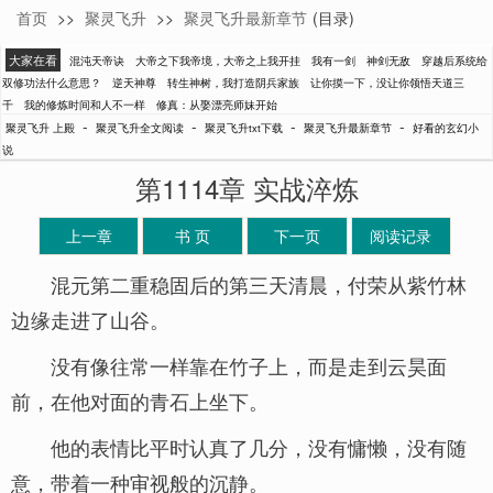
首页
>>
聚灵飞升
>>
聚灵飞升最新章节
(目录)
上殿
大家在看
混沌天帝诀
大帝之下我帝境，大帝之上我开挂
我有一剑
神剑无敌
穿越后系统给
双修功法什么意思？
逆天神尊
转生神树，我打造阴兵家族
让你摸一下，没让你领悟天道三
千
我的修炼时间和人不一样
修真：从娶漂亮师妹开始
-
-
-
-
聚灵飞升 上殿
聚灵飞升全文阅读
聚灵飞升txt下载
聚灵飞升最新章节
好看的玄幻小
说
第1114章 实战淬炼
上一章
书 页
下一页
阅读记录
混元第二重稳固后的第三天清晨，付荣从紫竹林
边缘走进了山谷。
没有像往常一样靠在竹子上，而是走到云昊面
前，在他对面的青石上坐下。
他的表情比平时认真了几分，没有慵懒，没有随
意，带着一种审视般的沉静。