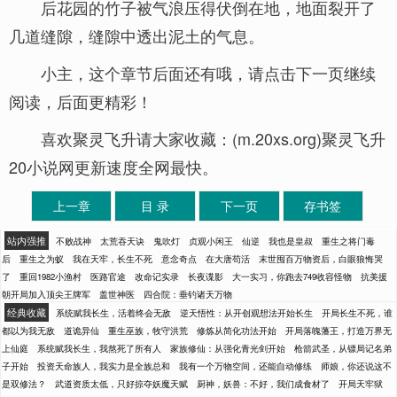
后花园的竹子被气浪压得伏倒在地，地面裂开了
几道缝隙，缝隙中透出泥土的气息。
小主，这个章节后面还有哦，请点击下一页继续
阅读，后面更精彩！
喜欢聚灵飞升请大家收藏：(m.20xs.org)聚灵飞升
20小说网更新速度全网最快。
上一章
目 录
下一页
存书签
站内强推
不败战神
太荒吞天诀
鬼吹灯
贞观小闲王
仙逆
我也是皇叔
重生之将门毒
后
重生之为蚁
我在天牢，长生不死
意念奇点
在大唐苟活
末世囤百万物资后，白眼狼悔哭
了
重回1982小渔村
医路官途
改命记实录
长夜谍影
大一实习，你跑去749收容怪物
抗美援
朝开局加入顶尖王牌军
盖世神医
四合院：垂钓诸天万物
经典收藏
系统赋我长生，活着终会无敌
逆天悟性：从开创观想法开始长生
开局长生不死，谁
都以为我无敌
道诡异仙
重生巫族，牧守洪荒
修炼从简化功法开始
开局落魄藩王，打造万界无
上仙庭
系统赋我长生，我熬死了所有人
家族修仙：从强化青光剑开始
枪箭武圣，从镖局记名弟
子开始
投资天命族人，我实力是全族总和
我有一个万物空间，还能自动修练
师娘，你还说这不
是双修法？
武道资质太低，只好掠夺妖魔天赋
厨神，妖兽：不好，我们成食材了
开局天牢狱