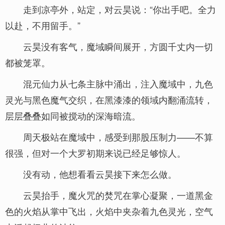
走到凉亭外，站定，对云昊说：“你出手吧。全力
以赴，不用留手。”
云昊没有客气，魔域瞬间展开，方圆千丈内一切
都被笼罩。
混元仙力从七条主脉中涌出，注入魔域中，九色
灵光与黑色魔气交织，在黑漆漆的领域内翻涌流转，
层层叠叠如同被搅动的深海暗流。
周天极站在魔域中，感受到那股压制力——不算
很强，但对一个大罗初期来说已经足够惊人。
没有动，他想看看云昊接下来怎么做。
云昊抬手，魔火咒的焚咒在掌心凝聚，一道黑金
色的火焰从掌中飞出，火焰中夹杂着九色灵光，空气