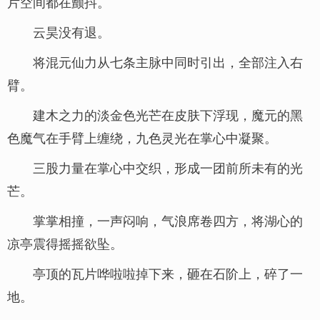
片空间都在颤抖。
云昊没有退。
将混元仙力从七条主脉中同时引出，全部注入右
臂。
建木之力的淡金色光芒在皮肤下浮现，魔元的黑
色魔气在手臂上缠绕，九色灵光在掌心中凝聚。
三股力量在掌心中交织，形成一团前所未有的光
芒。
掌掌相撞，一声闷响，气浪席卷四方，将湖心的
凉亭震得摇摇欲坠。
亭顶的瓦片哗啦啦掉下来，砸在石阶上，碎了一
地。