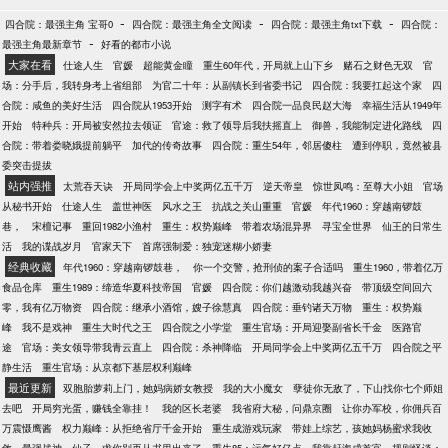
-
-
-
四合院：最强主角 宝哥0
四合院：最强主角全文阅读
四合院：最强主角txt下载
四合院：
-
最强主角最新章节
好看的都市小说
大家在看
仕途人生
官媛
超能黄金瞳
重生60年代，开局就上山下乡
赌石之财色无双
官
场：分手后，我转身考上省组部
为官二十年：从副镇长到省委书记
四合院：我要扛起这个家
四
合院：咸鱼的美好生活
四合院从1953开始
测字有术
四合院一品良民赵大海
幸福生活从1949年
开始
特种兵：开局被安然拉去领证
官途：救了领导后我扶摇直上
御兽，我能制定进化路线
四
合院：带着娄晓娥提前躺平
加代的传奇故事
四合院：重生54年，邻居傻柱
遭到停职，竟然被县
委突击提拔
站内强推
太荒吞天诀
开局同学会上中奖两亿五千万
逆天帝皇
惊世凤鸣：至尊大小姐
官场
从秘书开始
仕途人生
盖世神医
风水之王
抗战之关山重重
官媛
年代1960：穿越南锣鼓
巷，
宋檀记事
重回1982小渔村
重生：权势巅峰
带着农场混异界
寻宝全世界
仙王的日常生
活
我的谍战岁月
官家天下
首席强制爱：独宠迷糊小娇妻
经典收藏
年代1960：穿越南锣鼓巷，
你一个交警，抢刑侦的案子合适吗
重生1960，带着亿万
食品仓库
重生1989：缔造华夏科技帝国
官媛
四合院：你们越激动我越兴奋
带顶级空间回六
零，我有亿万物资
四合院：继承小酒馆，嫂子徐慧真
四合院：垂钓诸天万物
重生：权势巅
峰
我不是戏神
重生大时代之王
四合院之小学堂
重生官场：开局迎娶副省长千金
医路官
途
官场：美女领导带我青云直上
四合院：杀神降临
开局同学会上中奖两亿五千万
四合院之平
静生活
重生官场：从京都下基层权利巅峰
最近更新
双胞胎萝莉上门，她妈病娇女教授
我的大小魔女
孽徒你无敌了，下山找你七个师姐
去吧
开局穷光蛋，赚钱全靠挂！
我的区长老婆
我省府大秘，问鼎京圈
让你办军校，你佣兵百
万震慑鹰酱
权力巅峰：从拒绝省厅千金开始
重生成游戏玩家
带娃上综艺，孩她妈杨蜜求我收