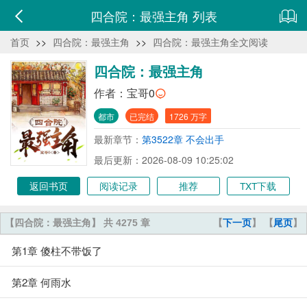
四合院：最强主角 列表
首页
>>
四合院：最强主角
>>
四合院：最强主角全文阅读
四合院：最强主角
作者：
宝哥0
都市
已完结
1726 万字
最新章节：
第3522章 不会出手
最后更新：2026-08-09 10:25:02
返回书页
阅读记录
推荐
TXT下载
【四合院：最强主角】 共 4275 章
【
下一页
】 【
尾页
】
第1章 傻柱不带饭了
第2章 何雨水