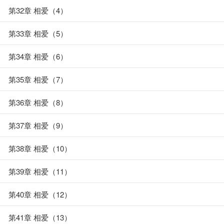
第32章 相爱（4）
第33章 相爱（5）
第34章 相爱（6）
第35章 相爱（7）
第36章 相爱（8）
第37章 相爱（9）
第38章 相爱（10）
第39章 相爱（11）
第40章 相爱（12）
第41章 相爱（13）