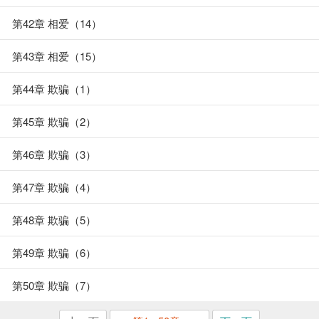
第42章 相爱（14）
第43章 相爱（15）
第44章 欺骗（1）
第45章 欺骗（2）
第46章 欺骗（3）
第47章 欺骗（4）
第48章 欺骗（5）
第49章 欺骗（6）
第50章 欺骗（7）