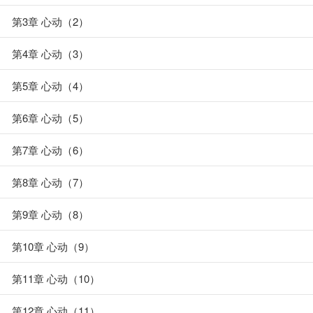
第3章 心动（2）
第4章 心动（3）
第5章 心动（4）
第6章 心动（5）
第7章 心动（6）
第8章 心动（7）
第9章 心动（8）
第10章 心动（9）
第11章 心动（10）
第12章 心动（11）