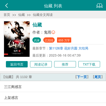
仙藏 列表
首页
>>
仙藏
>>
仙藏全文阅读
仙藏
作者：
鬼雨
武侠
已完结
655 万字
最新章节：
第1126章 花好月圆 大结局
最后更新：2023-06-16 00:47:39
返回书页
阅读记录
推荐
TXT下载
【仙藏】 共 1132 章
【
下一页
】 【
尾页
】
三江阁感言
上架感言