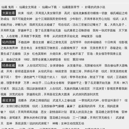
-
-
-
-
仙藏 鬼雨
仙藏全文阅读
仙藏txt下载
仙藏最新章节
好看的武侠小说
大家在看
剑来
综武：开局混入美女聊天群
高武：猛练龙象般若功横推一切敌
杨氏崛起之啃
孙成仙
我不可能是剑神
这个江湖因我而变得奇怪
少年歌行，开局李寒衣芳心沦陷
综武：从天
机帖开始，评断九州
我师兄实在太稳健了
苟在综武：活出三世被日记曝光了
孤，大商九皇子，
开局即无敌
穿越林平之：娶了岳灵珊开始无敌
仙武暴君之召唤群雄
我有一张武学面板
天下第
九
人在射雕，开局救下李莫愁
帝尊
从武侠世界开始化龙
神秘复苏
仙傲
站内强推
不败战神
最佳女婿
赌石之财色无双
边军悍卒
你的幸福物语
十日终焉
综影视
之炮灰抱男神
意念奇点
末世囤百万物资后，白眼狼悔哭了
剑来
完美世界天子
吞噬进化：我
重生成了北极狼
汉乡
红色莫斯科
大佬归来，假千金她不装了
官场：美女领导带我青云直
上
改命记实录
1952，我带全家搬入南锣鼓巷
轻狂
重回1958
经典收藏
剑来
人在综武写日记，女侠请饶命
从笑傲开始，无限被动光环
我在修仙界大器晚
成
开局：获得逍遥派传承
从综武开始：纳就变强
笑傲江湖，拜师岳不群
综武：郭芙居然给黄
蓉下药！
雪中：酒色财气？可我是个好人！
综武：帮李寻欢算命，附送下下签
综武：王语嫣拒
婚，强娶李青萝
万界：AK在手，江山美女全都有
穿越林平之：娶了岳灵珊开始无敌
开局：神刀
行诸天
国运之战：我以妖族镇诸天
人在综武，无敌的我嫁入移花宫
汗流浃背！影视世界看我刷
视频
洪荒武祖传
穿越雨化田，开局葵花宝典大圆满
从武侠到西游到洪荒
最近更新
花蝶杀
武林之烽烟四起
武道天人之修仙篇
一掌拍死次代种，你管这叫衰仔？
综
武：女侠们都让我照顾
综武：玉燕惊鲵孕气爆棚，赢麻了
盗墓我的四爷
天龙，我妈是康
敏？
综武：开局拜师风清扬
恶女：剧情崩坏计划
霍某人的流浪之旅
莲花楼之踏雪寻梅
雷神
降临：凌驾诸天
萧秋水的奇幻穿越
莲花楼之剑仙劫
三一门腕豪，开局打哭无根生！
武凌诸
天
造神
系统误我！说好的武侠呢？
神雕：女神主动找我互动
-
-
-
-