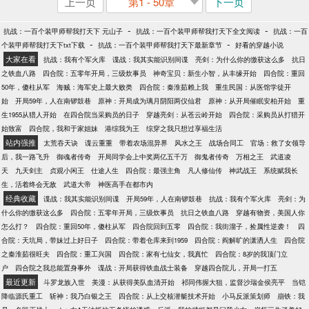
上一页
第1 - 50章
下一页
-
-
抗战：一百个装甲师帮我打天下 元山子
抗战：一百个装甲师帮我打天下全文阅读
抗战：一百
-
-
个装甲师帮我打天下txt下载
抗战：一百个装甲师帮我打天下最新章节
好看的穿越小说
大家在看
抗战：我有个军火库
谍战：我其实能识别间谍
亮剑：为什么你的缴获这么多
抗日
之铁血八路
四合院：五零年开局，三级炊事员
神奇宝贝：新生小智，从丰缘开始
四合院：重回
50年，傻柱从军
海贼：海军史上最大败类
四合院：秦淮茹赖上我
重生民国：从医馆学徒开
始
开局59年，人在南锣鼓巷
原神：开局成为璃月阴阳两仪仙君
原神：从开局催眠安柏开始
重
生1955从猎人开始
在四合院当采购员的日子
穿越亮剑：从苍云岭开始
四合院：采购员从打猎开
始致富
四合院，我和于家姐妹
港综我为王
综穿之我只想过享福生活
站内强推
太荒吞天诀
谍云重重
带着农场混异界
风水之王
战场合同工
官场：救了女领导
后，我一路飞升
御魂者传奇
开局同学会上中奖两亿五千万
御鬼者传奇
万相之王
武道凌
天
九天剑主
贞观小闲王
仕途人生
四合院：最强主角
凡人修仙传
神武战王
系统赋我长
生，活着终会无敌
武道大帝
神医高手在都市内
经典收藏
谍战：我其实能识别间谍
开局59年，人在南锣鼓巷
抗战：我有个军火库
亮剑：为
什么你的缴获这么多
四合院：五零年开局，三级炊事员
抗日之铁血八路
穿越有物资，美国人你
怎么打？
四合院：重回50年，傻柱从军
四合院回到五零
四合院：我街溜子，捡属性逆袭！
四
合院：天坑局，带妹过上好日子
四合院：带着仓库来到1959
四合院：阎解旷的潇洒人生
四合院
之秦淮茹很旺夫
四合院：重工兴国
四合院：家有七仙女，我真忙
四合院：8岁的我顶门立
户
四合院之我总能置身事外
谍战：开局获得铁血战士装备
穿越四合院儿，开局一打五
最近更新
斗罗龙族入世
美漫：从获得美队血清开始
祁同伟握大狙，监督沙瑞金侯亮平
当铠
降临源氏重工
斩神：我乃白银之王
四合院：从上交核潜艇技术开始
小马反派策划师
崩铁：我