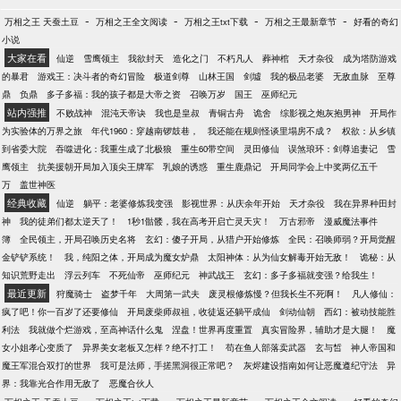
-
-
-
-
万相之王 天蚕土豆
万相之王全文阅读
万相之王txt下载
万相之王最新章节
好看的奇幻
小说
大家在看
仙逆
雪鹰领主
我欲封天
造化之门
不朽凡人
葬神棺
天才杂役
成为塔防游戏
的暴君
游戏王：决斗者的奇幻冒险
极道剑尊
山林王国
剑墟
我的极品老婆
无敌血脉
至尊
鼎
负鼎
多子多福：我的孩子都是大帝之资
召唤万岁
国王
巫师纪元
站内强推
不败战神
混沌天帝诀
我也是皇叔
青铜古舟
诡舍
综影视之炮灰抱男神
开局作
为实验体的万界之旅
年代1960：穿越南锣鼓巷，
我还能在规则怪谈里塌房不成？
权欲：从乡镇
到省委大院
吞噬进化：我重生成了北极狼
重生60带空间
灵田修仙
误煞琅环：剑尊追妻记
雪
鹰领主
抗美援朝开局加入顶尖王牌军
乳娘的诱惑
重生鹿鼎记
开局同学会上中奖两亿五千
万
盖世神医
经典收藏
仙逆
躺平：老婆修炼我变强
影视世界：从庆余年开始
天才杂役
我在异界种田封
神
我的徒弟们都太逆天了！
1秒1骷髅，我在高考开启亡灵天灾！
万古邪帝
漫威魔法事件
簿
全民领主，开局召唤历史名将
玄幻：傻子开局，从猎户开始修炼
全民：召唤师弱？开局觉醒
金铲铲系统！
我，纯阳之体，开局成为魔女炉鼎
太阳神体：从为仙女解毒开始无敌！
诡秘：从
知识荒野走出
浮云列车
不死仙帝
巫师纪元
神武战王
玄幻：多子多福就变强？给我生！
最近更新
狩魔骑士
盗梦千年
大周第一武夫
废灵根修炼慢？但我长生不死啊！
凡人修仙：
疯了吧！你一百岁了还要修仙
开局废柴师叔祖，收徒返还躺平成仙
剑动仙朝
西幻：被动技能胜
利法
我就做个烂游戏，至高神话什么鬼
涅盘！世界再度重置
真实冒险界，辅助才是大腿！
魔
女小姐孝心变质了
异界美女老板又怎样？绝不打工！
苟在鱼人部落卖武器
玄与皙
神人帝国和
魔王军混合双打的世界
我可是法师，手搓黑洞很正常吧？
灰烬建设指南如何让恶魔遵纪守法
异
界：我靠光合作用无敌了
恶魔合伙人
-
-
-
-