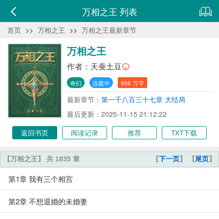
万相之王 列表
首页
>>
万相之王
>>
万相之王最新章节
万相之王
作者：
天蚕土豆
奇幻
连载中
956 万字
最新章节：
第一千八百三十七章 大结局
最后更新：2025-11-15 21:12:22
返回书页
阅读记录
推荐
TXT下载
【万相之王】 共 1835 章
【
下一页
】 【
尾页
】
第1章 我有三个相宫
第2章 不想退婚的未婚妻