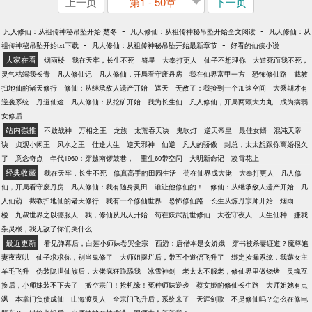
上一页
第1 - 50章
下一页
-
-
凡人修仙：从祖传神秘吊坠开始 楚冬
凡人修仙：从祖传神秘吊坠开始全文阅读
凡人修仙：从
-
-
祖传神秘吊坠开始txt下载
凡人修仙：从祖传神秘吊坠开始最新章节
好看的仙侠小说
大家在看
烟雨楼
我在天牢，长生不死
簪星
大奉打更人
仙子不想理你
大道死而我不死，
灵气枯竭我长青
凡人修仙记
凡人修仙，开局看守废丹房
我在仙界富甲一方
恐怖修仙路
截教
扫地仙的诸天修行
修仙：从继承敌人遗产开始
遮天
无敌了：我捡到一个加速空间
大乘期才有
逆袭系统
丹道仙途
凡人修仙：从挖矿开始
我为长生仙
凡人修仙，开局两颗大力丸
成为病弱
女修后
站内强推
不败战神
万相之王
龙族
太荒吞天诀
鬼吹灯
逆天帝皇
最佳女婿
混沌天帝
诀
贞观小闲王
风水之王
仕途人生
逆天邪神
仙逆
凡人的骄傲
封总，太太想跟你离婚很久
了
意念奇点
年代1960：穿越南锣鼓巷，
重生60带空间
大明新命记
凌霄花上
经典收藏
我在天牢，长生不死
修真高手的田园生活
苟在仙界成大佬
大奉打更人
凡人修
仙，开局看守废丹房
凡人修仙：我有随身灵田
谁让他修仙的！
修仙：从继承敌人遗产开始
凡
人仙葫
截教扫地仙的诸天修行
我有一个修仙世界
恐怖修仙路
长生从炼丹宗师开始
烟雨
楼
九叔世界之以德服人
我，修仙从凡人开始
苟在妖武乱世修仙
大苍守夜人
天生仙种
嫌我
杂灵根，我无敌了你们哭什么
最近更新
看见弹幕后，白莲小师妹卷哭全宗
西游：唐僧本是女娇娥
穿书被杀妻证道？魔尊追
妻夜夜哄
仙子求求你，别当鬼修了
大师姐摆烂后，带五个道侣飞升了
绑定捡漏系统，我薅女主
羊毛飞升
伪装隐世仙族后，大佬疯狂跪舔我
冰雪神剑
老太太不服老，修仙界里做烧烤
灵魂互
换后，小师妹装不下去了
搬空宗门！抢机缘！冤种师妹逆袭
蔡文姬的修仙长生路
大师姐她有点
飒
本掌门负债成仙
山海渡灵人
全宗门飞升后，系统来了
天涯剑歌
不是修仙吗？怎么在修电