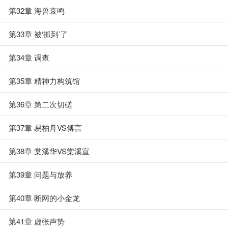
第32章 海兽哀鸣
第33章 被‘抓到’了
第34章 调查
第35章 精神力构筑馆
第36章 第二次切磋
第37章 易柏舟VS傅言
第38章 棠溪华VS棠溪宣
第39章 问题与放养
第40章 断网的小金龙
第41章 虚张声势