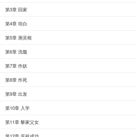
第3章 回家
第4章 坦白
第5章 测灵根
第6章 洗髓
第7章 作妖
第8章 作死
第9章 出发
第10章 入学
第11章 黎家父女
第12章 庆祝成功