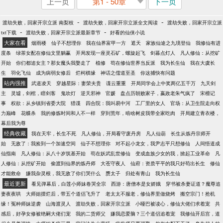
上一页
第1 - 50章
下一页
-
-
渡劫失败，回家开宗立派 南梨枝
渡劫失败，回家开宗立派全文阅读
渡劫失败，回家开宗立派
-
-
txt下载
渡劫失败，回家开宗立派最新章节
好看的仙侠小说
大家在看
烟雨楼
仙子不想理你
我在仙界富甲一方
遮天
家族仙途之九境登仙
我修仙有进
度条
绿茶女配在修仙文里躺赢
开局发现一座灵石矿，螺旋起飞
剑暮点灯人
凡人修仙：从挖矿
开始
你们都追女主？那女魔头我娶走了
植修
苟在修仙世界当反派
我为长生仙
我在大虞长
生
羽化飞仙
成为病弱女修后
烂柯棋缘
神话之儒道至圣
你这捕快有问题
站内强推
武道凌天
穿越星际：妻荣夫贵
谍云重重
开局同学会上中奖两亿五千万
九天剑
主
灵墟，剑棺，瞎剑客
鬼吹灯
逆天邪神
官媛
盘点历朝败家子，嬴政老朱气疯了
宋檀记
事
权欲：从乡镇到省委大院
猎谍
四合院：我叫易中河
工厂里的女人
官场：从卫生院走向权
力巅峰
花蝶杀
我的修炼时间和人不一样
穿到荒年，啃啥树皮我带全家吃肉
开局建立青衣楼，
幕后我为尊
经典收藏
我在天牢，长生不死
凡人修仙，开局看守废丹房
凡人仙葫
长生从炼丹宗师开
始
无敌了：我捡到一个加速空间
仙子不想理你
对不起小龙女，我尹志平只想修仙
人间悟道成
仙指南
凡人修仙：从八十岁筑基开始
苟在妖武乱世修仙
变成血族少女的我，掀起工业革命
凡
人修仙：从挖矿开始
偷渡到仙界的炼丹师
大苍守夜人
仙府：资质平平的我只好苟出长生
修仙
才能救命
嫌我杂灵根，我无敌了你们哭什么
赝太子
归处有青山
我为长生仙
最近更新
看见弹幕后，白莲小师妹卷哭全宗
西游：唐僧本是女娇娥
穿书被杀妻证道？魔尊追
妻夜夜哄
大师姐摆烂后，带五个道侣飞升了
老太太不服老，修仙界里做烧烤
搬空宗门！抢机
缘！冤种师妹逆袭
山海渡灵人
渡劫失败，回家开宗立派
小哑巴被读心，修仙大佬们求着宠
共
感后，好孕女修被绝嗣大佬们宠
我的二货师父
嫌我恋爱脑？三个道侣追着宠
我修仙开后宫，道