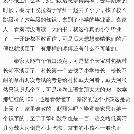
装小孩上什么学，想到以后总是得高考，去年期末的
时候，秦晴干脆拉着于擎灿一起去了小学，找了校长
跳级考了六年级的知识，拿到了小学的毕业证。秦家
人一看秦晴没有读一天的书，就这样真的小学毕业
了，一开始都不敢置信，可是后来想想秦晴他们的师
傅也就淡定了，有那样的师傅还有什么不可能的。
秦家人能有个借口淡定，可是整个天宝村包括村
长却不淡定了，村长第一个去找了小学校长，校长不
耐的拿出两次考试的考卷给村长戴大河看，戴大河虽
然只认识几个字，可是考卷上语文那大大的98，数学
那红红的100，还是看得懂了，秦家的这个小孩这是要
上天了，家里谁教的，赵丽萍吗？毕竟秦家只有她一
个识字的，至于于擎灿数学也是一百，语文略低秦晴
几分戴大河倒是不太吃惊，京市的小孩不一般也正