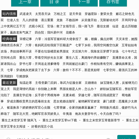
上一章
目 录
下一章
存书签
站内强推
武道凌天
太荒吞天诀
万相之王
逆天帝皇
穿越星际：妻荣夫贵
赌石之财色无
双
仕途人生
凡人的骄傲
谍云重重
龙族
不败战神
从笑傲开始，无限被动光环
开局同学会
上中奖两亿五千万
贞观小闲王
官场：救了女领导后，我一路飞升
最佳女婿
仙逆
盘点历朝败
家子，嬴政老朱气疯了
四合院：我叫易中河
花蝶杀
经典收藏
宋檀记事
六零：冷面军官被科研大佬拿捏了
癫，都癫，癫点好啊
天灾末世，她囤
满物资后杀疯了
六零：爸妈死后给我留下巨额遗产
七零下乡前，我用空间搬空仇家
五零姑姑有
农场，养娃搞事两不误
不要在垃圾桶里捡男朋友
灾后第六年，我靠发豆芽攒下农场
七十年代之
空间有点田
重生六零，带着空间抄光女主家
重生八五，离婚海钓养娃赚翻了
直播算命太准，国
家请我出山
穿书七零：开局送走渣爹继母
开局就被赶出豪门
作精知青有空间，赚钱搞事宠上
天
七零：穿成炮灰把家卖了去下乡
六零：敌特？不不不，那是奖励呀
七零空间，最强兵王的神
医俏媳妇
引她放纵
最近更新
知温赴寒
主母变豪门后妈，靠武力征服全家
京婚缠欢
妹宝随爸入赘，反被继兄们
宠上天
我是薄情钓系姐！你别吻上来啊
男朋友都是人外，怎么办？
娇软妹宝随军后，禁欲军官
沦陷了
直播玄学赶海：反手捞个男模海神
京夏未眠
穿越七零，随军后我成团宠了
蜀地酱
事
穿成京圈权贵男主的恶毒前女友
恶女抢婚去随军，被绝嗣军官娇宠
豪门虐爱：恶魔夜少太撩
人
被逼换亲？娇娇撩的军官心尖颤
七零替嫁，全家供她暴富赢麻了
和情敌共感后，傲娇竹马火
葬场了
随军北大荒，绝嗣军官亲哭娇美人
辛夷港
炮灰夫妻穿年代，今天自救了吗？
-
-
-
重生之末世穿五零 随风飞
重生之末世穿五零txt下载
重生之末世穿五零最新章节
重生之末
-
世穿五零全文阅读
好看的现言小说