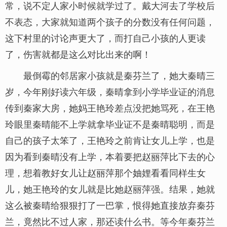
常，说不定人家小时候就学过了。戴大河去了学校后
不表态，大家就知道两个孩子的分数没有任何问题，
这下村里的讨论声更大了，而打自己小孩的人更读
了，伤害就都是这么对比出来的啊！
最倒霉的邻居家小孩就是秦芬兰了，她大秦晴三
岁，今年刚好读六年级，秦晴拿到小学毕业证的消息
传到秦家大房，她妈王艳玲差点没把她骂死，在王艳
玲眼里秦晴能不上学就拿毕业证不是秦晴聪明，而是
自己的孩子太笨了，王艳玲之前肯让女儿上学，也是
因为看到秦晴没有上学，本着要把赵丽萍比下去的心
理，想着教好女儿让赵丽萍那个妯娌看看同样生女
儿，她王艳玲的女儿就是比她赵丽萍强。结果，她就
这么被秦晴给狠狠打了一巴掌，恨得她直接放弃秦芬
兰，竟然比不过人家，那还读什么书。等今年秦芬兰