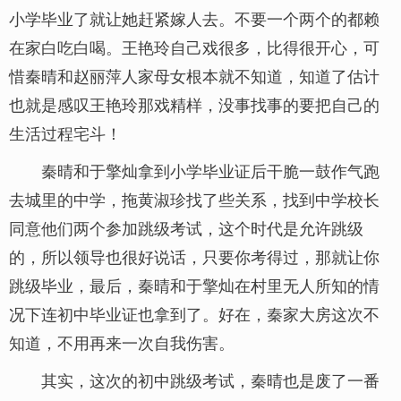
小学毕业了就让她赶紧嫁人去。不要一个两个的都赖
在家白吃白喝。王艳玲自己戏很多，比得很开心，可
惜秦晴和赵丽萍人家母女根本就不知道，知道了估计
也就是感叹王艳玲那戏精样，没事找事的要把自己的
生活过程宅斗！
秦晴和于擎灿拿到小学毕业证后干脆一鼓作气跑
去城里的中学，拖黄淑珍找了些关系，找到中学校长
同意他们两个参加跳级考试，这个时代是允许跳级
的，所以领导也很好说话，只要你考得过，那就让你
跳级毕业，最后，秦晴和于擎灿在村里无人所知的情
况下连初中毕业证也拿到了。好在，秦家大房这次不
知道，不用再来一次自我伤害。
其实，这次的初中跳级考试，秦晴也是废了一番