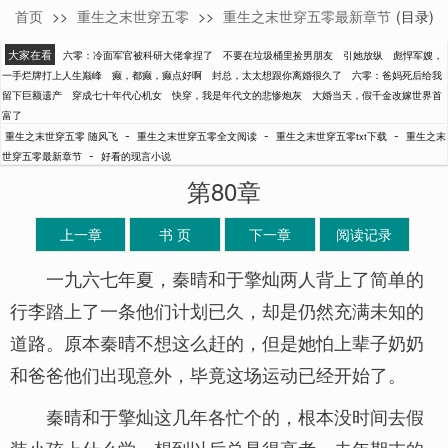
首页
>>
重生之末世穿五零
>>
重生之末世穿五零最新章节
(目录)
随风飞
大家在看
六零：冷面军官被科研大佬拿捏了
不要在垃圾桶里捡男朋友
引她放纵
彪悍军嫂，
一手烂牌打上人生巅峰
癫，都癫，癫点好啊
封总，太太想跟你离婚很久了
六零：爸妈死后给我
留下巨额遗产
穿成七十年代心机女
快穿，我是年代文的悲惨炮灰
大婚当天，假千金改嫁世界首
富了
-
-
-
重生之末世穿五零 随风飞
重生之末世穿五零全文阅读
重生之末世穿五零txt下载
重生之末
-
世穿五零最新章节
好看的现言小说
第80章
上一章
书 页
下一章
阅读记录
一九六七年夏，秦晴和于擎灿两人背上了简单的
行李踏上了一条他们计划已久，却是仍然充满未知的
道路。原本秦晴不想这么赶的，但是她怕上辈子奶奶
和爸爸他们出现意外，毕竟这场运动已经开始了。
秦晴和于擎灿这几年各忙个的，根本没时间去假