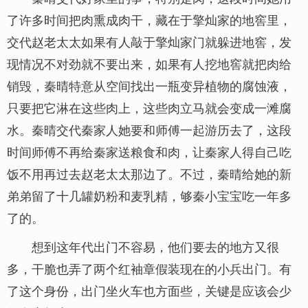
了许多时间把肉熏成肉干，藏在于擎灿家的地窖里，
交代赵老太太如果有人敲于擎灿家门就躲进地窖，发
现情况不对劲就不要出来，如果有人挖地窖就把肉给
销毁，秦晴特意从空间找出一瓶变异植物的腐蚀液，
只要把它淋在这些肉上，这些肉立马就会变成一滩腐
水。秦晴交代秦家人她要和师傅一起游历去了，这段
时间师傅不再给秦家送粮食和肉，让秦家人得自己吃
饭不用再过去赵老太太那边了。不过，秦晴给她的新
弟弟留了十几罐奶粉和麦乳精，够秦小宝宝吃一年多
了的。
想到这年代出门不容易，他们要去的地方又很
多，干脆也弄了两个红袖章假装现在的小兵出门。有
了这个身份，出门坐火车也方面些，关键是应该会少