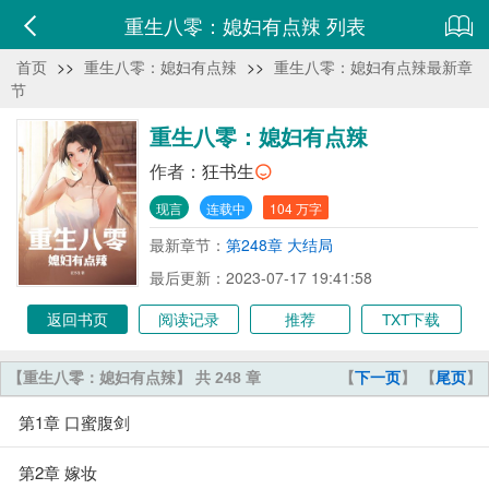
重生八零：媳妇有点辣 列表
首页
>>
重生八零：媳妇有点辣
>>
重生八零：媳妇有点辣最新章
节
重生八零：媳妇有点辣
作者：
狂书生
现言
连载中
104 万字
最新章节：
第248章 大结局
最后更新：2023-07-17 19:41:58
返回书页
阅读记录
推荐
TXT下载
【重生八零：媳妇有点辣】 共 248 章
【
下一页
】 【
尾页
】
第1章 口蜜腹剑
第2章 嫁妆