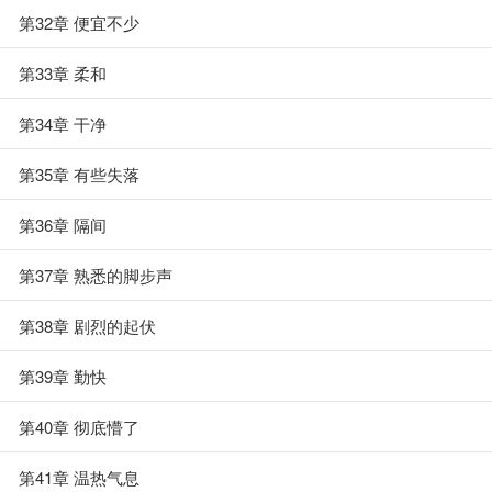
第32章 便宜不少
第33章 柔和
第34章 干净
第35章 有些失落
第36章 隔间
第37章 熟悉的脚步声
第38章 剧烈的起伏
第39章 勤快
第40章 彻底懵了
第41章 温热气息