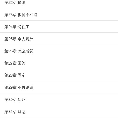
第22章 抢眼
第23章 极度不和谐
第24章 愣住了
第25章 令人意外
第26章 怎么感觉
第27章 回答
第28章 固定
第29章 不再说话
第30章 保证
第31章 疑惑