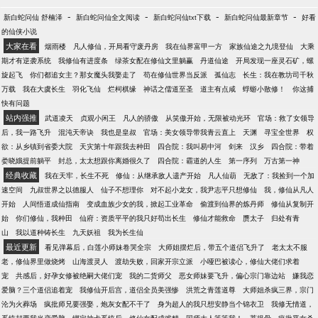
-
-
-
-
新白蛇问仙 舒楠泽
新白蛇问仙全文阅读
新白蛇问仙txt下载
新白蛇问仙最新章节
好看
的仙侠小说
大家在看
烟雨楼
凡人修仙，开局看守废丹房
我在仙界富甲一方
家族仙途之九境登仙
大乘
期才有逆袭系统
我修仙有进度条
绿茶女配在修仙文里躺赢
丹道仙途
开局发现一座灵石矿，螺
旋起飞
你们都追女主？那女魔头我娶走了
苟在修仙世界当反派
孤仙志
长生：我在教坊司千秋
万载
我在大虞长生
羽化飞仙
烂柯棋缘
神话之儒道至圣
道主有点咸
蜉蝣小散修！
你这捕
快有问题
站内强推
武道凌天
贞观小闲王
凡人的骄傲
从笑傲开始，无限被动光环
官场：救了女领导
后，我一路飞升
混沌天帝诀
我也是皇叔
官场：美女领导带我青云直上
天渊
寻宝全世界
权
欲：从乡镇到省委大院
天灾第十年跟我去种田
四合院：我叫易中河
剑来
汉乡
四合院：带着
娄晓娥提前躺平
封总，太太想跟你离婚很久了
四合院：霸道的人生
第一序列
万古第一神
经典收藏
我在天牢，长生不死
修仙：从继承敌人遗产开始
凡人仙葫
无敌了：我捡到一个加
速空间
九叔世界之以德服人
仙子不想理你
对不起小龙女，我尹志平只想修仙
我，修仙从凡人
开始
人间悟道成仙指南
变成血族少女的我，掀起工业革命
偷渡到仙界的炼丹师
修仙从复制开
始
你们修仙，我种田
仙府：资质平平的我只好苟出长生
修仙才能救命
赝太子
归处有青
山
我以道种铸长生
九天妖祖
我为长生仙
最近更新
看见弹幕后，白莲小师妹卷哭全宗
大师姐摆烂后，带五个道侣飞升了
老太太不服
老，修仙界里做烧烤
山海渡灵人
渡劫失败，回家开宗立派
小哑巴被读心，修仙大佬们求着
宠
共感后，好孕女修被绝嗣大佬们宠
我的二货师父
恶女师妹要飞升，偏心宗门靠边站
嫌我恋
爱脑？三个道侣追着宠
我修仙开后宫，道侣全员美强惨
洪荒之青莲道尊
大师姐杀疯三界，宗门
沦为火葬场
疯批师兄要强娶，炮灰女配不干了
身为超人的我只想安静当个锦衣卫
我修无情道，