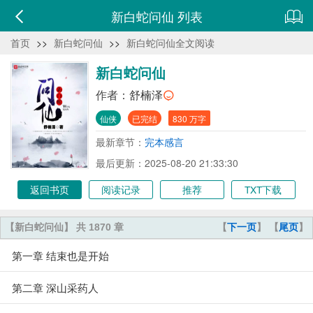
新白蛇问仙 列表
首页
>>
新白蛇问仙
>>
新白蛇问仙全文阅读
新白蛇问仙
作者：
舒楠泽
仙侠
已完结
830 万字
最新章节：
完本感言
最后更新：2025-08-20 21:33:30
返回书页
阅读记录
推荐
TXT下载
【新白蛇问仙】 共 1870 章
【
下一页
】 【
尾页
】
第一章 结束也是开始
第二章 深山采药人