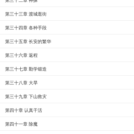
第三十三章 渡城逛街
第三十四章 各种手段
第三十五章 长安的繁华
第三十六章 返程
第三十七章 勤学锻造
第三十八章 大旱
第三十九章 下山救灾
第四十章 认真干活
第四十一章 除魔