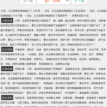
上一页
第1 - 50章
下一页
-
-
封总，太太想跟你离婚很久了 云中觅
封总，太太想跟你离婚很久了全文阅读
封总，太太想跟
-
-
你离婚很久了txt下载
封总，太太想跟你离婚很久了最新章节
好看的现言小说
大家在看
六零：冷面军官被科研大佬拿捏了
癫，都癫，癫点好啊
80年代剽悍土着女
渣男被
抢后我在军区大院蒸蒸日上
重生七零夺回巨额家产后她随军了
女修穿越年代收了宝藏下乡了
穿
越七零嫁兵王，带着空间成首富
穿进年代不下乡，我为国家争大光
穿书七零，娇气知青下乡盘大
佬
夫人她马甲又轰动全城了
魔眼小神医
重生年代好年华
穿越四零，我靠空间兴风作浪
宋檀
记事
重生八十年代，带着空间嫁军人
重生完美时代
强穿七零：军哥和空间让我躺赢了
真千金
回归后，被五个哥哥团宠了
名门天后之重生国民千金
沈总！您抛弃的奶宝月入百万了！
站内强推
不败战神
鬼吹灯
仙逆
赌石之财色无双
重生之为蚁
我在天牢，长生不死
开局
作为实验体的万界之旅
一剑君临
权欲：从乡镇到省委大院
红色莫斯科
汉乡
师刀
雪鹰领
主
大明新命记
宦海红颜香
凌霄花上
穿越四合院之开局落户四合院
四合院：秦淮茹赖上
我
1952，我带全家搬入南锣鼓巷
系统赋我长生，活着终会无敌
经典收藏
宋檀记事
六零：爸妈死后给我留下巨额遗产
直播算命太准，国家请我出山
女修穿
越年代收了宝藏下乡了
军婚娇宠：我在七零修仙强国
我曝光前世惊炸全网
重生七零：知青在北
大荒
当女配拥有美颜系统后
六零军嫂有点辣：毒舌军官霸道宠
80年代剽悍土着女
快穿世界吃
瓜第一线
假千金她直接摆烂发疯啦！
军婚超甜：高冷糙汉又被撩哭了
重生年代：神医娇妻有空
间
被亲妈抛弃后，后妈把我捡回了家
引她放纵
搬空婆家！随军被骗婚嫁你死对头
穿书七零：
末世女神带空间玩疯了
重生七零，末世女带着异能杀疯了
年代甜炸了：寡妇她男人回来啦
最近更新
知温赴寒
我是薄情钓系姐！你别吻上来啊
京夏未眠
蜀地酱事
被逼换亲？娇娇撩
的军官心尖颤
七零小孤女，硬闯大院找亲爸
万物可交易？真千金掌生死断祸福
挺孕肚寻夫随