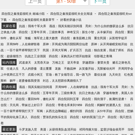
上一页
第1 - 50章
下一页
-
-
四合院之秦淮茹很旺夫 南城小陌
四合院之秦淮茹很旺夫全文阅读
四合院之秦淮茹很旺夫txt
-
-
下载
四合院之秦淮茹很旺夫最新章节
好看的穿越小说
大家在看
抗战：我有个军火库
谍战：我其实能识别间谍
亮剑：为什么你的缴获这么多
抗日
之铁血八路
四合院：五零年开局，三级炊事员
神奇宝贝：新生小智，从丰缘开始
四合院：重回
50年，傻柱从军
海贼：海军史上最大败类
四合院：秦淮茹赖上我
重生民国：从医馆学徒开
始
开局59年，人在南锣鼓巷
原神：开局成为璃月阴阳两仪仙君
原神：从开局催眠安柏开始
抗
战：一百个装甲师帮我打天下
民国：开局大军阀，扩兵百万
抗战：独自发展，我成了师长
四合
院：超级领悟力
抗战之工业强国
四合院：采购员从打猎开始致富
综影视之青璃
站内强推
武道凌天
太荒吞天诀
万相之王
逆天帝皇
穿越星际：妻荣夫贵
赌石之财色无
双
仕途人生
凡人的骄傲
谍云重重
龙族
不败战神
从笑傲开始，无限被动光环
开局同学会
上中奖两亿五千万
贞观小闲王
官场：救了女领导后，我一路飞升
最佳女婿
九天剑主
红色莫
斯科
躺平：老婆修炼我变强
封总，太太想跟你离婚很久了
经典收藏
谍战：我其实能识别间谍
开局59年，人在南锣鼓巷
抗战：我有个军火库
亮剑：为
什么你的缴获这么多
四合院：五零年开局，三级炊事员
抗日之铁血八路
穿越有物资，美国人你
怎么打？
四合院：重回50年，傻柱从军
四合院回到五零
四合院：我街溜子，捡属性逆袭！
四
合院：天坑局，带妹过上好日子
四合院：带着仓库来到1959
四合院：阎解旷的潇洒人生
抗战：
一百个装甲师帮我打天下
军阀：从西北边陲崛起，横扫列强
四合院：从51年开始
四合院，想躺
平的我却化身工具人
四合院：贾张氏的快乐生活
四合院：8岁的我顶门立户
四合院：我只想活
着
最近更新
斗罗龙族入世
美漫：从获得美队血清开始
祁同伟握大狙，监督沙瑞金侯亮平
当铠