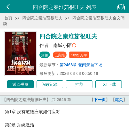
四合院之秦淮茹很旺夫 列表
首页
>>
四合院之秦淮茹很旺夫
>>
四合院之秦淮茹很旺夫全文阅
读
四合院之秦淮茹很旺夫
作者：
南城小陌
穿越
已完结
1092 万字
最新章节：
第2468章 老阎亲自下场
最后更新：2026-08-08 00:50:18
返回书页
阅读记录
推荐
TXT下载
【四合院之秦淮茹很旺夫】 共 2645 章
【
下一页
】 【
尾页
】
第1章 没有道德应该如何应对
第2章 系统激活