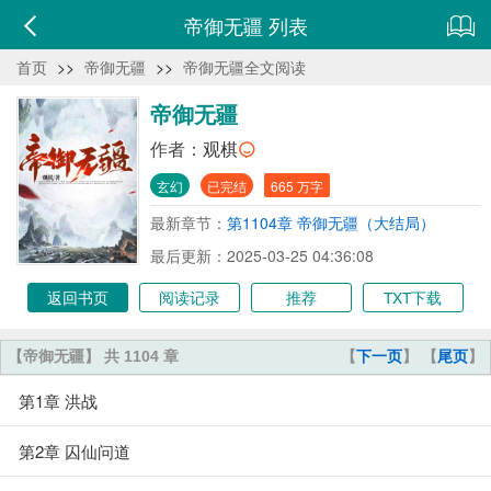
帝御无疆 列表
首页
>>
帝御无疆
>>
帝御无疆全文阅读
帝御无疆
作者：
观棋
玄幻
已完结
665 万字
最新章节：
第1104章 帝御无疆（大结局）
最后更新：2025-03-25 04:36:08
返回书页
阅读记录
推荐
TXT下载
【帝御无疆】 共 1104 章
【
下一页
】 【
尾页
】
第1章 洪战
第2章 囚仙问道