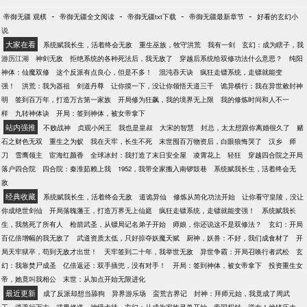
-
-
-
-
帝御无疆 观棋
帝御无疆全文阅读
帝御无疆txt下载
帝御无疆最新章节
好看的玄幻小
说
大家在看
系统赋我长生，活着终会无敌
重生巫族，牧守洪荒
我有一剑
玄幻：成为瞎子，我
游历江湖
神剑无敌
拒绝系统的各种死法后，我无敌了
穿越后系统给双修功法什么意思？
纯阳
神体：仙魔双修
这个反派有点良心，但是不多！
混沌吞天诀
疯狂走镖系统，走镖就能变
强！
洪荒：我为器祖
剑道丹尊
让你摸一下，没让你领悟天道三千
诡异横行：我在异世敕封神
明
签到百万年，打造万古第一家族
开局修为狂飙，我的境界无上限
我的修炼时间和人不一
样
九转神体诀
开局：签到神体，被女帝拿下
站内强推
不败战神
贞观小闲王
我也是皇叔
大宋的智慧
封总，太太想跟你离婚很久了
赌
石之财色无双
重生之为蚁
我在天牢，长生不死
末世囤百万物资后，白眼狼悔哭了
汉乡
师
刀
雪鹰领主
宦海红颜香
全球冰封：我打造了末日安全屋
凌霄花上
轻狂
穿越四合院之开局
落户四合院
四合院：秦淮茹赖上我
1952，我带全家搬入南锣鼓巷
系统赋我长生，活着终会无
敌
经典收藏
系统赋我长生，活着终会无敌
道诡异仙
修炼从简化功法开始
让你看守皇陵，没让
你成绝世剑仙
开局落魄藩王，打造万界无上仙庭
疯狂走镖系统，走镖就能变强！
系统赋我长
生，我熬死了所有人
枪箭武圣，从镖局记名弟子开始
师娘，你还说这不是双修法？
玄幻：开局
百亿倍增幅的我无敌了
武道资质太低，只好掠夺妖魔天赋
厨神，妖兽：不好，我们成食材了
开
局天牢狱卒，苟到无敌才出世！
天牢签到二十年，我举世无敌
异世争霸：开局召唤行者武松
玄
幻：我靠焚尸成圣
亿倍返还：双手插兜，没有对手！
开局：签到神体，被女帝拿下
投资重生女
帝，她竟叫我相公
末世：从加点开始无限进化
最近更新
成了反派却想当舔狗
异界游乐场
蛮荒古界记
封神：拜师元始，我竟成了周武