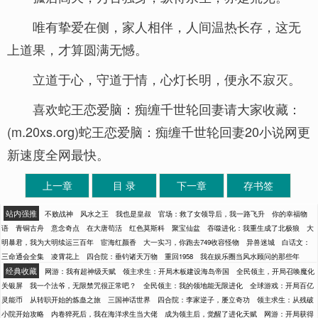
唯有挚爱在侧，家人相伴，人间温热长存，这无
上道果，才算圆满无憾。
立道于心，守道于情，心灯长明，便永不寂灭。
喜欢蛇王恋爱脑：痴缠千世轮回妻请大家收藏：
(m.20xs.org)蛇王恋爱脑：痴缠千世轮回妻20小说网更
新速度全网最快。
上一章
目 录
下一章
存书签
站内强推
不败战神
风水之王
我也是皇叔
官场：救了女领导后，我一路飞升
你的幸福物
语
青铜古舟
意念奇点
在大唐苟活
红色莫斯科
聚宝仙盆
吞噬进化：我重生成了北极狼
大
明暴君，我为大明续运三百年
宦海红颜香
大一实习，你跑去749收容怪物
异兽迷城
白话文：
三命通会全集
凌霄花上
四合院：垂钓诸天万物
重回1958
我在娱乐圈当风水顾问的那些年
经典收藏
网游：我有超神级天赋
领主求生：开局木板建设海岛帝国
全民领主，开局召唤魔化
关银屏
我一个法爷，无限禁咒很正常吧？
全民领主：我的领地能无限进化
全球游戏：开局百亿
灵能币
从转职开始的炼蛊之旅
三国神话世界
四合院：李家逆子，屡立奇功
领主求生：从残破
小院开始攻略
内卷猝死后，我在海洋求生当大佬
成为领主后，觉醒了进化天赋
网游：开局获得