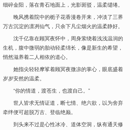
细碎金阳，落在青石地面上，光影斑驳，温柔缱绻。
晚风携着院中的栀子花香漫卷开来，冲淡了三界
万古沉淀的凛冽仙气，只余下凡尘烟火的温柔静好。
沈千亿靠在顾冥夜怀中，周身萦绕着浅浅温润的
生机，腹中微弱的胎动轻柔绵长，像是新生的希望，
悄然滋养着二人相依的道心。
她指尖轻轻摩挲着顾冥夜微凉的掌心，眼底盛着
岁岁安然的温柔。
“你的情道，渡苍生，也渡自己。”
世人皆求无情证道，断七情、绝六欲，以为舍弃
牵绊便可超脱万古、登临绝巅。
到头来不过是心性冰冷、道体空洞，纵有通天修