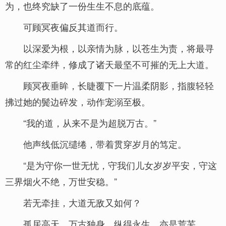
为，也终究缺了一份生生不息的底蕴。
可顾冥夜偏反其道而行。
以深爱为根，以亲情为脉，以苍生为责，将最寻
常的红尘牵绊，修成了诸天最坚不可摧的无上大道。
顾冥夜垂眸，长睫覆下一片温柔阴影，指腹轻轻
拂过她的鬓边碎发，动作宠溺至极。
“我的道，从来不是为超脱万古。”
他声线低沉缱绻，带着贯穿岁月的笃定。
“是为守你一世无忧，守我们儿女岁岁平安，守这
三界烟火不绝，万世安稳。”
若无牵挂，大道无敌又如何？
孤居高天，万古独身，纵得永生，亦是荒芜。