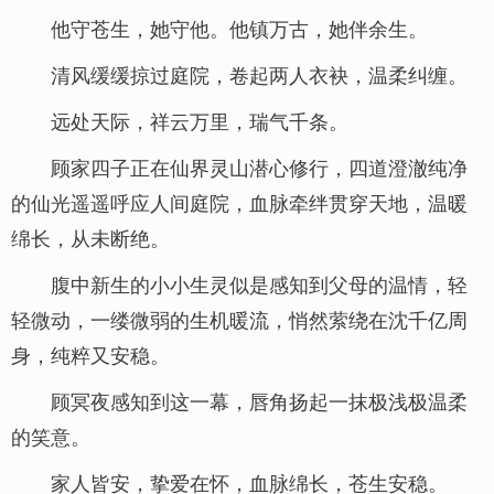
他守苍生，她守他。他镇万古，她伴余生。
清风缓缓掠过庭院，卷起两人衣袂，温柔纠缠。
远处天际，祥云万里，瑞气千条。
顾家四子正在仙界灵山潜心修行，四道澄澈纯净
的仙光遥遥呼应人间庭院，血脉牵绊贯穿天地，温暖
绵长，从未断绝。
腹中新生的小小生灵似是感知到父母的温情，轻
轻微动，一缕微弱的生机暖流，悄然萦绕在沈千亿周
身，纯粹又安稳。
顾冥夜感知到这一幕，唇角扬起一抹极浅极温柔
的笑意。
家人皆安，挚爱在怀，血脉绵长，苍生安稳。