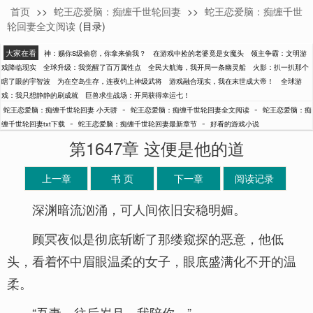
首页
>>
蛇王恋爱脑：痴缠千世轮回妻
>>
蛇王恋爱脑：痴缠千世
小天骄
轮回妻全文阅读
(目录)
大家在看
神：赐你S级偷窃，你拿来偷我？
在游戏中捡的老婆竟是女魔头
领主争霸：文明游
戏降临现实
全球升级：我觉醒了百万属性点
全民大航海，我开局一条幽灵船
火影：扒一扒那个
瞎了眼的宇智波
为在空岛生存，连夜钓上神级武将
游戏融合现实，我在末世成大帝！
全球游
戏：我只想静静的刷成就
巨兽求生战场：开局获得幸运七！
-
-
蛇王恋爱脑：痴缠千世轮回妻 小天骄
蛇王恋爱脑：痴缠千世轮回妻全文阅读
蛇王恋爱脑：痴
-
-
缠千世轮回妻txt下载
蛇王恋爱脑：痴缠千世轮回妻最新章节
好看的游戏小说
第1647章 这便是他的道
上一章
书 页
下一章
阅读记录
深渊暗流汹涌，可人间依旧安稳明媚。
顾冥夜似是彻底斩断了那缕窥探的恶意，他低
头，看着怀中眉眼温柔的女子，眼底盛满化不开的温
柔。
“吾妻，往后岁月，我陪你。”