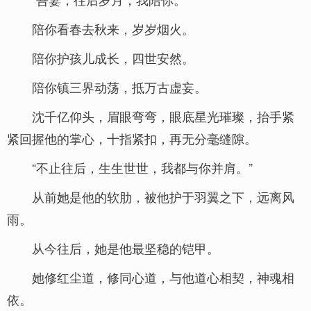
陪你看春去秋来，岁岁烟火。
陪你护孩儿成长，四世安然。
陪你镇三界动荡，抵万古虚妄。
沈千亿仰头，眉眼弯弯，眼底星光璀璨，抬手紧
紧回握他的掌心，十指紧扣，再无分毫缝隙。
“不止往后，生生世世，我都与你并肩。”
从前她是他的软肋，被他护于羽翼之下，远离风
雨。
从今往后，她是他最坚稳的铠甲。
她修红尘道，修同心道，与他道心相契，神魂相
依。