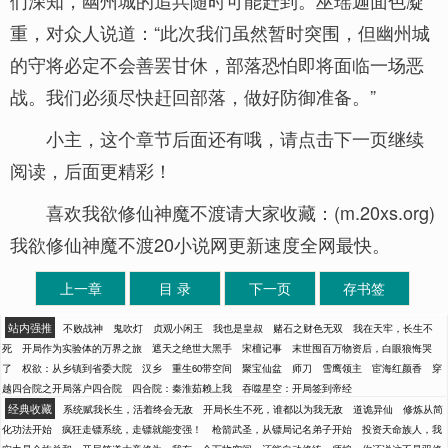
们深知，幽州城的追兵随时可能赶到。巫瑶迦面色凝
重，对众人说道：“此次我们虽然暂时突围，但幽州城
的守将必定不会善罢甘休，部落恐怕即将面临一场恶
战。我们必须尽快赶回部落，做好防御准备。”
小主，这个章节后面还有哦，请点击下一页继续
阅读，后面更精彩！
喜欢我欲修仙神魔不渡请大家收藏：(m.20xs.org)
我欲修仙神魔不渡20小说网更新速度全网最快。
上一章
目 录
下一页
存书签
站内强推
不败战神
鬼吹灯
贞观小闲王
我也是皇叔
赌石之财色无双
我在天牢，长生不
死
开局作为实验体的万界之旅
遮天之绝世大黑手
宋檀记事
末世囤百万物资后，白眼狼悔哭
了
权欲：从乡镇到省委大院
汉乡
重生60带空间
聚宝仙盆
师刀
雪鹰领主
宦海红颜香
穿
越四合院之开局落户四合院
四合院：秦淮茹赖上我
吞噬星空：开局签到帝经
经典收藏
系统赋我长生，活着终会无敌
开局长生不死，谁都以为我无敌
道诡异仙
修炼从简
化功法开始
疯狂走镖系统，走镖就能变强！
枪箭武圣，从镖局记名弟子开始
投资天命族人，我