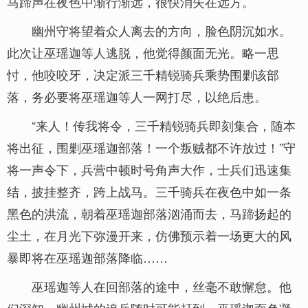
马蹄声在夜色中渐行渐远，很快消失在远方。
幽州守将望着众人离去的方向，脸色阴沉如水。
此次让巫瑶迦等人逃脱，他觉得颜面无光。略一思
忖，他咬咬牙，决定派三千精锐骑兵乘势围剿该部
落，务必要将巫瑶迦等人一网打尽，以绝后患。
“来人！传我将令，三千精锐骑兵即刻集合，随本
将出征，围剿巫瑶迦部落！一个叛贼都不许放过！”守
将一声令下，兵营中顿时号角声大作，士兵们迅速集
结，披挂整齐，跨上战马。三千骑兵在夜色中如一条
黑色的洪流，朝着巫瑶迦部落汹涌而去，马蹄扬起的
尘土，在月光下弥漫开来，仿佛预示着一场更大的风
暴即将在巫瑶迦部落降临……
巫瑶迦等人在回部落的途中，丝毫不敢懈怠。他