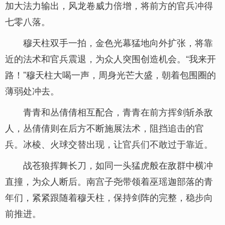
加大法力输出，风龙卷威力倍增，将前方的官兵冲得
七零八落。
穆天柱双手一拍，金色光幕猛地向外扩张，将靠
近的法术和官兵震退，为众人突围创造机会。“我来开
路！”穆天柱大喝一声，周身光芒大盛，朝着包围圈的
薄弱处冲去。
青青和丛倩倩相互配合，青青在前方挥剑斩杀敌
人，丛倩倩则在后方不断施展法术，阻挡追击的官
兵。冰棱、火球交替出现，让官兵们不敢过于靠近。
战苍狼挥舞长刀，如同一头猛虎般在敌群中横冲
直撞，为众人断后。南宫子尧带领着巫瑶迦部落的青
年们，紧紧跟随着穆天柱，保持剑阵的完整，稳步向
前推进。