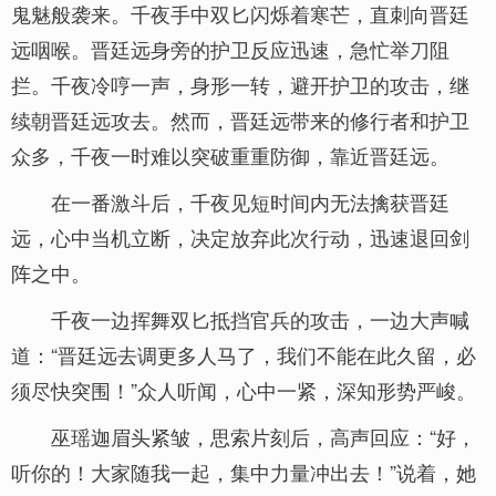
鬼魅般袭来。千夜手中双匕闪烁着寒芒，直刺向晋廷
远咽喉。晋廷远身旁的护卫反应迅速，急忙举刀阻
拦。千夜冷哼一声，身形一转，避开护卫的攻击，继
续朝晋廷远攻去。然而，晋廷远带来的修行者和护卫
众多，千夜一时难以突破重重防御，靠近晋廷远。
在一番激斗后，千夜见短时间内无法擒获晋廷
远，心中当机立断，决定放弃此次行动，迅速退回剑
阵之中。
千夜一边挥舞双匕抵挡官兵的攻击，一边大声喊
道：“晋廷远去调更多人马了，我们不能在此久留，必
须尽快突围！”众人听闻，心中一紧，深知形势严峻。
巫瑶迦眉头紧皱，思索片刻后，高声回应：“好，
听你的！大家随我一起，集中力量冲出去！”说着，她