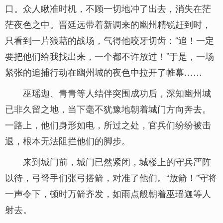
口。众人瞅准时机，不顾一切地冲了出去，消失在茫
茫夜色之中。晋廷远带着新调来的幽州精锐赶到时，
只看到一片狼藉的战场，气得他咬牙切齿：“追！一定
要把他们给我找出来，一个都不许放过！”于是，一场
紧张的追捕行动在幽州城的夜色中拉开了帷幕……
巫瑶迦、青青等人结伴突围成功后，深知幽州城
已非久留之地，当下毫不犹豫地朝着城门方向奔去。
一路上，他们身形如电，所过之处，官兵们纷纷被击
退，根本无法阻拦他们的脚步。
来到城门前，城门已然紧闭，城楼上的守兵严阵
以待，弓弩手们张弓搭箭，对准了他们。“放箭！”守将
一声令下，顿时万箭齐发，如雨点般朝着巫瑶迦等人
射去。