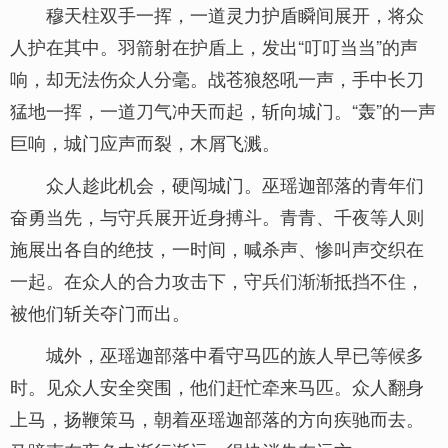
穆天柱双手一挥，一道灵力护盾瞬间展开，将众
人护在其中。羽箭射在护盾上，发出“叮叮当当”的声
响，却无法伤众人分毫。战苍狼怒吼一声，手中长刀
猛地一挥，一道刀气冲天而起，斩向城门。“轰”的一声
巨响，城门应声而裂，木屑飞溅。
众人趁此机会，硬闯城门。巫瑶迦部落的青年们
奋勇当先，与守兵展开近身搏斗。青青、千夜等人则
施展出各自的绝技，一时间，喊杀声、惨叫声交织在
一起。在众人的合力攻击下，守兵们渐渐抵挡不住，
被他们斩关夺门而出。
城外，巫瑶迦部落中看守马匹的族人早已等候多
时。见众人安全突围，他们赶忙牵来马匹。众人翻身
上马，扬鞭策马，朝着巫瑶迦部落的方向疾驰而去。