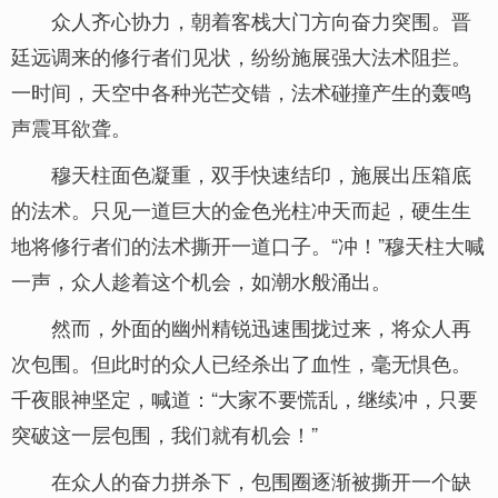
众人齐心协力，朝着客栈大门方向奋力突围。晋
廷远调来的修行者们见状，纷纷施展强大法术阻拦。
一时间，天空中各种光芒交错，法术碰撞产生的轰鸣
声震耳欲聋。
穆天柱面色凝重，双手快速结印，施展出压箱底
的法术。只见一道巨大的金色光柱冲天而起，硬生生
地将修行者们的法术撕开一道口子。“冲！”穆天柱大喊
一声，众人趁着这个机会，如潮水般涌出。
然而，外面的幽州精锐迅速围拢过来，将众人再
次包围。但此时的众人已经杀出了血性，毫无惧色。
千夜眼神坚定，喊道：“大家不要慌乱，继续冲，只要
突破这一层包围，我们就有机会！”
在众人的奋力拼杀下，包围圈逐渐被撕开一个缺