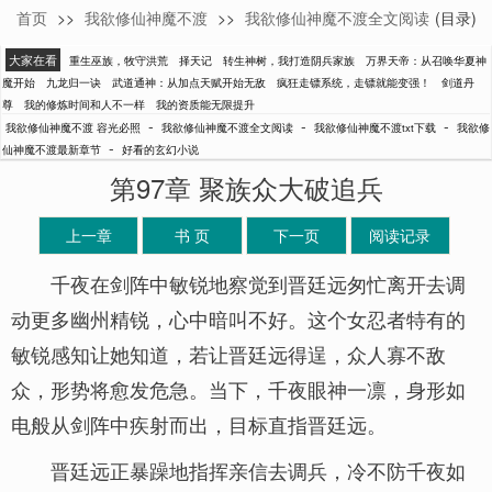
首页
>>
我欲修仙神魔不渡
>>
我欲修仙神魔不渡全文阅读
(目录)
容光必照
大家在看
重生巫族，牧守洪荒
择天记
转生神树，我打造阴兵家族
万界天帝：从召唤华夏神
魔开始
九龙归一诀
武道通神：从加点天赋开始无敌
疯狂走镖系统，走镖就能变强！
剑道丹
尊
我的修炼时间和人不一样
我的资质能无限提升
-
-
-
我欲修仙神魔不渡 容光必照
我欲修仙神魔不渡全文阅读
我欲修仙神魔不渡txt下载
我欲修
-
仙神魔不渡最新章节
好看的玄幻小说
第97章 聚族众大破追兵
上一章
书 页
下一页
阅读记录
千夜在剑阵中敏锐地察觉到晋廷远匆忙离开去调
动更多幽州精锐，心中暗叫不好。这个女忍者特有的
敏锐感知让她知道，若让晋廷远得逞，众人寡不敌
众，形势将愈发危急。当下，千夜眼神一凛，身形如
电般从剑阵中疾射而出，目标直指晋廷远。
晋廷远正暴躁地指挥亲信去调兵，冷不防千夜如