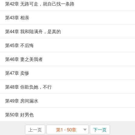
第42章 无路可走，就自己找一条路
第43章 相亲
第44章 我和陆满舟，是真的
第45章 不后悔
第46章 妻之美我者
第47章 卖惨
第48章 你欺负她，不行
第49章 房间漏水
第50章 好男色
上一页
第1 - 50章
下一页