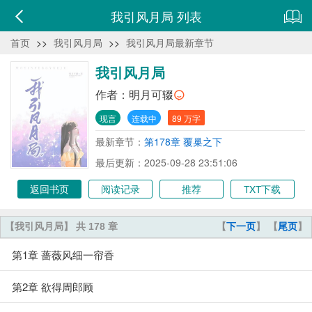
我引风月局 列表
首页
>>
我引风月局
>>
我引风月局最新章节
我引风月局
作者：
明月可辍
现言
连载中
89 万字
最新章节：
第178章 覆巢之下
最后更新：2025-09-28 23:51:06
返回书页
阅读记录
推荐
TXT下载
【我引风月局】 共 178 章
【
下一页
】 【
尾页
】
第1章 蔷薇风细一帘香
第2章 欲得周郎顾