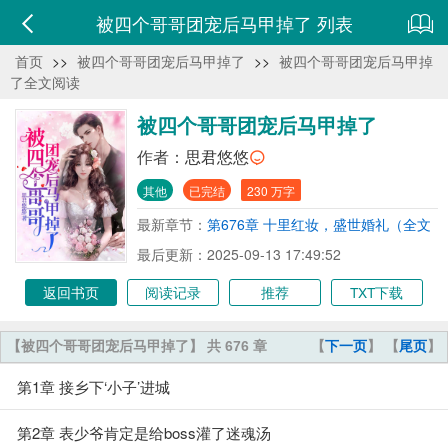
被四个哥哥团宠后马甲掉了 列表
首页
>>
被四个哥哥团宠后马甲掉了
>>
被四个哥哥团宠后马甲掉
了全文阅读
被四个哥哥团宠后马甲掉了
作者：
思君悠悠
其他
已完结
230 万字
最新章节：
第676章 十里红妆，盛世婚礼（全文
完）
最后更新：2025-09-13 17:49:52
返回书页
阅读记录
推荐
TXT下载
【被四个哥哥团宠后马甲掉了】 共 676 章
【
下一页
】 【
尾页
】
第1章 接乡下‘小子’进城
第2章 表少爷肯定是给boss灌了迷魂汤