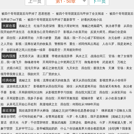
上一页
第1 - 50章
下一页
-
-
被四个哥哥团宠后马甲掉了 思君悠悠
被四个哥哥团宠后马甲掉了全文阅读
被四个哥哥团宠后
-
-
马甲掉了txt下载
被四个哥哥团宠后马甲掉了最新章节
好看的其他小说
大家在看
诡秘之主
红妆不负君深情
重生六零好时光
海贼之绝巅霸气
执法者手册
从四合
院开始的平淡生活
在美漫当心灵导师的日子
影视从小欢喜开始
反派大师兄，师妹们全是病
娇
四合院：从厨师开始
六零小娇妻
觅婚
谍战：我一不小心成了军统站长
次元金榜：从悲情
之人开始
影视：流窜在诸天的收集员
警察陈书
重生：祁同伟风云再起
人在斗罗，我是龙神之
子
全职法师之同人狂想曲一续章
吞噬星空：开局签到帝经
站内强推
太荒吞天诀
谍云重重
带着农场混异界
风水之王
战场合同工
官场：救了女领导
后，我一路飞升
御魂者传奇
开局同学会上中奖两亿五千万
御鬼者传奇
武道凌天
万相之
王
贞观小闲王
混沌天帝诀
赌石之财色无双
九天剑主
四合院：最强主角
天渊
官场：美女
领导带我青云直上
我欲封天
工厂里的女人
经典收藏
诡秘之主
影视：流窜在诸天的收集员
诸天从四合院启航
影视世界从小舍得开
始
这游戏也太真实了
影视都市从四合院开始
港综：从拘灵遣将开始
我在诸天有角色
执法者
手册
影视：开局获得阿尔法狗
从影视世界学习技能
四合院大国工匠
四合院：从保安开始
斗
破：开局迎娶云韵，我多子多福
四合院：开局吓哭秦淮茹
呢喃诗章
诸天：从小欢喜当爹开
始
从呆毛王开始公开处刑
美漫地狱之主
四合院：何雨柱从1958年开始
最近更新
我在诡异世界开火葬场
[诡秘之主]好巧啊你也是愚者信徒？
继承诡屋？召唤古人我
暴富合理吧
小可怜到处捡尸体，全警局追着宠
斗罗：冬儿重生，我不是唐舞桐
[诡秘之主]乌鸦
童话
捞天光
斗罗：千仞雪穿绝世，重振武魂殿
王牌进化
最终进化
斗罗：开局被逼入赘，对
象宁荣荣
五岁半守江山，皇帝喊我姑奶奶
什么？你说修真界大佬全都是我弟
[全职]啊？我拿落