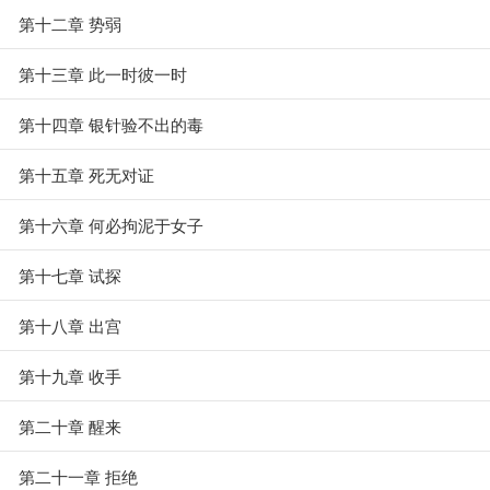
第十二章 势弱
第十三章 此一时彼一时
第十四章 银针验不出的毒
第十五章 死无对证
第十六章 何必拘泥于女子
第十七章 试探
第十八章 出宫
第十九章 收手
第二十章 醒来
第二十一章 拒绝